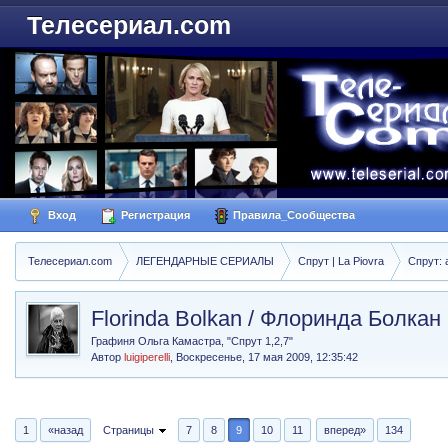
Телесериал.com
Вход
Регистрация
Правила_Сообщества
Телесериал.com
ЛЕГЕНДАРНЫЕ СЕРИАЛЫ
Спрут | La Piovra
Спрут: 
Florinda Bolkan / Флоринда Болкан
Графиня Ольга Камастра, "Спрут 1,2,7"
Автор
luigiperelli
,
Воскресенье, 17 мая 2009, 12:35:42
1
«назад
Страницы
7
8
9
10
11
вперед»
134