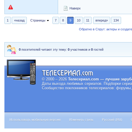
Наверх
1
«назад
Страницы
7
8
9
10
11
вперед»
134
Обратно в Спрут: актеры и создат
0
посетителей читают эту тему:
0
участников и
0
гостей
© 2000 – 2026
Телесериал.com — лучшие заруб
Даты выхода любимых сериалов.
Подборки сериа
Сообщество поклонников телесериалов: форумы, 
Использовать мобильную версию
Изменить стиль
Русский (RU)