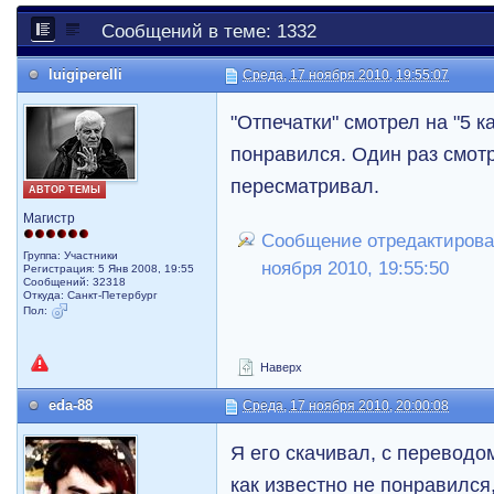
Сообщений в теме: 1332
luigiperelli
Среда, 17 ноября 2010, 19:55:07
"Отпечатки" смотрел на "5 
понравился. Один раз смот
пересматривал.
АВТОР ТЕМЫ
Магистр
Сообщение отредактировал l
Группа: Участники
ноября 2010, 19:55:50
Регистрация: 5 Янв 2008, 19:55
Сообщений: 32318
Откуда: Санкт-Петербург
Пол:
Наверх
eda-88
Среда, 17 ноября 2010, 20:00:08
Я его скачивал, с переводом
как известно не понравился,