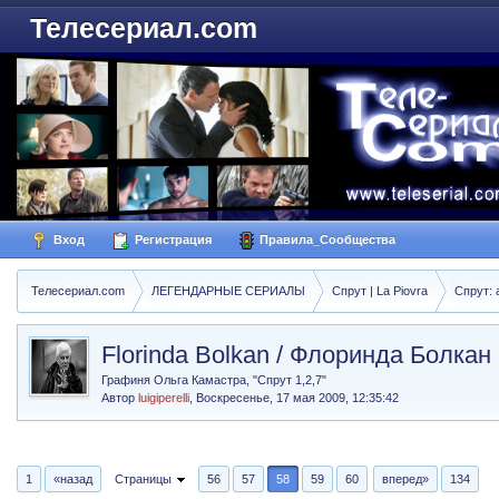
Телесериал.com
Вход
Регистрация
Правила_Сообщества
Телесериал.com
ЛЕГЕНДАРНЫЕ СЕРИАЛЫ
Спрут | La Piovra
Спрут: 
Florinda Bolkan / Флоринда Болкан
Графиня Ольга Камастра, "Спрут 1,2,7"
Автор
luigiperelli
,
Воскресенье, 17 мая 2009, 12:35:42
1
«назад
Страницы
56
57
58
59
60
вперед»
134