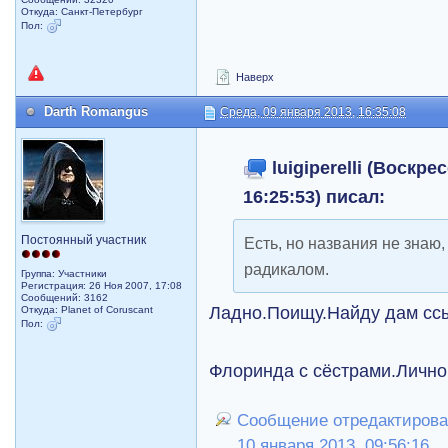
Откуда: Санкт-Петербург
Пол:
Наверх
Darth Romangus
Среда, 09 января 2013, 16:35:08
luigiperelli (Воскре
16:25:53) писал:
Постоянный участник
Есть, но названия не знаю,
радикалом.
Группа: Участники
Регистрация: 26 Ноя 2007, 17:08
Сообщений: 3162
Ладно.Поищу.Найду дам ссы
Откуда: Planet of Coruscant
Пол:
Флоринда с сёстрами.Личн
Сообщение отредактировал
10 января 2013, 09:56:16