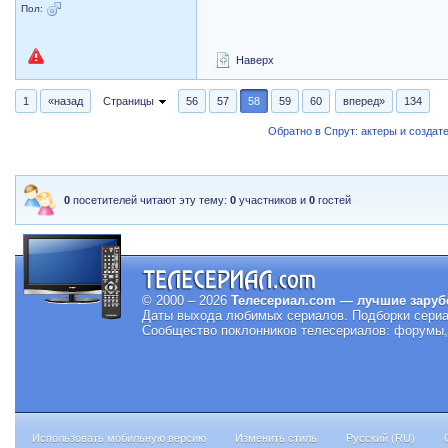
Пол:
Наверх
1
«назад
Страницы
56
57
58
59
60
вперед»
134
Обратно в Спрут: актеры и создат
0
посетителей читают эту тему:
0
участников и
0
гостей
© 2000 – 2026
Телесериал.com — лучшие заруб
Даты выхода любимых сериалов.
Подборки сериа
Сообщество поклонников телесериалов: форумы, 
Использовать мобильную версию
Изменить стиль
Русский (RU)