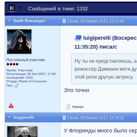
Сообщений в теме: 1332
Darth Romangus
Среда, 09 января 2013, 14:13:00
luigiperelli (Воскре
11:35:20) писал:
Постоянный участник
Ну ты не представляешь, 
режиссёр Дамиани моги дум
Группа: Участники
Регистрация: 26 Ноя 2007, 17:08
этой роли другую актрису.
Сообщений: 3162
Откуда: Planet of Coruscant
Пол:
Это точно
Наверх
luigiperelli
Среда, 09 января 2013, 14:18:31
У Флоринды много было сер