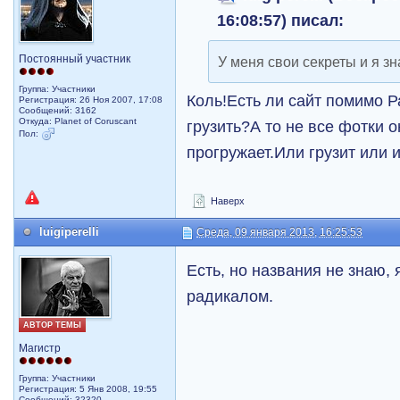
16:08:57) писал:
Постоянный участник
У меня свои секреты и я з
Группа: Участники
Коль!Есть ли сайт помимо 
Регистрация: 26 Ноя 2007, 17:08
Сообщений: 3162
Откуда: Planet of Coruscant
грузить?А то не все фотки 
Пол:
прогружает.Или грузит или 
Наверх
luigiperelli
Среда, 09 января 2013, 16:25:53
Есть, но названия не знаю,
радикалом.
АВТОР ТЕМЫ
Магистр
Группа: Участники
Регистрация: 5 Янв 2008, 19:55
Сообщений: 32320