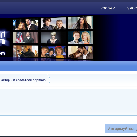
форумы
учас
форумы
учас
: актеры и создатели сериала
Авторизуйтесь 