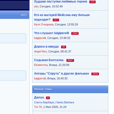
Худшие поступки любимых героев
173
elsi
,
Сегодня, 15:02:49
#411
Кто из матерей Мейсона ему больше
подходит?
217
Катя Очкарева
,
Сегодня, 13:55:29
Что слушает luigiperelli
2114
luigiperelli
,
Сегодня, 13:38:32
Дорога в никуда
50
Angel Ren
,
Сегодня, 09:41:37
Седьмая Болталка.
6047
Ekatterrina
,
Вчера, 21:20:09
Актеры "Спрута" в других фильмах
2533
luigiperelli
,
Вчера, 16:40:30
Новые темы
Дилан .
6
Санта-Барбара | Santa Barbara
ТА-76
, 1 Июл 2026, 21:24