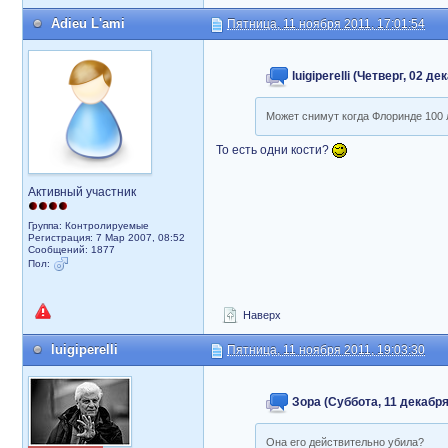
Adieu L'ami
Пятница, 11 ноября 2011, 17:01:54
luigiperelli (Четверг, 02 д
Может снимут когда Флоринде 100 л
То есть одни кости?
Активный участник
Группа: Контролируемые
Регистрация: 7 Мар 2007, 08:52
Сообщений: 1877
Пол:
Наверх
luigiperelli
Пятница, 11 ноября 2011, 19:03:30
Зора (Суббота, 11 декабря
Она его действительно убила?