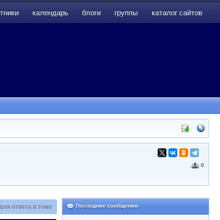
тники
календарь
блоги
группы
каталог сайтов
тники
календарь
блоги
группы
каталог сайтов
0
Последние сообщения
для ответа в теме