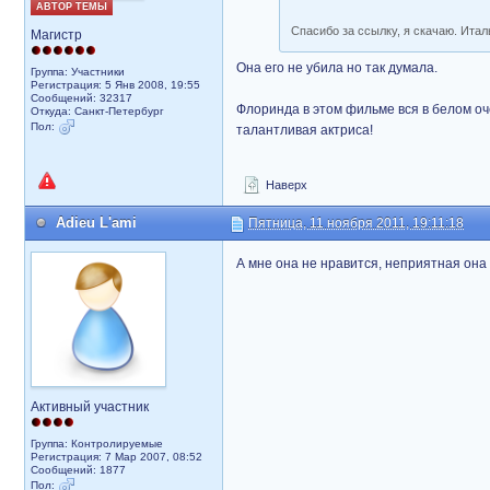
АВТОР ТЕМЫ
Спасибо за ссылку, я скачаю. Итал
Магистр
Она его не убила но так думала.
Группа: Участники
Регистрация: 5 Янв 2008, 19:55
Сообщений: 32317
Флоринда в этом фильме вся в белом оч
Откуда: Санкт-Петербург
Пол:
талантливая актриса!
Наверх
Adieu L'ami
Пятница, 11 ноября 2011, 19:11:18
А мне она не нравится, неприятная она 
Активный участник
Группа: Контролируемые
Регистрация: 7 Мар 2007, 08:52
Сообщений: 1877
Пол: