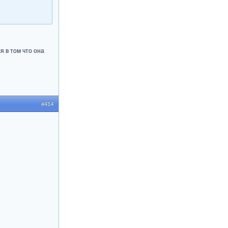
я в том что она
#414