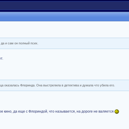
 да и сам он полный псих.
т.
ца оказалась Флоринда. Она выстрелила в детектива и думала что убила его.
ое кино, да еще с Флориндой, что называется, на дороге не валяется