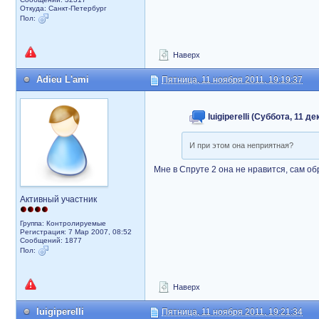
Откуда: Санкт-Петербург
Пол:
Наверх
Adieu L'ami
Пятница, 11 ноября 2011, 19:19:37
luigiperelli (Суббота, 11 д
И при этом она неприятная?
Мне в Спруте 2 она не нравится, сам об
Активный участник
Группа: Контролируемые
Регистрация: 7 Мар 2007, 08:52
Сообщений: 1877
Пол:
Наверх
luigiperelli
Пятница, 11 ноября 2011, 19:21:34