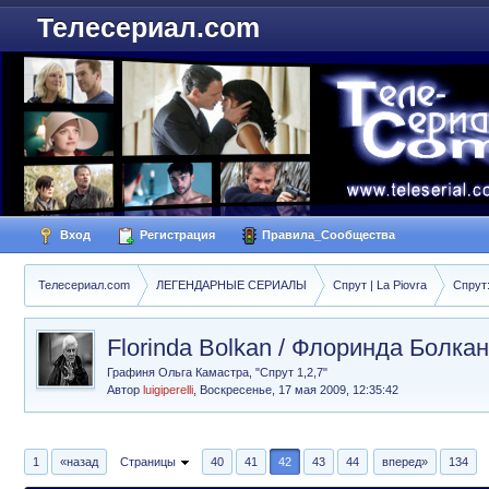
Телесериал.com
Вход
Регистрация
Правила_Сообщества
Телесериал.com
ЛЕГЕНДАРНЫЕ СЕРИАЛЫ
Спрут | La Piovra
Спрут
Florinda Bolkan / Флоринда Болкан
Графиня Ольга Камастра, "Спрут 1,2,7"
Автор
luigiperelli
,
Воскресенье, 17 мая 2009, 12:35:42
1
«назад
Страницы
40
41
42
43
44
вперед»
134