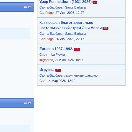
Умер Ронни Шелл (1931-2026)
7
#412
Санта-Барбара | Santa Barbara
CapRidge
, 27 Июн 2026, 12:27
Как прошёл благотворительно-
ностальгический стрим Эя и Марси
20
Санта-Барбара | Santa Barbara
CapRidge
, 26 Июн 2026, 22:17
Europeo 1987-1992.
16
Спрут | La Piovra
luigiperelli
, 24 Июн 2026, 15:14
Игрушка
61
Санта-Барбара: законченные фанфики
Cap
, 14 Мар 2026, 12:12
#413