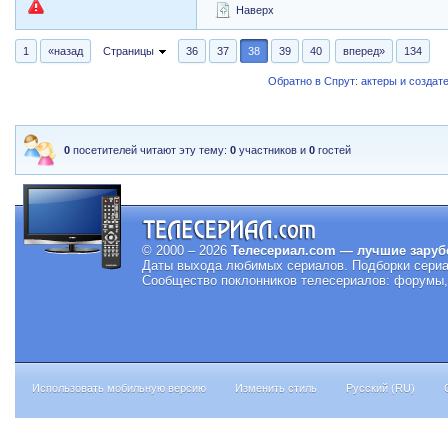
Наверх
1
«назад
Страницы
36
37
38
39
40
вперед»
134
Обратно в Спрут: актеры и создат
0
посетителей читают эту тему:
0
участников и
0
гостей
© 2000 – 2026
Телесериал.com — лучшие заруб
Даты выхода любимых сериалов.
Подборки сериа
Сообщество поклонников телесериалов: форумы, 
Использовать мобильную версию
Изменить стиль
Русский (RU)