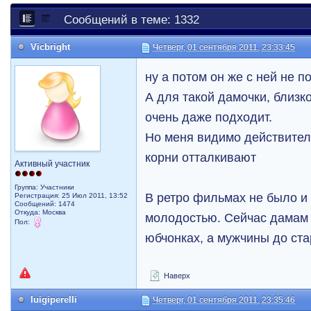
Сообщений в теме: 1332
Vicbright
Четверг, 01 сентября 2011, 23:33:45
ну а потом он же с ней не 
А для такой дамочки, близк
очень даже подходит.
Но меня видимо действител
корни отталкивают
Активный участник
Группа: Участники
В ретро фильмах не было и 
Регистрация: 25 Июл 2011, 13:52
Сообщений: 1474
Откуда: Москва
молодостью. Сейчас дамам з
Пол:
юбчонках, а мужчины до ста
Наверх
luigiperelli
Четверг, 01 сентября 2011, 23:35:46