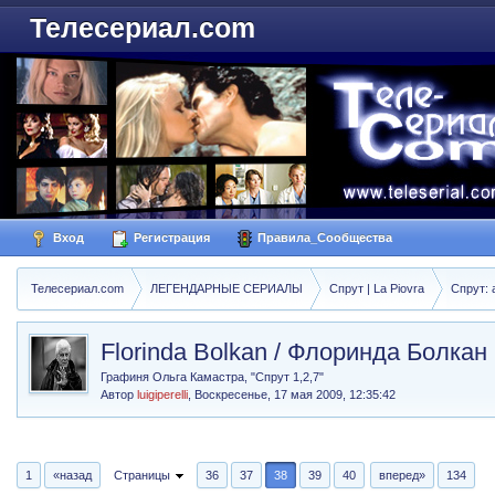
Телесериал.com
Вход
Регистрация
Правила_Сообщества
Телесериал.com
ЛЕГЕНДАРНЫЕ СЕРИАЛЫ
Спрут | La Piovra
Спрут: 
Florinda Bolkan / Флоринда Болкан
Графиня Ольга Камастра, "Спрут 1,2,7"
Автор
luigiperelli
,
Воскресенье, 17 мая 2009, 12:35:42
1
«назад
Страницы
36
37
38
39
40
вперед»
134