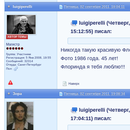
luigiperelli
Пятница, 02 сентября 2011, 18:04:11
luigiperelli (Четверг
15:12:55) писал:
АВТОР ТЕМЫ
Магистр
Никогда такую красивую Фл
Группа: Участники
Фото 1986 года. 45 лет!
Регистрация: 5 Янв 2008, 19:55
Сообщений: 32314
Откуда: Санкт-Петербург
Флоринда я тебя люблю!!!
Пол:
Наверх
Зора
Пятница, 02 сентября 2011, 19:08:34
luigiperelli (Четверг
17:04:11) писал: