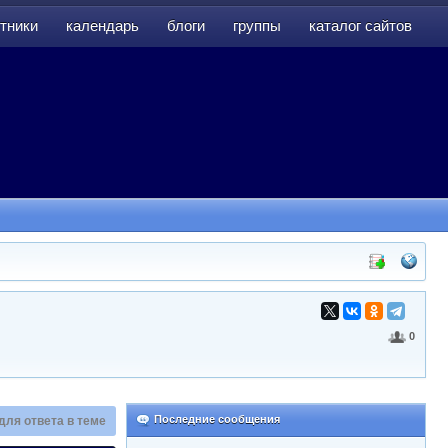
тники
календарь
блоги
группы
каталог сайтов
тники
календарь
блоги
группы
каталог сайтов
0
Последние сообщения
для ответа в теме