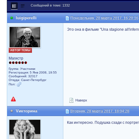
Сообщений в теме: 1332
luigiperelli
Понедельник, 20 марта 2017, 16:20:16
Это она в фильме "Una stagione all'infern
АВТОР ТЕМЫ
Магистр
Группа: Участники
Регистрация: 5 Янв 2008, 19:55
Сообщений: 32317
Откуда: Санкт-Петербург
Пол:
Наверх
Vикторина
Вторник, 28 марта 2017, 18:04:28
Как интересно. Подушка сзади с портр