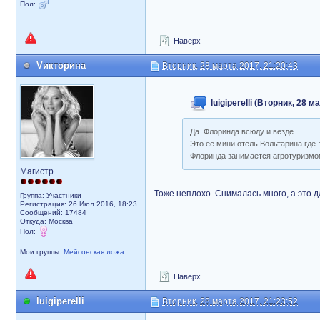
Пол:
Наверх
Vикторина
Вторник, 28 марта 2017, 21:20:43
luigiperelli (Вторник, 28 
Да. Флоринда всюду и везде.
Это её мини отель Вольтарина где-
Флоринда занимается агротуризмом
Магистр
Тоже неплохо. Снималась много, а это д
Группа: Участники
Регистрация: 26 Июл 2016, 18:23
Сообщений: 17484
Откуда: Москва
Пол:
Мои группы:
Мейсонская ложа
Наверх
luigiperelli
Вторник, 28 марта 2017, 21:23:52