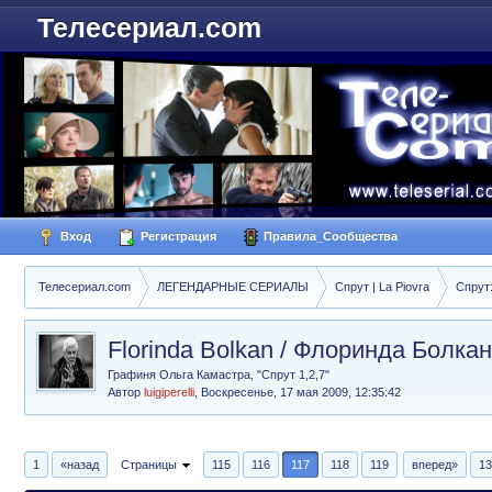
Телесериал.com
Вход
Регистрация
Правила_Сообщества
Телесериал.com
ЛЕГЕНДАРНЫЕ СЕРИАЛЫ
Спрут | La Piovra
Спрут
Florinda Bolkan / Флоринда Болкан
Графиня Ольга Камастра, "Спрут 1,2,7"
Автор
luigiperelli
,
Воскресенье, 17 мая 2009, 12:35:42
1
«назад
Страницы
115
116
117
118
119
вперед»
13