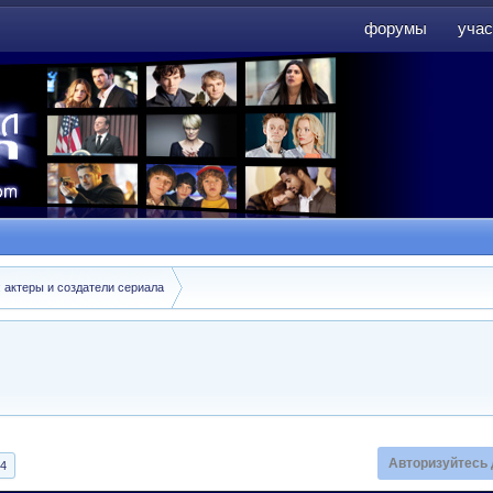
форумы
учас
форумы
учас
: актеры и создатели сериала
Авторизуйтесь 
4