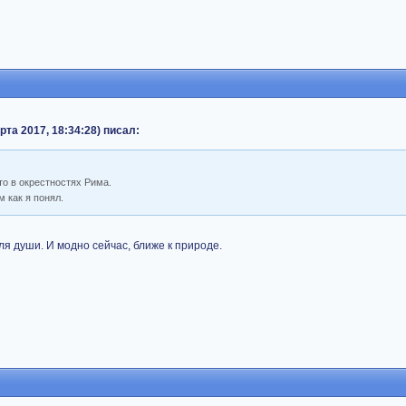
марта 2017, 18:34:28) писал:
то в окрестностях Рима.
 как я понял.
ля души. И модно сейчас, ближе к природе.