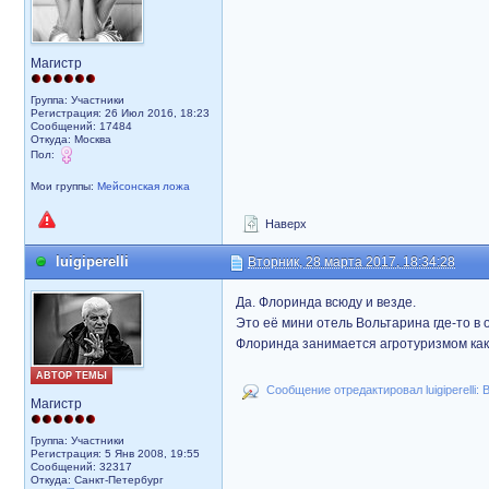
Магистр
Группа: Участники
Регистрация: 26 Июл 2016, 18:23
Сообщений: 17484
Откуда: Москва
Пол:
Мои группы:
Мейсонская ложа
Наверх
luigiperelli
Вторник, 28 марта 2017, 18:34:28
Да. Флоринда всюду и везде.
Это её мини отель Вольтарина где-то в 
Флоринда занимается агротуризмом как
АВТОР ТЕМЫ
Сообщение отредактировал luigiperelli: 
Магистр
Группа: Участники
Регистрация: 5 Янв 2008, 19:55
Сообщений: 32317
Откуда: Санкт-Петербург