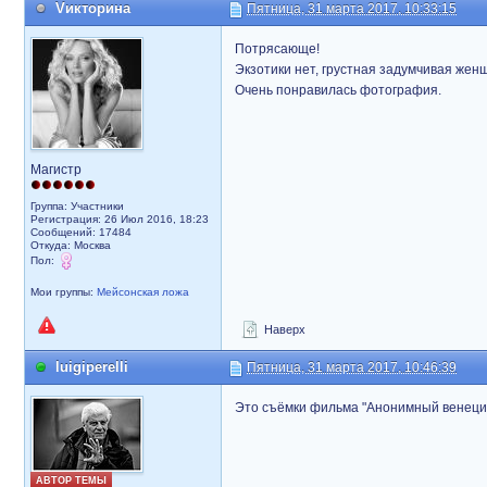
Vикторина
Пятница, 31 марта 2017, 10:33:15
Потрясающе!
Экзотики нет, грустная задумчивая жен
Очень понравилась фотография.
Магистр
Группа: Участники
Регистрация: 26 Июл 2016, 18:23
Сообщений: 17484
Откуда: Москва
Пол:
Мои группы:
Мейсонская ложа
Наверх
luigiperelli
Пятница, 31 марта 2017, 10:46:39
Это съёмки фильма "Анонимный венециа
АВТОР ТЕМЫ