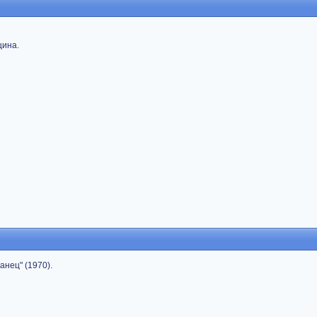
щина.
нец" (1970).