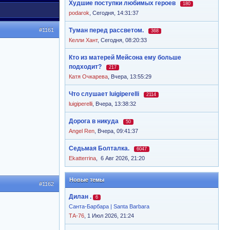
Худшие поступки любимых героев
180
podarok
,
Сегодня, 14:31:37
#1161
Туман перед рассветом.
368
Келли Хант
,
Сегодня, 08:20:33
Кто из матерей Мейсона ему больше
подходит?
217
Катя Очкарева
,
Вчера, 13:55:29
Что слушает luigiperelli
2114
luigiperelli
,
Вчера, 13:38:32
Дорога в никуда
50
Angel Ren
,
Вчера, 09:41:37
Седьмая Болталка.
6047
Ekatterrina
,
6 Авг 2026, 21:20
Новые темы
#1162
Дилан .
6
Санта-Барбара | Santa Barbara
ТА-76
, 1 Июл 2026, 21:24