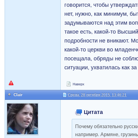
говорится, чтобы утверждать
нет, нужно, как минимум, б
задумываются над этим вопр
такое есть, какой-то Высший
подробности не вникают. Мо
какой-то церкви во младенч
посещала, обряды не соблю
ситуации, ухватилась как за
Наверх
Clair
Среда, 28 октября 2015, 13:46:21
Цитата
Почему обязательно русски
например. Армяне, грузины