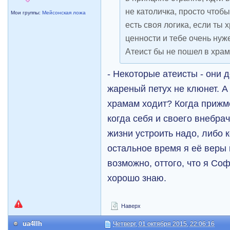
не католичка, просто чтоб
Мои группы:
Мейсонская ложа
есть своя логика, если ты 
ценности и тебе очень нуж
Атеист бы не пошел в храм
- Некоторые атеисты - они д
жареный петух не клюнет. А
храмам ходит? Когда прижм
когда себя и своего внебра
жизни устроить надо, либо к
остальное время я её веры 
возможно, оттого, что я Со
хорошо знаю.
Наверх
ua4llh
Четверг, 01 октября 2015, 22:06:16