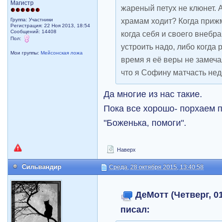
Магистр
жареный петух не клюнет. 
храмам ходит? Когда приж
Группа: Участники
Регистрация: 22 Ноя 2013, 18:54
Сообщений: 14408
когда себя и своего внебр
Пол:
устроить надо, либо когда 
Мои группы:
Мейсонская ложа
время я её веры не замечал
что я Софину матчасть не
Да многие из нас такие.
Пока все хорошо- порхаем п
"Боженька, помоги".
Наверх
Сильвандир
Среда, 28 октября 2015, 13:40:58
ДеМотт (Четверг, 01
писал: