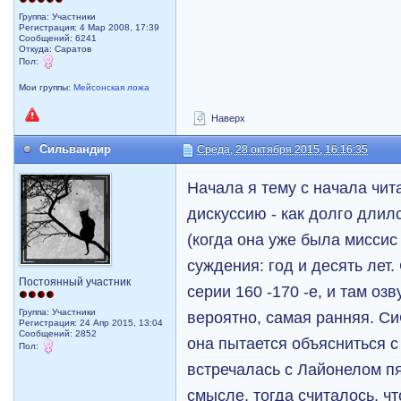
Группа: Участники
Регистрация: 4 Мар 2008, 17:39
Сообщений: 6241
Откуда: Саратов
Пол:
Мои группы:
Мейсонская ложа
Наверх
Сильвандир
Среда, 28 октября 2015, 16:16:35
Начала я тему с начала чит
дискуссию - как долго дли
(когда она уже была миссис
суждения: год и десять лет
Постоянный участник
серии 160 -170 -е, и там оз
Группа: Участники
вероятно, самая ранняя. Си
Регистрация: 24 Апр 2015, 13:04
Сообщений: 2852
она пытается объясниться с 
Пол:
встречалась с Лайонелом пя
смысле, тогда считалось, ч