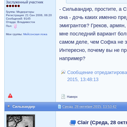
Заслуженный участник
- Сильвандир, простите, а 
Группа: Модераторы
Регистрация: 21 Сен 2006, 06:20
она - дочь каких именно п
Сообщений: 9145
Откуда: Владивосток
эмигрантов? Греков, армян,
Пол:
мне последний вариант бол
Мои группы:
Мейсонская ложа
самом деле, чем Софка не э
Интересно, почему вы не п
например?
Сообщение отредактировал
2015, 13:48:13
Наверх
Сильвандир
Среда, 28 октября 2015, 13:53:42
Clair (Среда, 28 окт