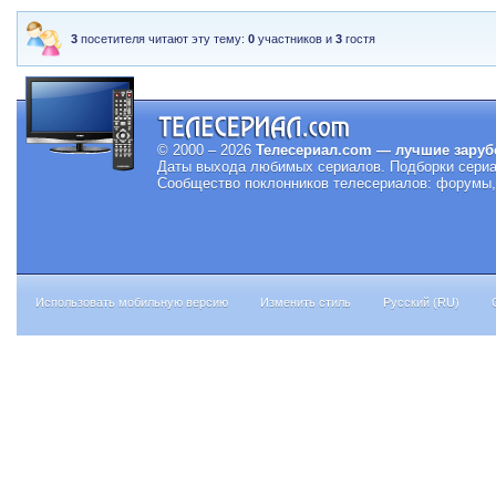
3
посетителя читают эту тему:
0
участников и
3
гостя
© 2000 – 2026
Телесериал.com — лучшие заруб
Даты выхода любимых сериалов.
Подборки сериа
Сообщество поклонников телесериалов: форумы, 
Использовать мобильную версию
Изменить стиль
Русский (RU)