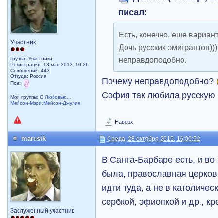
писал:
Есть, конечно, еще вариан
Участник
Дочь русских эмигрантов))) 
неправдоподобно.
Группа: Участники
Регистрация: 13 мая 2013, 10:36
Сообщений: 443
Откуда: Россия
Почему неправдоподобно?
Пол:
София так любила русскую
Мои группы:
С Любовью...
Мейсон-Мэри,Мейсон-Джулия
Наверх
marusik
Среда, 28 октября 2015, 16:00:52
В Санта-Барбаре есть, и во
была, православная церков
идти туда, а не в католичес
сербкой, эфиопкой и др., к
Заслуженный участник