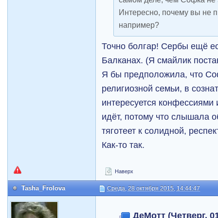
Интересно, почему вы не 
например?
Точно болгар! Сербы ещё е
Балканах. (Я смайлик поста
Я бы предположила, что Со
религиозной семьи, в созна
интересуется конфессиями 
идёт, потому что слышала о
тяготеет к солидной, респе
Как-то так.
Наверх
Tasha_Frolova
Среда, 28 октября 2015, 14:44:47
ДеМотт (Четверг, 01