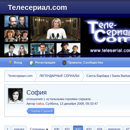
Телесериал.com
Вход
Регистрация
Правила_Сообщества
Телесериал.com
ЛЕГЕНДАРНЫЕ СЕРИАЛЫ
Санта-Барбара | Santa Barba
София
отношения с остальными героями сериала
Автор
natka
,
Суббота, 13 декабря 2008, 09:33:47
Sophia Capwell
1
«назад
Страницы
430
431
432
433
434
вперед»
47