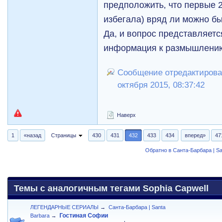
предположить, что первые 
избегала) вряд ли можно б
Да, и вопрос представляет
информация к размышлени
Сообщение отредактировал
октября 2015, 08:37:42
Наверх
1
«назад
Страницы
430
431
432
433
434
вперед»
47
Обратно в Санта-Барбара | Sa
Темы с аналогичным тегами Sophia Capwell
ЛЕГЕНДАРНЫЕ СЕРИАЛЫ
→
Санта-Барбара | Santa
Гостиная Софии
Barbara
→