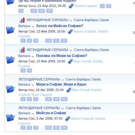
где мы творим и принимаем подарки!
7
Автор
Sova
,
21 Апр 2012, 04:45
Sophia Capwell
1
2
3
...
41
42
43
ЛЕГЕНДАРНЫЕ СЕРИАЛЫ
→
Санта-Барбара | Santa
Хотел ли Мейсон Софию?
Barbara
→
Автор
Clair
,
13 Фев 2009, 16:00
Mason Capwell
,
Sophia
2
Capwell
1
2
3
...
10
11
12
ЛЕГЕНДАРНЫЕ СЕРИАЛЫ
→
Санта-Барбара | Santa
Похожа ли Мери на Софию?
Barbara
→
Автор
Clair
,
13 Фев 2009, 15:56
Mary Duvall
,
Sophia
Capwell
1
2
ЛЕГЕНДАРНЫЕ СЕРИАЛЫ
→
Санта-Барбара | Santa
Мери и София. Мери и Иден
Barbara
→
Автор
iney
,
16 Авг 2008, 21:44
Mary Duvall
,
Sophia
4
Capwell
,
Eden Capwell
1
2
3
...
28
29
30
ЛЕГЕНДАРНЫЕ СЕРИАЛЫ
→
Санта-Барбара | Santa
Мейсон и София
Barbara
→
Автор
Clair
,
5 Авг 2008, 07:43
Mason Capwell
,
Sophia
10
Capwell
1
2
3
...
64
65
66