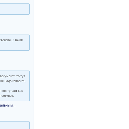
етензии С таким
аргумент", то тут
не надо говорить,
н поступает как
поступок.
альным...