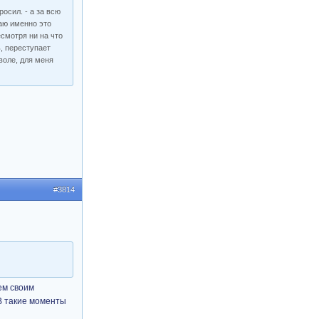
осил. - а за всю
таю именно это
есмотря ни на что
, переступает
 воле, для меня
#3814
сем своим
В такие моменты