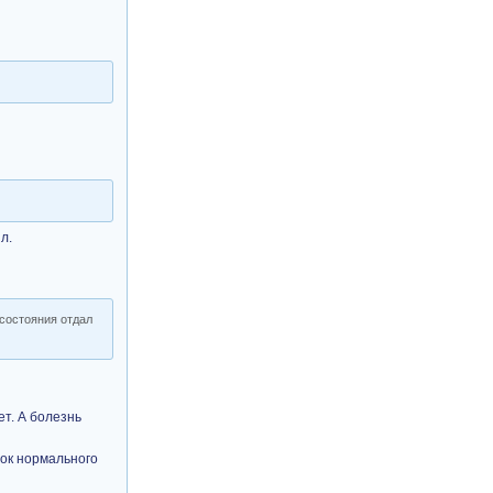
л.
 состояния отдал
ет. А болезнь
упок нормального