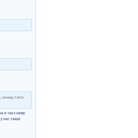
а, почему СиСи
а и так к нему
у нас такая