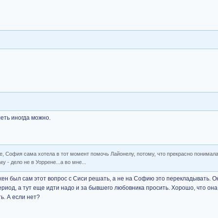
леть иногда можно.
ное, София сама хотела в тот момент помочь Лайонелу, потому, что прекрасно понимал
му - дело не в Уоррене...а во мне...
ен был сам этот вопрос с Сиси решать, а не на Софию это перекладывать. Он
риод, а тут еще идти надо и за бывшего любовника просить. Хорошо, что она 
ь. А если нет?