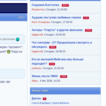
Седьмая Болталка.
6047
Ekatterrina
,
Сегодня, 21:20:09
#3811
Худшие поступки любимых героев
172
Катя Очкарева
,
Сегодня, 17:28:42
Актеры "Спрута" в других фильмах
2533
luigiperelli
,
Сегодня, 16:40:30
Лаю претензии
Что смотрим - 2?! Продолжаем смотреть и
обсуждать
веден "аргумент",
3642
тцом?
Тогда не
luigiperelli
,
Сегодня, 16:39:23
Кто из матерей Мейсона ему больше
подходит?
213
podarok
,
Сегодня, 11:42:43
Жизнь после ЛФН!
7363
Ailina
,
4 Авг 2026, 14:25
оде, где
Новые темы
Дилан .
6
Санта-Барбара | Santa Barbara