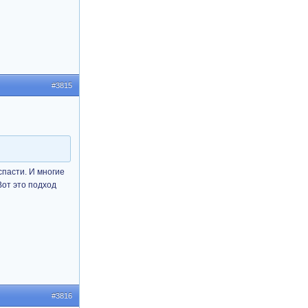
#3815
спасти. И многие
 Вот это подход
#3816