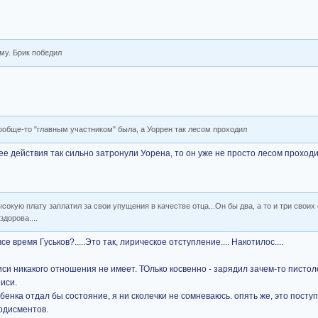
му. Брик победил
ообще-то "главным участником" была, а Уоррен так лесом проходил
ее действия так сильно затронули Уорена, то он уже не просто лесом проходи
сокую плату заплатил за свои упущения в качестве отца...Он бы два, а то и три своих
дорова....
 время Гуськов?.....Это так, лирическое отступление.... Накотилос....
иси никакого отношения не имеет. ТОлько косвенно - зарядил зачем-то пистол
иси.
ребенка отдал бы состояние, я ни сколечки не сомневаюсь. опять же, это пост
одисментов.