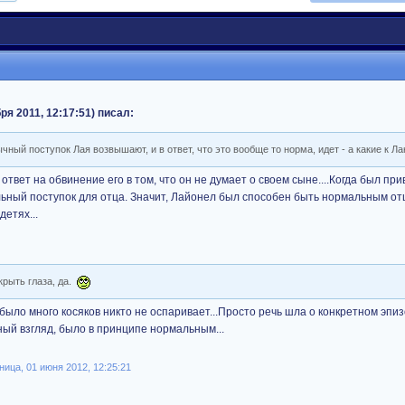
ря 2011, 12:17:51) писал:
ный поступок Лая возвышают, и в ответ, что это вообще то норма, идет - а какие к 
вет на обвинение его в том, что он не думает о своем сыне....Когда был при
альный поступок для отца. Значит, Лайонел был способен быть нормальным о
детях...
крыть глаза, да.
 было много косяков никто не оспаривает...Просто речь шла о конкретном эпиз
ый взгляд, было в принципе нормальным...
ица, 01 июня 2012, 12:25:21