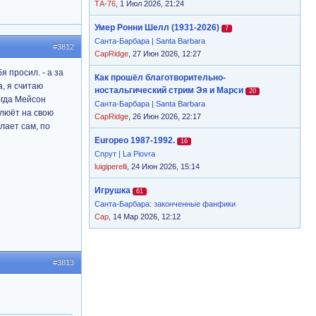
ТА-76
, 1 Июл 2026, 21:24
Умер Ронни Шелл (1931-2026)
7
Санта-Барбара | Santa Barbara
#3812
CapRidge
, 27 Июн 2026, 12:27
я просил. - а за
Как прошёл благотворительно-
а, я считаю
ностальгический стрим Эя и Марси
20
огда Мейсон
Санта-Барбара | Santa Barbara
плюёт на свою
CapRidge
, 26 Июн 2026, 22:17
елает сам, по
Europeo 1987-1992.
16
Спрут | La Piovra
luigiperelli
, 24 Июн 2026, 15:14
Игрушка
61
Санта-Барбара: законченные фанфики
Cap
, 14 Мар 2026, 12:12
#3813