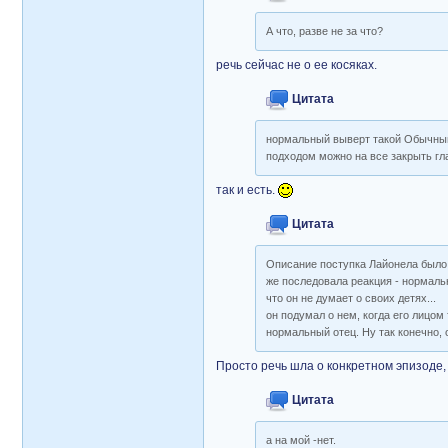
А что, разве не за что?
речь сейчас не о ее косяках.
Цитата
нормальный выверт такой Обычный п
подходом можно на все закрыть гла
так и есть.
Цитата
Описание поступка Лайонела было в
же последовала реакция - нормаль
что он не думает о своих детях...
он подумал о нем, когда его лицом
нормальный отец. Ну так конечно, 
Просто речь шла о конкретном эпизоде,
Цитата
а на мой -нет.