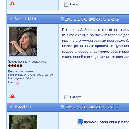
Наверх
Natalia Niko
Пятница, 01 июня 2012, 12:45:04
По поводу Лайонела, который не постесня
всю свою семью, за мать, которая не до
именно это мужественным поступком. Ког
несмотря ни на что пришёл к отцу за п
гордость, переступает через себя и прос
собственной воле, для меня это поступо
Заслуженный участник
Группа: Участники
Регистрация: 9 Сен 2010, 10:00
Сообщений: 5077
Пол:
Наверх
lenaelena
Пятница, 01 июня 2012, 12:46:22
Кузьма Евгеньевна (Четвер