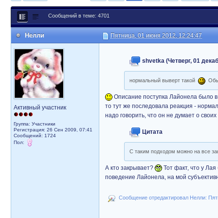
Сообщений в теме: 4701
Нелли
Пятница, 01 июня 2012, 12:24:47
shvetka (Четверг, 01 декаб
нормальный выверт такой
Обыч
Описание поступка Лайонела было в от
то тут же последовала реакция - норм
Активный участник
надо говорить, что он не думает о своих 
Группа: Участники
Регистрация: 26 Сен 2009, 07:41
Цитата
Сообщений: 1724
Пол:
С таким подходом можно на все за
А кто закрывает?
Тот факт, что у Лая
поведение Лайонела, на мой субъективн
Сообщение отредактировал Нелли: Пятн