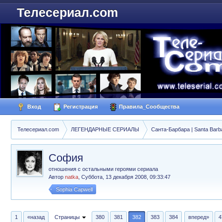
Телесериал.com
Вход
Регистрация
Правила_Сообщества
Телесериал.com
ЛЕГЕНДАРНЫЕ СЕРИАЛЫ
Санта-Барбара | Santa Barb
София
отношения с остальными героями сериала
Автор
natka
,
Суббота, 13 декабря 2008, 09:33:47
Sophia Capwell
1
«назад
Страницы
380
381
382
383
384
вперед»
4