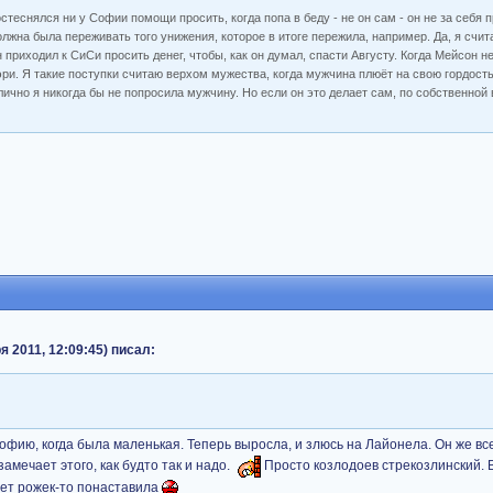
теснялся ни у Софии помощи просить, когда попа в беду - не он сам - он не за себя пр
олжна была переживать того унижения, которое в итоге пережила, например. Да, я счи
приходил к СиСи просить денег, чтобы, как он думал, спасти Августу. Когда Мейсон н
ри. Я такие поступки считаю верхом мужества, когда мужчина плюёт на свою гордость
 лично я никогда бы не попросила мужчину. Но если он это делает сам, по собственной
я 2011, 12:09:45) писал:
а Софию, когда была маленькая. Теперь выросла, и злюсь на Лайонела. Он же в
амечает этого, как будто так и надо.
Просто козлодоев стрекозлинский. 
лет рожек-то понаставила