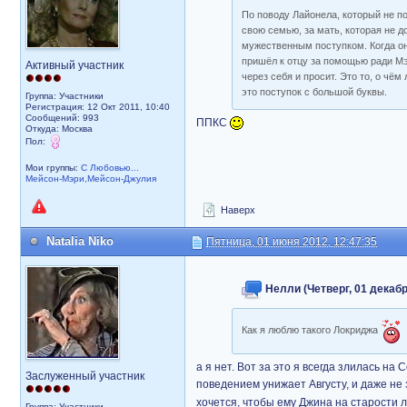
По поводу Лайонела, который не пос
свою семью, за мать, которая не д
мужественным поступком. Когда он 
пришёл к отцу за помощью ради Мэ
Активный участник
через себя и просит. Это то, о чём
это поступок с большой буквы.
Группа: Участники
Регистрация: 12 Окт 2011, 10:40
Сообщений: 993
ППКС
Откуда: Москва
Пол:
Мои группы:
С Любовью...
Мейсон-Мэри,Мейсон-Джулия
Наверх
Natalia Niko
Пятница, 01 июня 2012, 12:47:35
Нелли (Четверг, 01 декабр
Как я люблю такого Локриджа
а я нет. Вот за это я всегда злилась н
Заслуженный участник
поведением унижает Августу, и даже не з
хочется, чтобы ему Джина на старости 
Группа: Участники