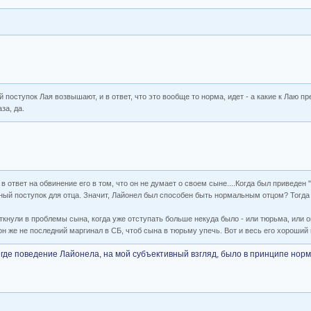
оступок Лая возвышают, и в ответ, что это вообще то норма, идет - а какие к Лаю пр
за, да.
 ответ на обвинение его в том, что он не думает о своем сыне....Когда был приведен "
ный поступок для отца. Значит, Лайонел был способен быть нормальным отцом? Тогда 
 ткнули в проблемы сына, когда уже отступать больше некуда было - или тюрьма, или о
он же не последний маргинал в СБ, чтоб сына в тюрьму упечь. Вот и весь его хороший 
 где поведение Лайонела, на мой субъективный взгляд, было в принципе норм