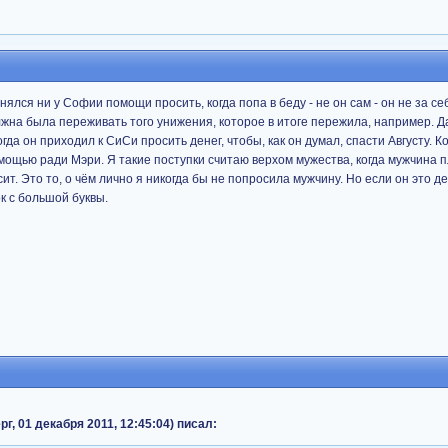
лся ни у Софии помощи просить, когда попа в беду - не он сам - он не за себ
лжна была переживать того унижения, которое в итоге пережила, например. Д
да он приходил к СиСи просить денег, чтобы, как он думал, спасти Августу. К
омощью ради Мэри. Я такие поступки считаю верхом мужества, когда мужчина 
ит. Это то, о чём лично я никогда бы не попросила мужчину. Но если он это д
к с большой буквы.
г, 01 декабря 2011, 12:45:04) писал: