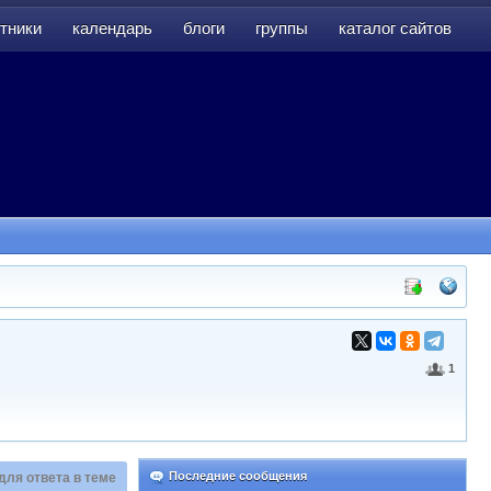
тники
календарь
блоги
группы
каталог сайтов
тники
календарь
блоги
группы
каталог сайтов
1
Последние сообщения
для ответа в теме