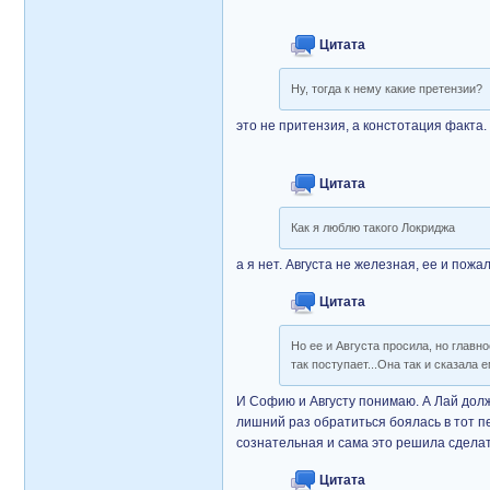
Цитата
Ну, тогда к нему какие претензии?
это не притензия, а констотация факта.
Цитата
Как я люблю такого Локриджа
а я нет. Августа не железная, ее и пожа
Цитата
Но ее и Августа просила, но глав
так поступает...Она так и сказала е
И Софию и Августу понимаю. А Лай долж
лишний раз обратиться боялась в тот пе
сознательная и сама это решила сделат
Цитата