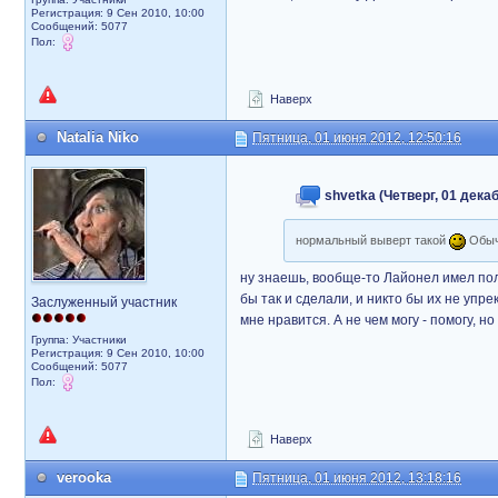
Регистрация: 9 Сен 2010, 10:00
Сообщений: 5077
Пол:
Наверх
Natalia Niko
Пятница, 01 июня 2012, 12:50:16
shvetka (Четверг, 01 декаб
нормальный выверт такой
Обычн
ну знаешь, вообще-то Лайонел имел пол
бы так и сделали, и никто бы их не упрек
Заслуженный участник
мне нравится. А не чем могу - помогу, н
Группа: Участники
Регистрация: 9 Сен 2010, 10:00
Сообщений: 5077
Пол:
Наверх
verooka
Пятница, 01 июня 2012, 13:18:16