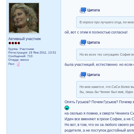
Цитата
В опросе про лучшего отца, по-мое
ой, вот с этим я полностью согласна!
Активный участник
Цитата
Группа: Участники
Регистрация: 19 Янв 2011, 13:51
Но во всех тех ситуациях София в
Сообщений: 710
Откуда: минск
Пол:
была участницей, естественно. но если 
Цитата
Но мне кажется, что СиСи более вы
бы, лишь бы Ченниг был жив, Иден з
Опять Гуськов? Почем Гуськов? Почему все
на сколько я помню, к смерти Ченинга С
Иден все вменяют в грехи Софии, а не С
Но вот, в том, что он за любого своего 
родителя, а не поступок достойный апл