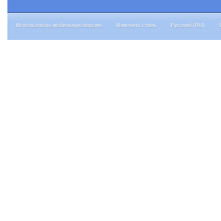
Использовать мобильную версию
Изменить стиль
Русский (RU)