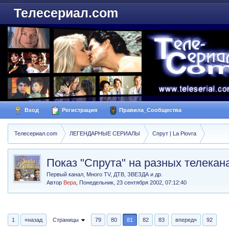
Телесериал.com
Вход
Регистрация
Правила_Сообщества
Телесериал.com
ЛЕГЕНДАРНЫЕ СЕРИАЛЫ
Спрут | La Piovra
Показ "Спрута" на разных телекан
Первый канал, Много TV, ДТВ, ЗВЕЗДА и др.
Автор
Вера
,
Понедельник, 23 сентября 2002, 07:12:40
1
«назад
Страницы
79
80
81
82
83
вперед»
92