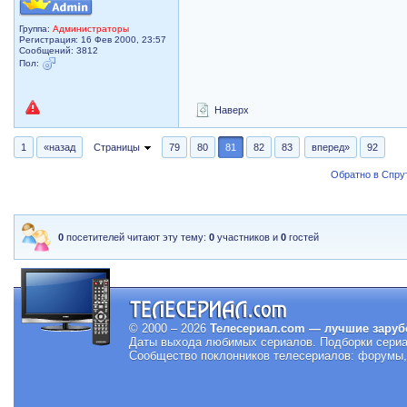
Группа:
Администраторы
Регистрация: 16 Фев 2000, 23:57
Сообщений: 3812
Пол:
Наверх
1
«назад
Страницы
79
80
81
82
83
вперед»
92
Обратно в Спрут
0
посетителей читают эту тему:
0
участников и
0
гостей
© 2000 – 2026
Телесериал.com — лучшие заруб
Даты выхода любимых сериалов.
Подборки сериа
Сообщество поклонников телесериалов: форумы, 