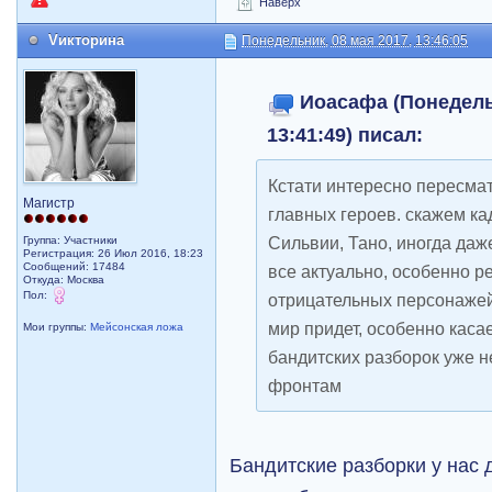
Наверх
Vикторина
Понедельник, 08 мая 2017, 13:46:05
Иоасафа (Понедельн
13:41:49) писал:
Кстати интересно пересма
Магистр
главных героев. скажем ка
Сильвии, Тано, иногда даж
Группа: Участники
Регистрация: 26 Июл 2016, 18:23
Сообщений: 17484
все актуально, особенно р
Откуда: Москва
Пол:
отрицательных персонажей,
мир придет, особенно кас
Мои группы:
Мейсонская ложа
бандитских разборок уже н
фронтам
Бандитские разборки у нас 