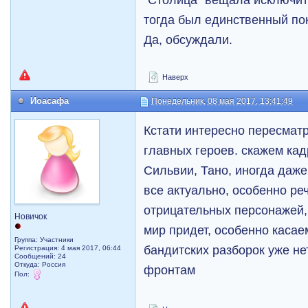
тогда был единственный пок
Да, обсуждали.
Наверх
Иоасафа
Понедельник, 08 мая 2017, 13:41:49
Кстати интересно пересмат
главных героев. скажем кад
Сильвии, Тано, иногда даже
все актуально, особенно ре
отрицательных персонажей,
Новичок
мир придет, особенно каса
Группа: Участники
бандитских разборок уже не
Регистрация: 4 мая 2017, 06:44
Сообщений: 24
Откуда: Россия
фронтам
Пол: