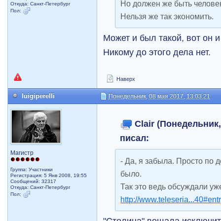
Но должен же быть человек
Откуда: Санкт-Петербург
Пол:
Нельзя же так экономить.
Может и был такой, вот он и
Никому до этого дела нет.
Наверх
luigiperelli
Понедельник, 08 мая 2017, 13:03:21
Clair (Понедельник,
писал:
Магистр
- Да, я забыла. Просто по
Группа: Участники
было.
Регистрация: 5 Янв 2008, 19:55
Сообщений: 32317
Так это ведь обсуждали уж
Откуда: Санкт-Петербург
Пол:
http://www.teleseria...40#en
"Столица" вещала исключит