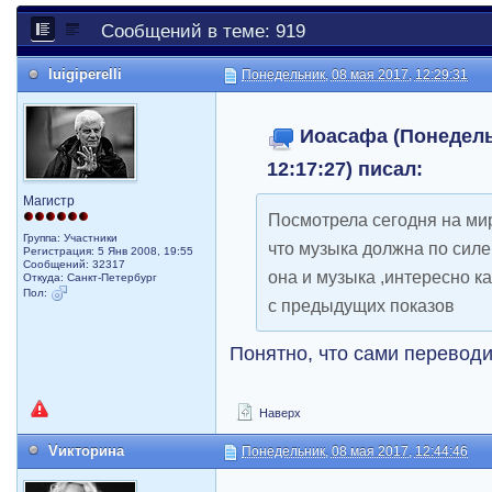
Сообщений в теме: 919
luigiperelli
Понедельник, 08 мая 2017, 12:29:31
Иоасафа (Понедельн
12:17:27) писал:
Магистр
Посмотрела сегодня на мир
Группа: Участники
что музыка должна по силе 
Регистрация: 5 Янв 2008, 19:55
Сообщений: 32317
она и музыка ,интересно ка
Откуда: Санкт-Петербург
Пол:
с предыдущих показов
Понятно, что сами переводи
Наверх
Vикторина
Понедельник, 08 мая 2017, 12:44:46