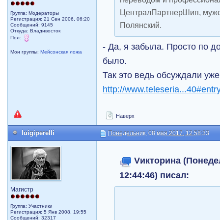
ЦентралПартнерШип, мужс
Группа: Модераторы
Регистрация: 21 Сен 2006, 06:20
Полянский.
Сообщений: 9145
Откуда: Владивосток
Пол:
- Да, я забыла. Просто по 
Мои группы:
Мейсонская ложа
было.
Так это ведь обсуждали уже
http://www.teleseria...40#ent
Наверх
luigiperelli
Понедельник, 08 мая 2017, 12:58:33
Vикторина (Понедел
12:44:46) писал:
Магистр
Группа: Участники
Регистрация: 5 Янв 2008, 19:55
Сообщений: 32317