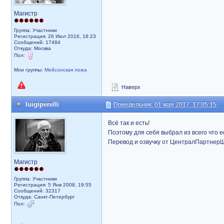
Магистр
Группа: Участники
Регистрация: 26 Июл 2016, 18:23
Сообщений: 17484
Откуда: Москва
Пол:
Мои группы:
Мейсонская ложа
Наверх
luigiperelli
Понедельник, 01 мая 2017, 17:05:15
Всё так и есть!
Поэтому для себя выбрал из всего что ест
Перевод и озвучку от ЦентралПартнер
Магистр
Группа: Участники
Регистрация: 5 Янв 2008, 19:55
Сообщений: 32317
Откуда: Санкт-Петербург
Пол: