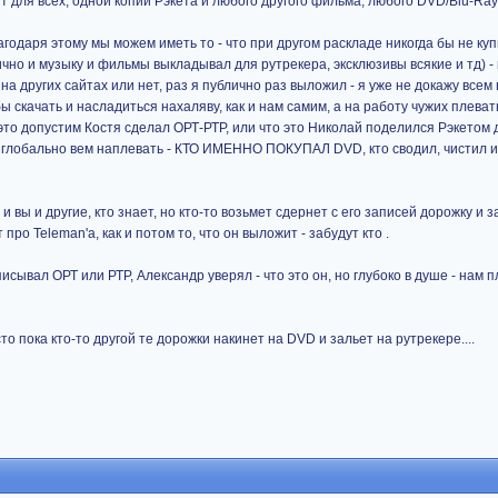
т для всех, одной копии Рэкета и любого другого фильма, любого DVD/Blu-Ra
агодаря этому мы можем иметь то - что при другом раскладе никогда бы не куп
ично и музыку и фильмы выкладывал для рутрекера, эксклюзивы всякие и тд) -
на других сайтах или нет, раз я публично раз выложил - я уже не докажу всем 
ы скачать и насладиться нахаляву, как и нам самим, а на работу чужих плевать
то допустим Костя сделал ОРТ-РТР, или что это Николай поделился Рэкетом 
ом глобально вем наплевать - КТО ИМЕННО ПОКУПАЛ DVD, кто сводил, чистил 
и вы и другие, кто знает, но кто-то возьмет сдернет с его записей дорожку и 
 про Teleman'а, как и потом то, что он выложит - забудут кто .
писывал ОРТ или РТР, Александр уверял - что это он, но глубоко в душе - нам 
о пока кто-то другой те дорожки накинет на DVD и зальет на рутрекере....