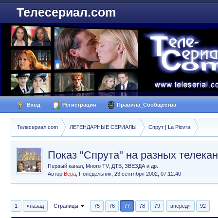
Телесериал.com
Вход
Регистрация
Правила_Сообщества
Телесериал.com
ЛЕГЕНДАРНЫЕ СЕРИАЛЫ
Спрут | La Piovra
Показ "Спрута" на разных телека
Первый канал, Много TV, ДТВ, ЗВЕЗДА и др.
Автор
Вера
,
Понедельник, 23 сентября 2002, 07:12:40
1
«назад
Страницы
75
76
77
78
79
вперед»
92