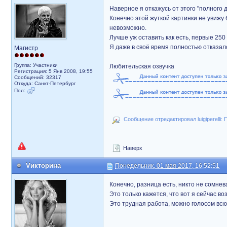
Наверное я откажусь от этого "полного д
Конечно этой жуткой картинки не увижу
невозможно.
Лучше уж оставить как есть, первые 250
Я даже в своё время полностью отказалс
Магистр
Группа: Участники
Любительская озвучка
Регистрация: 5 Янв 2008, 19:55
Сообщений: 32317
Откуда: Санкт-Петербург
Пол:
Сообщение отредактировал luigiperelli: 
Наверх
Vикторина
Понедельник, 01 мая 2017, 16:52:51
Конечно, разница есть, никто не сомнев
Это только кажется, что вот я сейчас во
Это трудная работа, можно голосом вс