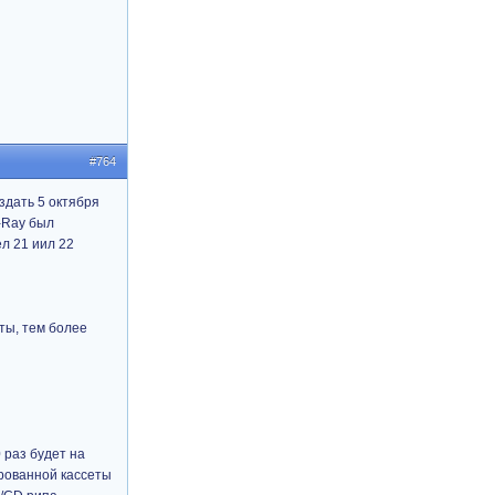
#764
здать 5 октября
u-Ray был
ел 21 иил 22
ты, тем более
 раз будет на
фрованной кассеты