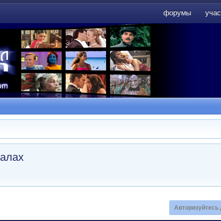
форумы
учас
форумы
учас
налах
Авторизуйтесь 