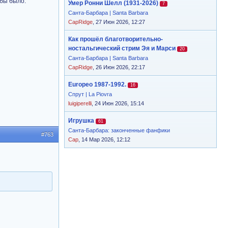
обы было.
Умер Ронни Шелл (1931-2026)
7
Санта-Барбара | Santa Barbara
CapRidge
, 27 Июн 2026, 12:27
Как прошёл благотворительно-
ностальгический стрим Эя и Марси
20
Санта-Барбара | Santa Barbara
CapRidge
, 26 Июн 2026, 22:17
Europeo 1987-1992.
16
Спрут | La Piovra
luigiperelli
, 24 Июн 2026, 15:14
Игрушка
61
Санта-Барбара: законченные фанфики
#763
Cap
, 14 Мар 2026, 12:12