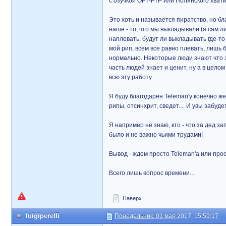
с озучкой ОРТ-РТР или Полянского хвати
Это хоть и называется пиратство, но бл
наше - то, что мы выкладывали (я сам л
наплевать, будут ли выкладывать где-то 
мой рип, всем все равно плевать, лишь б
нормально. Некоторые люди знают что э
часть людей знает и ценит, ну а в цел
всю эту работу.
Я буду благодарен Teleman'у конечно же 
рипы, отсинхрит, сведет.... И увы забудет
Я например не знаю, кто - что за дед за
было и не важно чьими трудами!
Вывод - ждем просто Teleman'а или прост
Всего лишь вопрос времени...
Наверх
luigiperelli
Понедельник, 01 мая 2017, 15:59:17