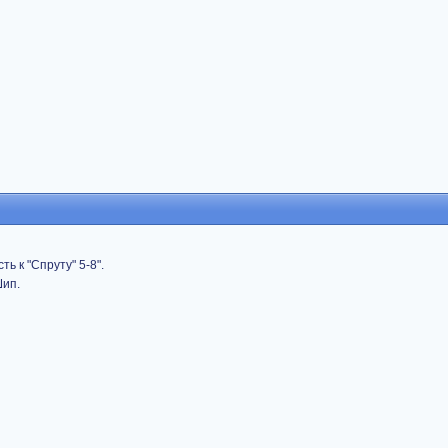
ь к "Спруту" 5-8".
Шип.