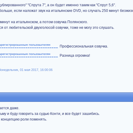
ублированного" "Спрута 7", а он будет именно таким как "Спрут 5,6".
 больше, если наложат звук на итальянские DVD, но случать 250 минут безжи
 минут на итальянском, а потом озвучка Полянского.
я от любительской двухголосой озвучки, тоже не могу это слушать.
Профессиональная озвучка.
Разница огромна!
Понедельник, 01 мая 2017, 16:00:06
ается даже.
зьму и буду говорить за судью Конти, и все будет зашибись.
ю концепцию роли поменять.