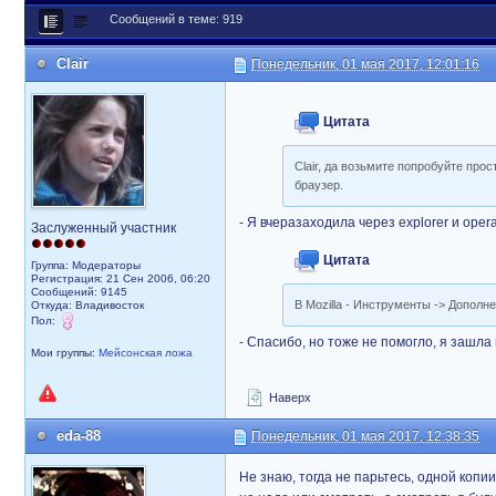
Сообщений в теме: 919
Clair
Понедельник, 01 мая 2017, 12:01:16
Цитата
Clair, да возьмите попробуйте прост
браузер.
- Я вчеразаходила через explorer и opera
Заслуженный участник
Цитата
Группа: Модераторы
Регистрация: 21 Сен 2006, 06:20
Сообщений: 9145
В Mozilla - Инструменты -> Дополне
Откуда: Владивосток
Пол:
- Спасибо, но тоже не помогло, я зашла в
Мои группы:
Мейсонская ложа
Наверх
eda-88
Понедельник, 01 мая 2017, 12:38:35
Не знаю, тогда не парьтесь, одной копи