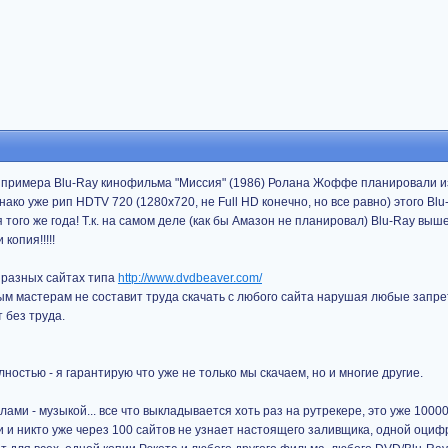
я примера Blu-Ray кинофильма "Миссия" (1986) Ролана Жоффе планировали и
ако уже рип HDTV 720 (1280x720, не Full HD конечно, но все равно) этого Bl
 того же года! Т.к. на самом деле (как бы Амазон не планировал) Blu-Ray выш
копия!!!!!
а разных сайтах типа
http://www.dvdbeaver.com/
ым мастерам не составит труда скачать с любого сайта нарушая любые запре
 без труда.
ностью - я гарантирую что уже не только мы скачаем, но и многие другие.
ми - музыкой... все что выкладывается хоть раз на рутрекере, это уже 10000
 и никто уже через 100 сайтов не узнает настоящего заливщика, одной оци