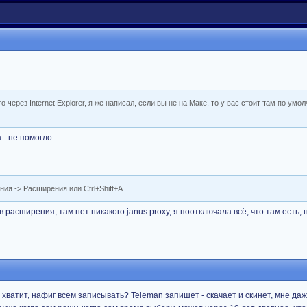
о через Internet Explorer, я же написал, если вы не на Маке, то у вас стоит там по умо
 - не помогло.
ния -> Расширения или Ctrl+Shift+A
 расширения, там нет никакого janus proxy, я поотключала всё, что там есть, н
и хватит, нафиг всем записывать? Teleman запишет - скачает и скинет, мне да