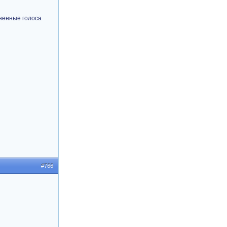
зненные голоса
#766