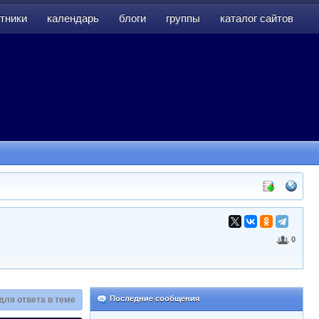
тники
календарь
блоги
группы
каталог сайтов
тники
календарь
блоги
группы
каталог сайтов
0
Последние сообщения
для ответа в теме