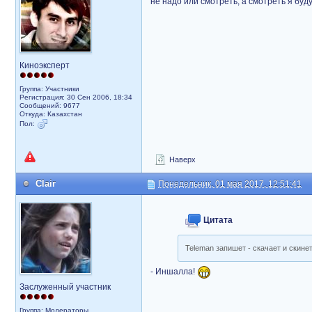
не надо или смотреть, а смотреть я буду
Киноэксперт
Группа: Участники
Регистрация: 30 Сен 2006, 18:34
Сообщений: 9677
Откуда: Казахстан
Пол:
Наверх
Clair
Понедельник, 01 мая 2017, 12:51:41
Цитата
Teleman запишет - скачает и скине
- Иншалла!
Заслуженный участник
Группа: Модераторы