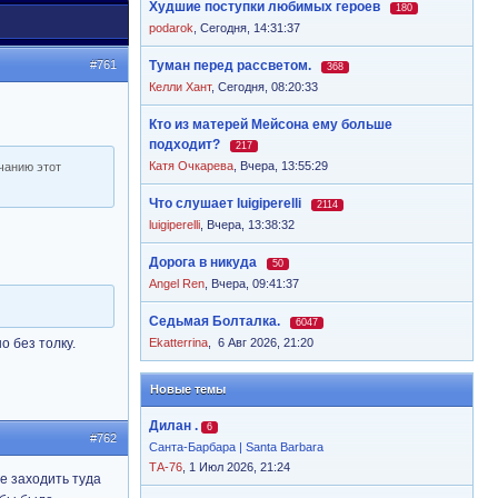
Худшие поступки любимых героев
180
podarok
,
Сегодня, 14:31:37
#761
Туман перед рассветом.
368
Келли Хант
,
Сегодня, 08:20:33
Кто из матерей Мейсона ему больше
подходит?
217
Катя Очкарева
,
Вчера, 13:55:29
лчанию этот
Что слушает luigiperelli
2114
luigiperelli
,
Вчера, 13:38:32
Дорога в никуда
50
Angel Ren
,
Вчера, 09:41:37
Седьмая Болталка.
6047
о без толку.
Ekatterrina
,
6 Авг 2026, 21:20
Новые темы
Дилан .
6
#762
Санта-Барбара | Santa Barbara
ТА-76
, 1 Июл 2026, 21:24
же заходить туда