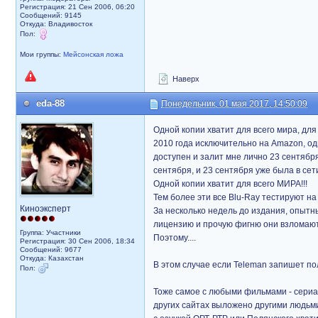
Регистрация: 21 Сен 2006, 06:20
Сообщений: 9145
Откуда: Владивосток
Пол:
Мои группы:
Мейсонская ложа
Наверх
eda-88
Понедельник, 01 мая 2017, 14:50:09
Одной копии хватит для всего мира, дл
2010 года исключительно на Amazon, одн
доступен и залит мне лично 23 сентября
сентября, и 23 сентября уже была в сети 
Одной копии хватит для всего МИРА!!!
Тем более эти все Blu-Ray тестируют н
Киноэксперт
За несколько недель до издания, опытн
лицензию и прочую фигню они взломают
Группа: Участники
Поэтому....
Регистрация: 30 Сен 2006, 18:34
Сообщений: 9677
Откуда: Казахстан
В этом случае если Teleman запишет пол
Пол:
Тоже самое с любыми фильмами - сериала
других сайтах выложено другими людьми