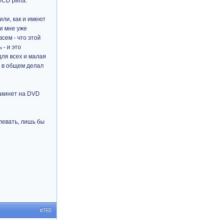
y/CD рипа.
или, как и имеют
 и мне уже
всем - что этой
 - и это
для всех и малая
и в общем делал
закинет на DVD
плевать, лишь бы
#765