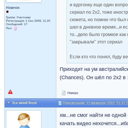
и вдогонку еще один вопрос
Новичок
сериал по 2х2, тоже иност
Группа: Участники
сюжета, но помню что был 
Регистрация: 1 Сен 2009, 11:20
Сообщений: 17
шел в дневное время...и е
Пол:
то...дело было громкое ка
"закрывали" этот сериал
Если кто что понял, буду в
Приходит на ум австралийс
(Chances). Он шёл по 2х2 в 
Наверх
Ice wind frost
Понедельник, 15 февраля 2010, 15:37:
хм...не смог найти не одной
качать видео нехочется...иб