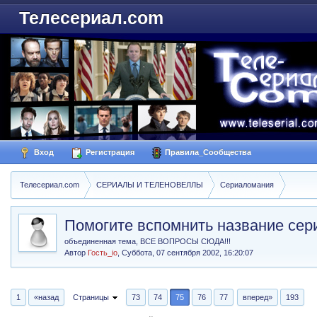
Телесериал.com
Вход
Регистрация
Правила_Сообщества
Телесериал.com
СЕРИАЛЫ И ТЕЛЕНОВЕЛЛЫ
Сериаломания
Помогите вспомнить название сер
объединенная тема, ВСЕ ВОПРОСЫ СЮДА!!!
Автор
Гость_io
,
Суббота, 07 сентября 2002, 16:20:07
1
«назад
Страницы
73
74
75
76
77
вперед»
193