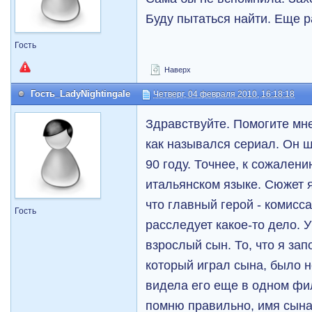
Буду пытаться найти. Еще ра
Гость
Наверх
Гость_LadyNightingale
Четверг, 04 февраля 2010, 16:18:18
Здравствуйте. Помогите мн
как назывался сериал. Он ш
90 году. Точнее, к сожалени
итальянском языке. Сюжет 
что главный герой - комисса
Гость
расследует какое-то дело. У
взрослый сын. То, что я зап
который играл сына, было н
видела его еще в одном фил
помню правильно, имя сына 