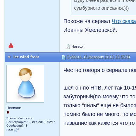
Буду очень рад если что-ни
сумбурного описания.)))
Похоже на сериал
Что сказ
Иоанны Хмелевской.
Наверх
Ice wind frost
Суббота, 13 февраля 2010, 02:35:08
Честно говоря о сериале по
шел он по НТВ, лет так 10-1
забугорный(по-моему что то
только "пилы" ещё не было:t
Новичок
помню было не много, по мо
Группа: Участники
название как кажется что то
Регистрация: 13 Фев 2010, 02:15
Сообщений: 3
Пол: