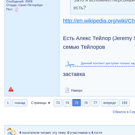
Сообщений: 3568
Откуда: Санкт-Петербург
есть?
Пол:
http://en.wikipedia.org/wiki/C
Есть Алекс Тейлор (Jeremy 
семью Тейлоров
заставка
Наверх
1
«назад
Страницы
73
74
75
76
77
вперед»
193
Обратно в Се
4
посетителя читают эту тему:
0
участников и
4
гостя