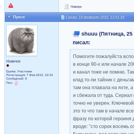
Наверх
Пупся
Среда, 10 февраля 2010, 13:41:19
shuuu (Пятница, 25 
писал:
Помогите пожалуйста вспо
Новичок
в конце 90-х или начале 20
и канал тоже не помню. Та
Группа: Участники
Регистрация: 7 Фев 2010, 10:24
Сообщений: 8
клад то-ли тайник с деньг
Пол:
там она плавала на яхте, а
и сбежала от туда. Сериал
точно не уверен. Ключевой
это то что там в начале вс
фразу по которой героиня д
вроде: "сто сорок восемь от 