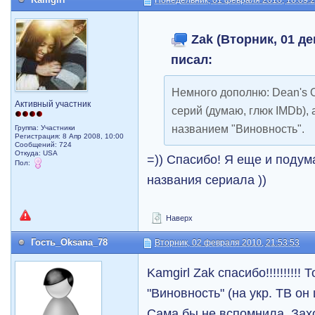
Понедельник, 01 февраля 2010, 16:09:
Zak (Вторник, 01 де
писал:
Немного дополню: Dean's Of
Активный участник
серий (думаю, глюк IMDb),
названием "Виновность".
Группа: Участники
Регистрация: 8 Апр 2008, 10:00
Сообщений: 724
Откуда: USA
=)) Спасибо! Я еще и подум
Пол:
названия сериала ))
Наверх
Гость_Oksana_78
Вторник, 02 февраля 2010, 21:53:53
Kamgirl Zak спасибо!!!!!!!!!!
"Виновность" (на укр. ТВ он 
Сама бы не вспомнила. Захо