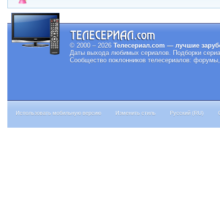
© 2000 – 2026
Телесериал.com — лучшие заруб
Даты выхода любимых сериалов.
Подборки сериа
Сообщество поклонников телесериалов: форумы, 
Использовать мобильную версию
Изменить стиль
Русский (RU)