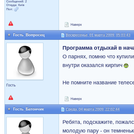
Сообщений: 2
Откуда: Київ
Пол:
Наверх
Гость_Вопросец
Воскресенье, 01 марта 2009, 05:03:43
Программа отдыхай в нач
О парнях, помню что купил
внутри оказался кирпич
Не помните название телес
Гость
Наверх
Гость_Батончик
Среда, 04 марта 2009, 22:02:44
Ребята, подскажите, пожал
молодую пару - он темненьк