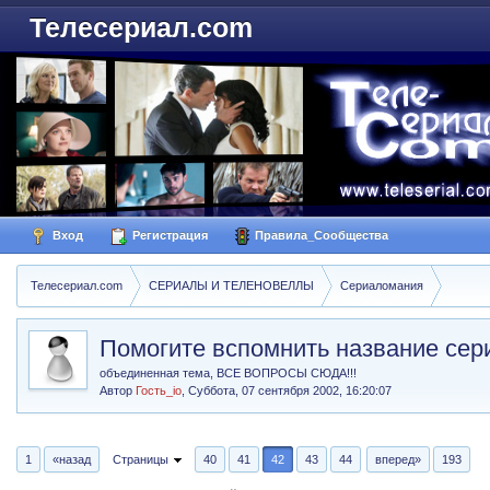
Телесериал.com
Вход
Регистрация
Правила_Сообщества
Телесериал.com
СЕРИАЛЫ И ТЕЛЕНОВЕЛЛЫ
Сериаломания
Помогите вспомнить название сер
объединенная тема, ВСЕ ВОПРОСЫ СЮДА!!!
Автор
Гость_io
,
Суббота, 07 сентября 2002, 16:20:07
1
«назад
Страницы
40
41
42
43
44
вперед»
193