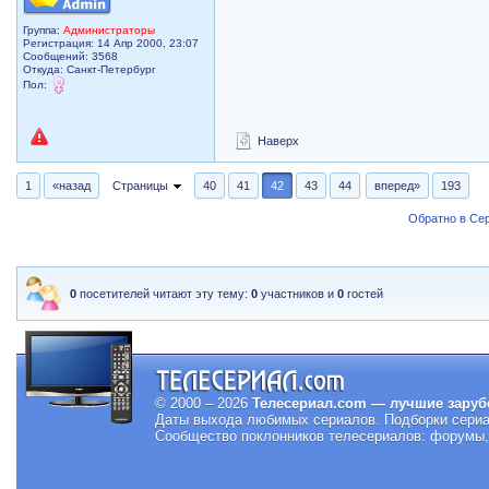
Группа:
Администраторы
Регистрация: 14 Апр 2000, 23:07
Сообщений: 3568
Откуда: Санкт-Петербург
Пол:
Наверх
1
«назад
Страницы
40
41
42
43
44
вперед»
193
Обратно в Се
0
посетителей читают эту тему:
0
участников и
0
гостей
© 2000 – 2026
Телесериал.com — лучшие заруб
Даты выхода любимых сериалов.
Подборки сериа
Сообщество поклонников телесериалов: форумы, 