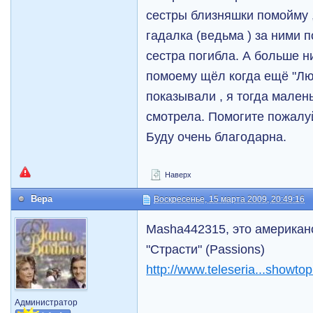
сестры близняшки помойму ,
гадалка (ведьма ) за ними 
сестра погибла. А больше н
помоему щёл когда ещё "Лю
показывали , я тогда мален
смотрела. Помогите пожалу
Буду очень благодарна.
Наверх
Вера
Воскресенье, 15 марта 2009, 20:49:16
Masha442315, это американ
"Страсти" (Passions)
http://www.teleseria...showto
Администратор