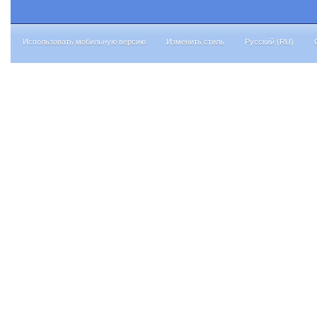
Использовать мобильную версию
Изменить стиль
Русский (RU)