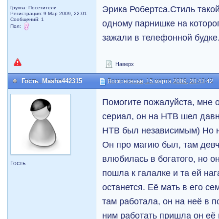
Эрика Робертса.Стиль тако
Группа: Посетители
Регистрация: 9 Мар 2009, 22:01
Сообщений: 1
одному парнишке на которо
Пол:
зажали в телефонной будке
Наверх
Гость_Masha442315
Воскресенье, 15 марта 2009, 20:43:42
Помогите пожалуйста, мне 
сериал, он на НТВ шел давн
НТВ был независимым) Но не
Он про магию был, там девч
влюбилась в богатого, но о
Гость
пошла к галалке и та ей наг
останется. Её мать в его се
там работала, он на неё в 
ним работать пришла он её