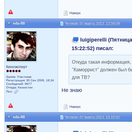
Наверх
eda-88
Четверг, 07 марта 2013, 13:58:04
luigiperelli (Пятниц
15:22:52) писал:
Откуда такая информация,
Киноэксперт
"Каморрист" должен был б
для ТВ?
Группа: Участники
Регистрация: 30 Сен 2006, 18:34
Сообщений: 9677
Откуда: Казахстан
Не знаю
Пол:
Наверх
eda-88
Четверг, 07 марта 2013, 14:10:02