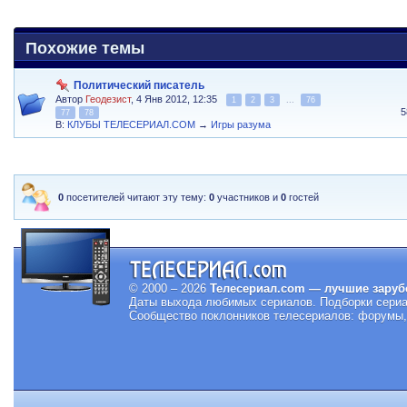
Похожие темы
Политический писатель
Автор
Геодезист
, 4 Янв 2012, 12:35
1
2
3
...
76
5
77
78
В:
КЛУБЫ ТЕЛЕСЕРИАЛ.COM
→
Игры разума
0
посетителей читают эту тему:
0
участников и
0
гостей
© 2000 – 2026
Телесериал.com — лучшие заруб
Даты выхода любимых сериалов.
Подборки сериа
Сообщество поклонников телесериалов: форумы, 