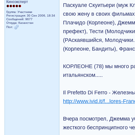
Киноэксперт
Паскуале Скуитьери (муж К
Группа: Участники
свою жену в своих фильмах 
Регистрация: 30 Сен 2006, 18:34
Сообщений: 9677
Плачидо (Корлеоне), Джемм
Откуда: Казахстан
Пол:
префект), Тести (Молодчики
(РАскаявшийся, Молодчики.
(Корлеоне, Бандиты), Франс
КОРЛЕОНЕ (78) мы много ра
итальянском.....
Il Prefetto Di Ferro - Желез
http://www.ivid.it/f...lores-Fra
Вчера посмотрел, Джемма у
жесткого беспринципного чел