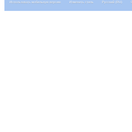
Использовать мобильную версию
Изменить стиль
Русский (RU)