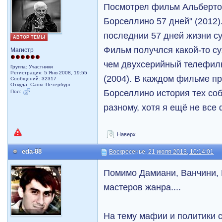
Посмотрел фильм Альберто
Борселлино 57 дней" (2012
последнии 57 дней жизни с
АВТОР ТЕМЫ
Фильм получлся какой-то су
Магистр
чем двухсерийный телефил
Группа: Участники
Регистрация: 5 Янв 2008, 19:55
(2004). В каждом фильме п
Сообщений: 32317
Откуда: Санкт-Петербург
Борселлино история тех соб
Пол:
разному, хотя я ещё не все
Наверх
eda-88
Воскресенье, 21 июля 2013, 10:14:01
Помимо Дамиани, Ванчини, Р
мастеров жанра....
На тему мафии и политики 