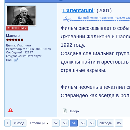
"
L'attentatuni
" (2001)
Фильм рассказывает о собы
АВТОР ТЕМЫ
Джованни Фальконе и Паол
Магистр
1992 году.
Группа: Участники
Регистрация: 5 Янв 2008, 19:55
Создана специальная групп
Сообщений: 32317
Откуда: Санкт-Петербург
Пол:
должны найти и арестовать 
страшные взрывы.
Фильм неочень впечатлил с
Сперандео как всегда в ро
Наверх
1
«назад
Страницы
52
53
54
55
56
вперед»
85