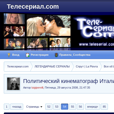
Телесериал.com
Вход
Регистрация
Правила_Сообщества
Телесериал.com
ЛЕГЕНДАРНЫЕ СЕРИАЛЫ
Спрут | La Piovra
Все об
Политический кинематограф Итал
Автор
luigiperelli
,
Пятница, 29 августа 2008, 21:47:35
1
«назад
Страницы
52
53
54
55
56
вперед»
85