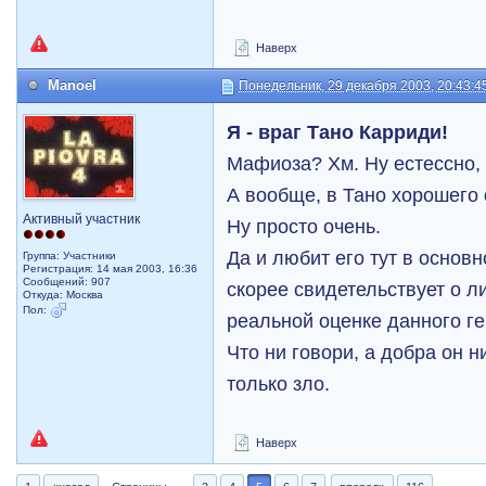
Наверх
Manoel
Понедельник, 29 декабря 2003, 20:43:4
Я - враг Тано Карриди!
Мафиоза? Хм. Ну естессно,
А вообще, в Тано хорошего 
Активный участник
Ну просто очень.
Да и любит его тут в основ
Группа: Участники
Регистрация: 14 мая 2003, 16:36
Сообщений: 907
скорее свидетельствует о л
Откуда: Москва
Пол:
реальной оценке данного ге
Что ни говори, а добра он н
только зло.
Наверх