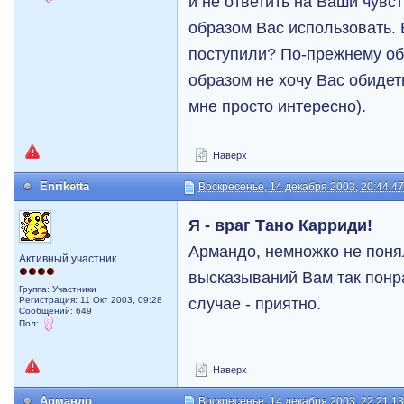
и не ответить на Ваши чувс
образом Вас использовать. 
поступили? По-прежнему об
образом не хочу Вас обидет
мне просто интересно).
Наверх
Enriketta
Воскресенье, 14 декабря 2003, 20:44:4
Я - враг Тано Карриди!
Армандо, немножко не понял
Активный участник
высказываний Вам так понр
Группа: Участники
случае - приятно.
Регистрация: 11 Окт 2003, 09:28
Сообщений: 649
Пол:
Наверх
Армандо
Воскресенье, 14 декабря 2003, 22:21:1