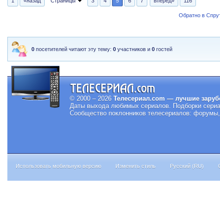
1
«назад
Страницы
3
4
5
6
7
вперед»
116
Обратно в Спрут
0
посетителей читают эту тему:
0
участников и
0
гостей
© 2000 – 2026
Телесериал.com — лучшие заруб
Даты выхода любимых сериалов.
Подборки сериа
Сообщество поклонников телесериалов: форумы, 
Использовать мобильную версию
Изменить стиль
Русский (RU)