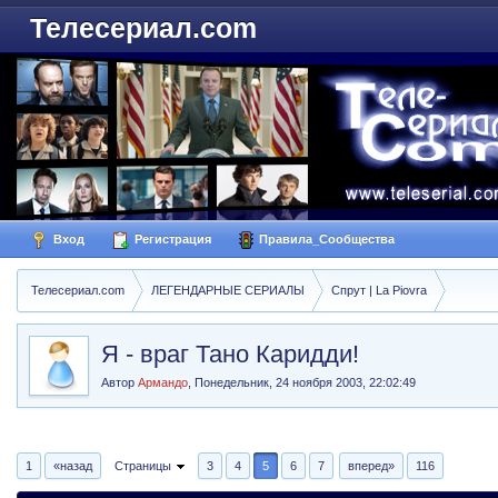
Телесериал.com
Вход
Регистрация
Правила_Сообщества
Телесериал.com
ЛЕГЕНДАРНЫЕ СЕРИАЛЫ
Спрут | La Piovra
Я - враг Тано Каридди!
Автор
Армандо
,
Понедельник, 24 ноября 2003, 22:02:49
1
«назад
Страницы
3
4
5
6
7
вперед»
116