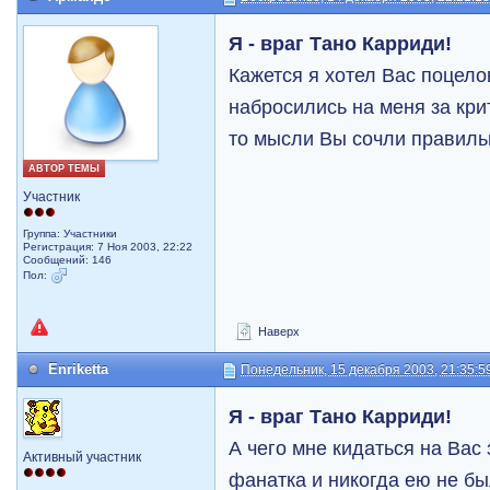
Я - враг Тано Карриди!
Кажется я хотел Вас поцелов
набросились на меня за кри
то мысли Вы сочли правил
АВТОР ТЕМЫ
Участник
Группа: Участники
Регистрация: 7 Ноя 2003, 22:22
Сообщений: 146
Пол:
Наверх
Enriketta
Понедельник, 15 декабря 2003, 21:35:5
Я - враг Тано Карриди!
А чего мне кидаться на Вас 
Активный участник
фанатка и никогда ею не бы