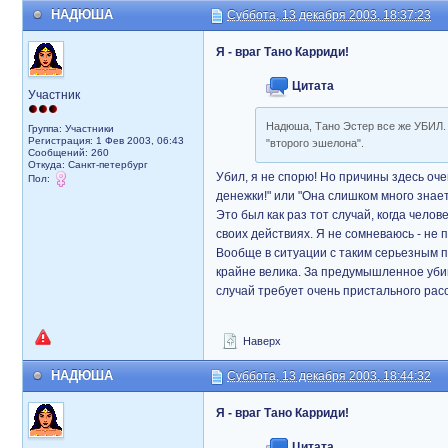
НАДЮША
Суббота, 13 декабря 2003, 18:37:23
Я - враг Тано Карриди!
Цитата
Участник
Надюша, Тано Эстер все же УБИЛ. 
Группа: Участники
Регистрация: 1 Фев 2003, 06:43
"второго эшелона".
Сообщений: 260
Откуда: Санкт-петербург
Убил, я не спорю! Но причины здесь оче
Пол:
денежки!" или "Она слишком много знает
Это был как раз тот случай, когда чело
своих действиях. Я не сомневаюсь - не п
Вообще в ситуации с таким серьезным п
крайне велика. За предумышленное уби
случай требует очень пристального расс
Наверх
НАДЮША
Суббота, 13 декабря 2003, 18:44:32
Я - враг Тано Карриди!
Цитата