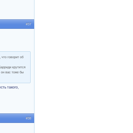
#37
 что говорит об
Карриди крутится
 он вас тоже бы
сть такого,
#38