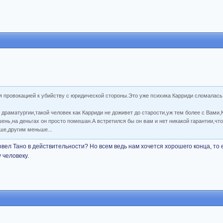
я провокацией к убийству с юридической стороны.Это уже психика Карриди сломалась,
драматургии,такой человек как Карриди не доживет до старости,уж тем более с Вами,
ень,на деньгах он просто помешан.А встретился бы он вам и нет никакой гарантии,что
ше,другим меньше...
овел Тано в действительности? Но всем ведь нам хочется хорошего конца, то е
 человеку.