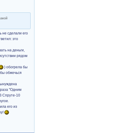
какой
ь не сделали его
тветил: это
вать на деньги,
рисутствии рядом
) обогрела бы
я бы обжечься
ынуждена
 фраза "Одним
 В Спруте-10
угое.
ила его из
ку!