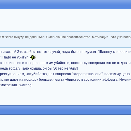
От этого никуда не денешься. Смягчающие обстоятельства, мотивация - это уже вопро
нь важны! Это же был не тот случай, когда бы он подумал: "Шлепну-ка я ее и п
! Надо ее убить!".
век не виновен в совершенном им убийстве, поскольку совершил его не отдавая
оедь тогда у Тано крыша, он бы Эстер не убил!
реступлением, как убийство, нет вопросов "второго эшелона", поскольку цен
йство дают на порядок больше, чем за убийство в состоянии аффекта. Имен
мотрения. :warring: