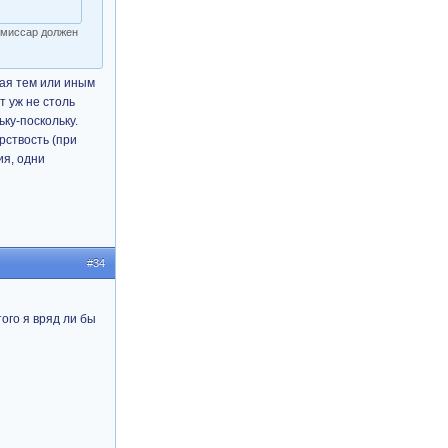
комиссар должен
ная тем или иным
т уж не столь
ку-поскольку.
рствость (при
ия, одни
#34
ого я вряд ли бы