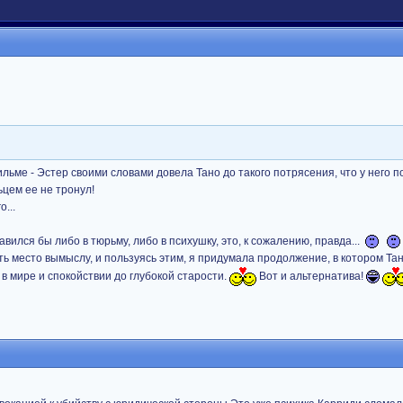
ильме - Эстер своими словами довела Тано до такого потрясения, что у него 
ьцем ее не тронул!
...
авился бы либо в тюрьму, либо в психушку, это, к сожалению, правда...
сть место вымыслу, и пользуясь этим, я придумала продолжение, в котором Та
 в мире и спокойствии до глубокой старости.
Вот и альтернатива!