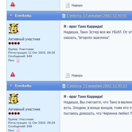
Наверх
Enriketta
Суббота, 13 декабря 2003, 12:41:41
Я - враг Тано Карриди!
Надюша, Тано Эстер все же УБИЛ. От эт
сказать, "второго эшелона".
Активный участник
Группа: Участники
Регистрация: 11 Окт 2003, 09:28
Сообщений: 649
Пол:
Наверх
Enriketta
Суббота, 13 декабря 2003, 12:45:13
Я - враг Тано Карриди!
Надюша, Вы считаете, что Тано в мален
есть. Злодею, в конце концов, тоже кто
Активный участник
пытаюсь доказать, что Чиринна любил Тит
Группа: Участники
Регистрация: 11 Окт 2003, 09:28
Сообщений: 649
Пол: