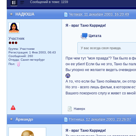
Сообщений в теме: 1159
НАДЮША
Четверг, 11 декабря 2003, 16:20:49
Я - враг Тано Карриди!
Цитата
Участник
У вас всегда своя правда.
Группа: Участники
Регистрация: 1 Фев 2003, 06:43
Сообщений: 260
При чем тут "моя правда"? Так было в ф
Откуда: Санкт-петербург
он ее убил! Если бы не это, Тано бы пал
Пол:
Вы упорно не желаете видеть очевидного
А то, что если бы Тано поймали, он отпр
Но это - всего лишь фильм, в котором е
Вашего покорного слугу и живет со мной
Наверх
Армандо
Пятница, 12 декабря 2003, 23:26:07
Я - враг Тано Карриди!