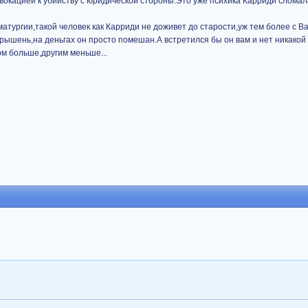
овокацией к убийству с юридической стороны.Это уже психика Карриди сломала
тургии,такой человек как Карриди не доживет до старости,уж тем более с В
арышень,на деньгах он просто помешан.А встретился бы он вам и нет никакой 
м больше,другим меньше...