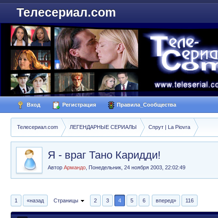
Телесериал.com
Вход
Регистрация
Правила_Сообщества
Телесериал.com
ЛЕГЕНДАРНЫЕ СЕРИАЛЫ
Спрут | La Piovra
Я - враг Тано Каридди!
Автор
Армандо
,
Понедельник, 24 ноября 2003, 22:02:49
1
«назад
Страницы
2
3
4
5
6
вперед»
116