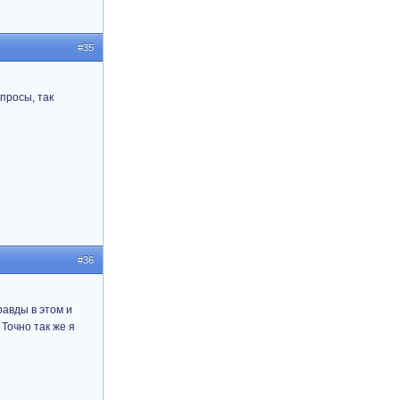
#35
просы, так
#36
равды в этом и
Точно так же я