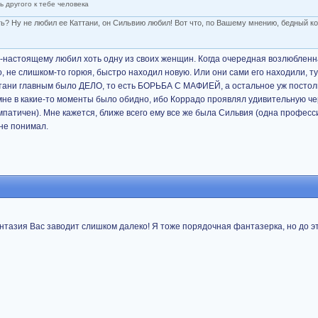
ь другого к тебе человека
ть? Ну не любил ее Каттани, он Сильвию любил! Вот что, по Вашему мнению, бедный 
о-настоящему любил хоть одну из своих женщин. Когда очередная возлюблен
, не слишком-то горюя, быстро находил новую. Или они сами его находили, ту
аттани главным было ДЕЛО, то есть БОРЬБА С МАФИЕЙ, а остальное уж постоль
 мне в какие-то моменты было обидно, ибо Коррадо проявлял удивительную че
мпатичен). Мне кажется, ближе всего ему все же была Сильвия (одна професс
 не понимал.
азия Вас заводит слишком далеко! Я тоже порядочная фантазерка, но до эт