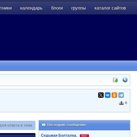
тники
календарь
блоги
группы
каталог сайтов
тники
календарь
блоги
группы
каталог сайтов
0
Последние сообщения
для ответа в теме
Седьмая Болталка.
6047