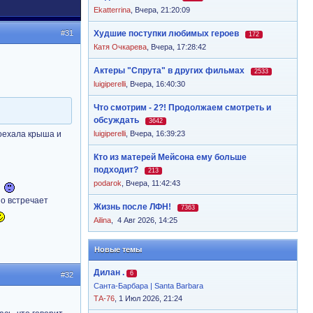
Ekatterrina
,
Вчера, 21:20:09
#31
Худшие поступки любимых героев
172
Катя Очкарева
,
Вчера, 17:28:42
Актеры "Спрута" в других фильмах
2533
luigiperelli
,
Вчера, 16:40:30
Что смотрим - 2?! Продолжаем смотреть и
обсуждать
3642
поехала крыша и
luigiperelli
,
Вчера, 16:39:23
Кто из матерей Мейсона ему больше
подходит?
213
podarok
,
Вчера, 11:42:43
но встречает
Жизнь после ЛФН!
7363
Ailina
,
4 Авг 2026, 14:25
Новые темы
Дилан .
6
#32
Санта-Барбара | Santa Barbara
ТА-76
, 1 Июл 2026, 21:24