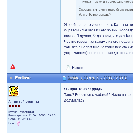
Нельзя так уж игнорировать любов
Хорошо, а что ему надо было дела
был с Эстер делать?
Я вообще-то не уверена, что Каттани п
образом исчезала из его жизни, Коррадо
важно. Я думаю, беда в том, что для К
Честно говоря, за каждую из его подруг
том, что в целом мне Каттани весьма си
устремления), но и ее он так до конца и
Наверх
Enriketta
Суббота, 13 декабря 2003, 12:39:31
Я - враг Тано Карриди!
Тано? Бороться с мафией? Надюша, фант
додумалась.
Активный участник
Группа: Участники
Регистрация: 11 Окт 2003, 09:28
Сообщений: 649
Пол: