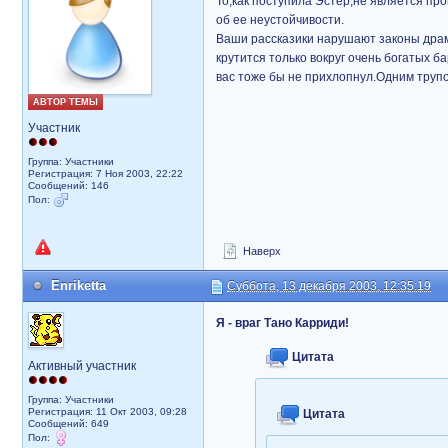
То,как поступила Эстер,не является пр
об ее неустойчивости.
Ваши рассказики нарушают законы драма
крутится только вокруг очень богатых б
вас тоже бы не прихлопнул.Одним трупо
АВТОР ТЕМЫ
Участник
Группа: Участники
Регистрация: 7 Ноя 2003, 22:22
Сообщений: 146
Пол:
Наверх
Enriketta
Суббота, 13 декабря 2003, 12:35:19
Я - враг Тано Карриди!
Цитата
Активный участник
Группа: Участники
Регистрация: 11 Окт 2003, 09:28
Цитата
Сообщений: 649
Пол: