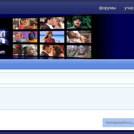
форумы
учас
форумы
учас
Авторизуйтесь 