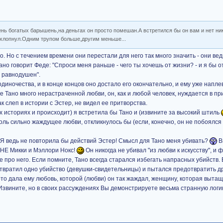
ень богатых барышень,на деньгах он просто помешан.А встретился бы он вам и нет ни
рихлопнул.Одним трупом больше,другим меньше...
. Но с течением времени они перестали для него так много значить - они вед
ано говорит Феде: "Спроси меня раньше - чего ты хочешь от жизни? - и я бы о
у равнодушен".
одиночества, и в конце концов оно достало его окончательно, и ему уже напле
це Тано много нерастраченной любви, он, как и любой человек, нуждается в п
к слеп в истории с Эстер, не видел ее притворства.
их историях и происходит) я встретила бы Тано и (извините за высокий штиль
столь сильно жаждущее любви, откликнулось бы (если, конечно, он не побоялс
 Я ведь не повторила бы действий Эстер! Смысл для Тано меня убивать?
В
 НЕ Микки и Мэллори Нокс!
Он никогда не убивал "из любви к искусству", и
е про него. Если помните, Тано всегда старался избегать напрасных убийств.
дотвратил одно убийство (девушки-свидетельницы) и пытался предотвратить др
то дала ему любовь, которой (любви) он так жаждал, женщину, которая вытащ
звините, но в своих рассуждениях Вы демонстрируете весьма странную логи