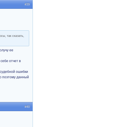
#39
сы, так сказать,
олучу ее
 себе отчет в
а судебной ошибки
но поэтому данный
#40