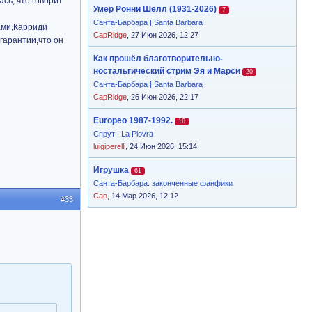
сь, что говорит
Умер Ронни Шелл (1931-2026)
7
Санта-Барбара | Santa Barbara
ами,Карриди
CapRidge
, 27 Июн 2026, 12:27
гарантии,что он
Как прошёл благотворительно-
ностальгический стрим Эя и Марси
20
Санта-Барбара | Santa Barbara
CapRidge
, 26 Июн 2026, 22:17
Europeo 1987-1992.
16
Спрут | La Piovra
luigiperelli
, 24 Июн 2026, 15:14
Игрушка
61
Санта-Барбара: законченные фанфики
Cap
, 14 Мар 2026, 12:12
#33