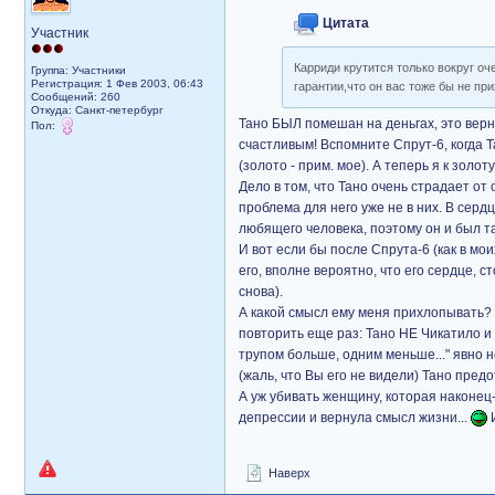
Цитата
Участник
Карриди крутится только вокруг оч
Группа: Участники
Регистрация: 1 Фев 2003, 06:43
гарантии,что он вас тоже бы не п
Сообщений: 260
Откуда: Санкт-петербург
Тано БЫЛ помешан на деньгах, это верно
Пол:
счастливым! Вспомните Спрут-6, когда Т
(золото - прим. мое). А теперь я к золот
Дело в том, что Тано очень страдает от 
проблема для него уже не в них. В серд
любящего человека, поэтому он и был та
И вот если бы после Спрута-6 (как в мо
его, вполне вероятно, что его сердце, 
снова).
А какой смысл ему меня прихлопывать?
повторить еще раз: Тано НЕ Чикатило и
трупом больше, одним меньше..." явно н
(жаль, что Вы его не видели) Тано пре
А уж убивать женщину, которая наконец-
депрессии и вернула смысл жизни...
И
Наверх