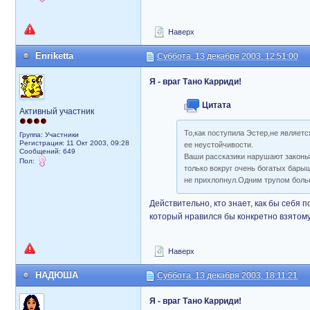
Наверх
Enriketta
Суббота, 13 декабря 2003, 12:51:00
Я - враг Тано Карриди!
Цитата
Активный участник
То,как поступила Эстер,не являетс
Группа: Участники
Регистрация: 11 Окт 2003, 09:28
ее неустойчивости.
Сообщений: 649
Ваши рассказики нарушают законы 
Пол:
только вокруг очень богатых барыш
не прихлопнул.Одним трупом боль
Действительно, кто знает, как бы себя п
который нравился бы конкретно взятому
Наверх
НАДЮША
Суббота, 13 декабря 2003, 18:11:21
Я - враг Тано Карриди!