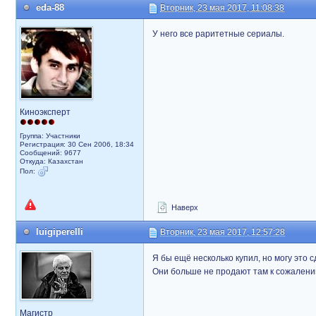
eda-88
Вторник, 23 мая 2017, 11:08:38
У него все раритетные сериалы.
Киноэксперт
Группа: Участники
Регистрация: 30 Сен 2006, 18:34
Сообщений: 9677
Откуда: Казахстан
Пол:
Наверх
luigiperelli
Вторник, 23 мая 2017, 12:57:28
Я бы ещё несколько купил, но могу это сд
Они больше не продают там к сожалению,
Магистр