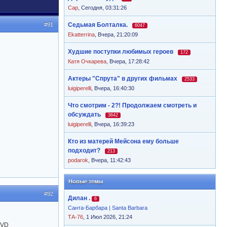
Cap
,
Сегодня, 03:31:26
#91
Седьмая Болталка.
6047
Ekatterrina
,
Вчера, 21:20:09
Худшие поступки любимых героев
172
Катя Очкарева
,
Вчера, 17:28:42
Актеры "Спрута" в других фильмах
2533
luigiperelli
,
Вчера, 16:40:30
Что смотрим - 2?! Продолжаем смотреть и
обсуждать
3642
luigiperelli
,
Вчера, 16:39:23
Кто из матерей Мейсона ему больше
подходит?
213
podarok
,
Вчера, 11:42:43
Новые темы
#92
Дилан .
6
Санта-Барбара | Santa Barbara
ТА-76
, 1 Июл 2026, 21:24
DVD