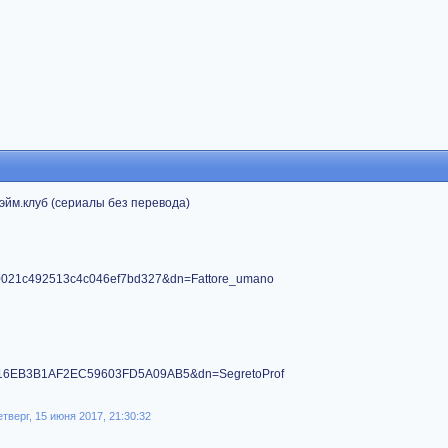
эйм.клуб (сериалы без перевода)
9020021c492513c4c046ef7bd327&dn=Fattore_umano
F90D16EB3B1AF2EC59603FD5A09AB5&dn=SegretoProf
тверг, 15 июня 2017, 21:30:32