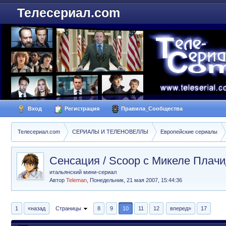
Телесериал.com
Вход
Регистрация
Правила_Сообщества
Телесериал.com
СЕРИАЛЫ И ТЕЛЕНОВЕЛЛЫ
Европейские сериалы
Сенсация / Scoop с Микеле Плач
итальянский мини-сериал
Автор
Teleman
,
Понедельник, 21 мая 2007, 15:44:36
1
«назад
Страницы
8
9
10
11
12
вперед»
17