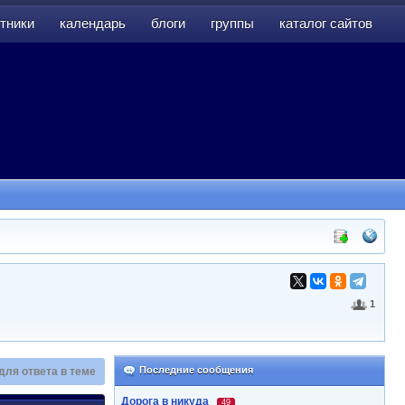
тники
календарь
блоги
группы
каталог сайтов
тники
календарь
блоги
группы
каталог сайтов
1
Последние сообщения
для ответа в теме
Дорога в никуда
49