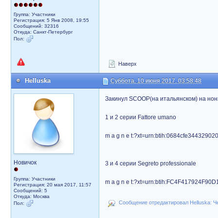
Группа: Участники
Регистрация: 5 Янв 2008, 19:55
Сообщений: 32316
Откуда: Санкт-Петербург
Пол:
Наверх
Helluska
Суббота, 10 июня 2017, 03:58:48
Закинул SCOOP(на итальянском) на нон
1 и 2 серии Fattore umano
m a g n e t:?xt=urn:btih:0684cfe34432
Новичок
3 и 4 серии Segreto professionale
Группа: Участники
m a g n e t:?xt=urn:btih:FC4F417924
Регистрация: 20 мая 2017, 11:57
Сообщений: 5
Откуда: Москва
Сообщение отредактировал Helluska: Че
Пол: