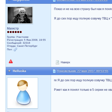
Показ и не на всю страну был как я поня
Я до сих пор ищу полную озвучку ТВЦ к "
Магистр
Группа: Участники
Регистрация: 5 Янв 2008, 19:55
Сообщений: 32316
Откуда: Санкт-Петербург
Пол:
Наверх
Helluska
Понедельник, 22 мая 2017, 00:53:55
re Я до сих пор ищу полную озвучку ТВЦ 
Рэкет как я понял только в 5 серии не х