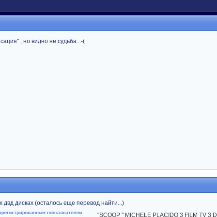
ация" , но видно не судьба...-(
х двд дисках (осталось еще перевод найти...)
"SCOOP " MICHELE PLACIDO 3 FILM TV 3 