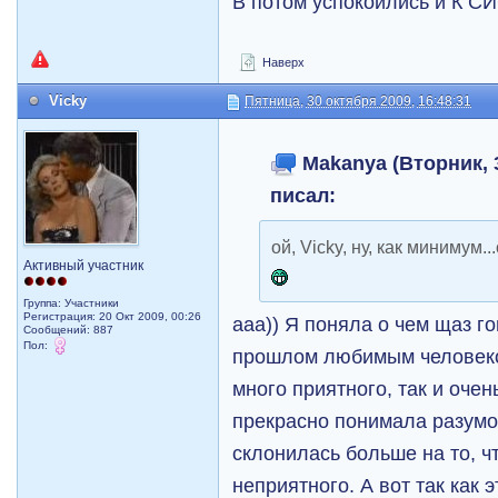
В потом успокоились и К 
Наверх
Vicky
Пятница, 30 октября 2009, 16:48:31
Makanya (Вторник, 3
писал:
ой, Vicky, ну, как минимум
Активный участник
Группа: Участники
Регистрация: 20 Окт 2009, 00:26
ааа)) Я поняла о чем щаз г
Сообщений: 887
Пол:
прошлом любимым человеком
много приятного, так и оче
прекрасно понимала разумом
склонилась больше на то, ч
неприятного. А вот так как 