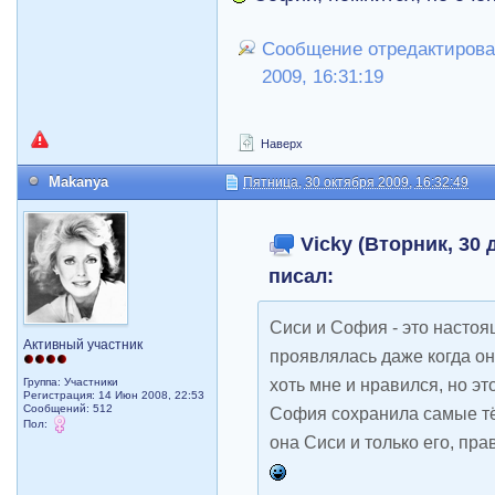
Сообщение отредактировал
2009, 16:31:19
Наверх
Makanya
Пятница, 30 октября 2009, 16:32:49
Vicky (Вторник, 30 д
писал:
Сиси и София - это настоя
Активный участник
проявлялась даже когда они
хоть мне и нравился, но э
Группа: Участники
Регистрация: 14 Июн 2008, 22:53
Сообщений: 512
София сохранила самые тё
Пол:
она Сиси и только его, пр