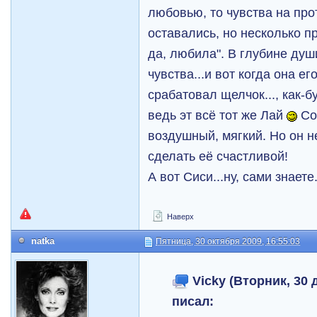
любовью, то чувства на пр
оставались, но несколько п
да, любила". В глубине душ
чувства...и вот когда она ег
срабатовал щелчок..., как-б
ведь эт всё тот же Лай
Сог
воздушный, мягкий. Но он н
сделать её счастливой!
А вот Сиси...ну, сами знаете.
Наверх
natka
Пятница, 30 октября 2009, 16:55:03
Vicky (Вторник, 30 д
писал: