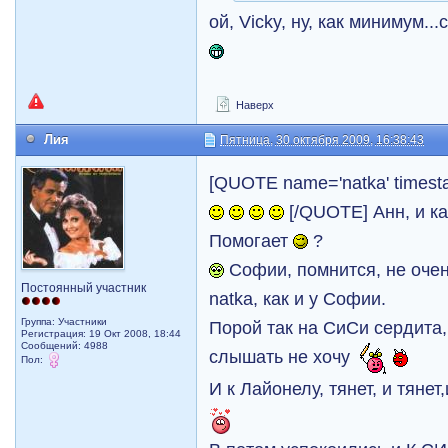
ой, Vicky, ну, как минимум.
Наверх
Лия
Пятница, 30 октября 2009, 16:38:43
[QUOTE name='natka' timest
[/QUOTE] Анн, и ка
Помогает
?
Софии, помнится, не оче
Постоянный участник
natka, как и у Софии.
Группа: Участники
Порой так на СиСи сердита,
Регистрация: 19 Окт 2008, 18:44
Сообщений: 4988
слышать не хочу
Пол:
И к Лайонелу, тянет, и тянет