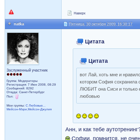
Наверх
natka
Пятница, 30 октября 2009, 16:30:17
Цитата
Цитата
Заслуженный участник
вот Лай, хоть мне и нравил
Группа: Модераторы
котором София сохранила с
Регистрация: 7 Июн 2008, 08:29
Сообщений: 8292
ЛЮБИТ она Сиси и только е
Откуда: Санкт-Петербург
любовью
Пол:
Мои группы:
С Любовью...
Мейсон-Мэри,Мейсон-Джулия
Анн, и как тебе аутотренин
Софии, помнится, не оче