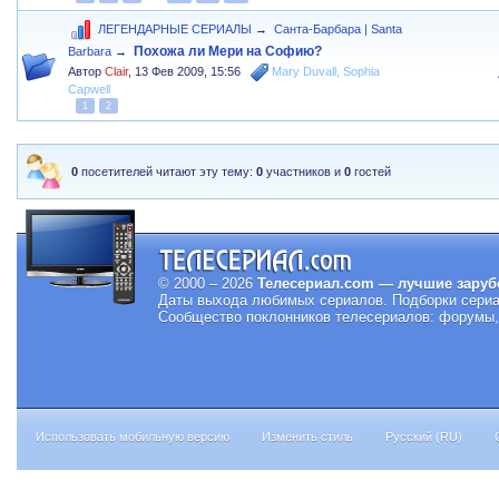
ЛЕГЕНДАРНЫЕ СЕРИАЛЫ
→
Санта-Барбара | Santa
Похожа ли Мери на Софию?
Barbara
→
Автор
Clair
,
13 Фев 2009, 15:56
Mary Duvall
,
Sophia
Capwell
1
2
0
посетителей читают эту тему:
0
участников и
0
гостей
© 2000 – 2026
Телесериал.com — лучшие заруб
Даты выхода любимых сериалов.
Подборки сериа
Сообщество поклонников телесериалов: форумы, 
Использовать мобильную версию
Изменить стиль
Русский (RU)