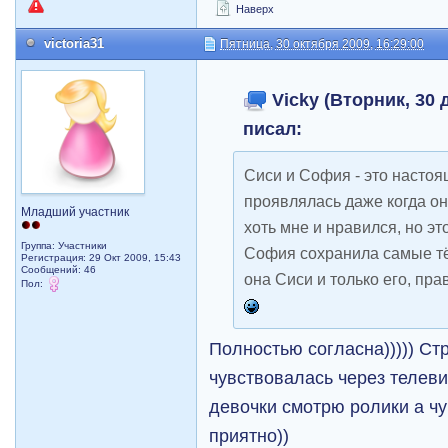
Наверх
victoria31
Пятница, 30 октября 2009, 16:29:00
Vicky (Вторник, 30 д
писал:
Сиси и София - это настоя
проявлялась даже когда они
Младший участник
хоть мне и нравился, но э
Группа: Участники
София сохранила самые тё
Регистрация: 29 Окт 2009, 15:43
Сообщений: 46
она Сиси и только его, пр
Пол:
Полностью согласна))))) Ст
чувствовалась через телеви
девочки смотрю ролики а чув
приятно))