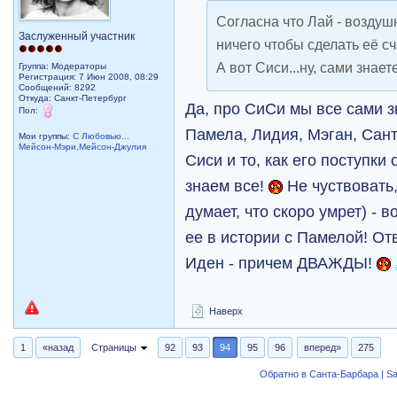
Согласна что Лай - воздуш
Заслуженный участник
ничего чтобы сделать её с
А вот Сиси...ну, сами знаете
Группа: Модераторы
Регистрация: 7 Июн 2008, 08:29
Сообщений: 8292
Откуда: Санкт-Петербург
Да, про СиСи мы все сами 
Пол:
Памела, Лидия, Мэган, Санта
Мои группы:
С Любовью...
Мейсон-Мэри,Мейсон-Джулия
Сиси и то, как его поступк
знаем все!
Не чуствовать
думает, что скоро умрет) - 
ее в истории с Памелой! От
Иден - причем ДВАЖДЫ!
Наверх
1
«назад
Страницы
92
93
94
95
96
вперед»
275
Обратно в Санта-Барбара | Sa