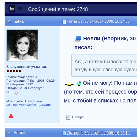
Сообщений в теме: 2748
natka
Пятница, 30 октября 2009, 16:14:50
Нелли (Вторник, 30 
писал:
Ага, а потом выползает "с
Заслуженный участник
воздушную, слоеную було
Группа: Модераторы
Регистрация: 7 Июн 2008, 08:29
Ой не могу! По нам п
Сообщений: 8292
Откуда: Санкт-Петербург
(по тем, кто сей процесс о
Пол:
мы с тобой в списках на п
Мои группы:
С Любовью...
Мейсон-Мэри,Мейсон-Джулия
Наверх
Нелли
Пятница, 30 октября 2009, 16:15:14