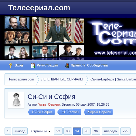
Телесериал.com
Вход
Регистрация
Правила_Сообщества
Телесериал.com
ЛЕГЕНДАРНЫЕ СЕРИАЛЫ
Санта-Барбара | Santa Barba
Си-Си и София
Автор
Гость_Сержио
,
Вторник, 08 мая 2007, 18:26:33
СиСи-София
CC Capwell
Sophia Capwell
1
«назад
Страницы
92
93
94
95
96
вперед»
275