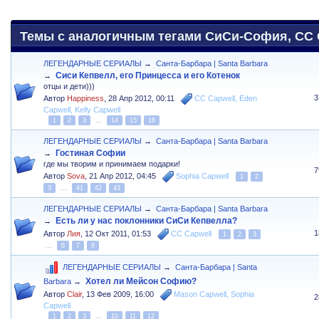
Темы с аналогичным тегами СиСи-София, CC C
ЛЕГЕНДАРНЫЕ СЕРИАЛЫ
→
Санта-Барбара | Santa Barbara
Сиси Кепвелл, его Принцесса и его Котенок
→
отцы и дети)))
3
Автор
Happiness
,
28 Апр 2012, 00:11
CC Capwell
,
Eden
Capwell
,
Kelly Capwell
1
2
3
...
14
15
16
ЛЕГЕНДАРНЫЕ СЕРИАЛЫ
→
Санта-Барбара | Santa Barbara
Гостиная Софии
→
где мы творим и принимаем подарки!
7
Автор
Sova
,
21 Апр 2012, 04:45
Sophia Capwell
1
2
3
...
41
42
43
ЛЕГЕНДАРНЫЕ СЕРИАЛЫ
→
Санта-Барбара | Santa Barbara
Есть ли у нас поклонники СиСи Кепвелла?
→
1
Автор
Лия
,
12 Окт 2011, 01:53
CC Capwell
1
2
3
...
6
7
8
ЛЕГЕНДАРНЫЕ СЕРИАЛЫ
→
Санта-Барбара | Santa
Хотел ли Мейсон Софию?
Barbara
→
Автор
Clair
,
13 Фев 2009, 16:00
Mason Capwell
,
Sophia
2
Capwell
1
2
3
...
10
11
12