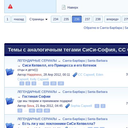
Наверх
1
«назад
Страницы
234
235
236
237
238
вперед»
27
Обратно в Санта-Барбара | Sa
Темы с аналогичным тегами СиСи-София, CC C
ЛЕГЕНДАРНЫЕ СЕРИАЛЫ
→
Санта-Барбара | Santa Barbara
Сиси Кепвелл, его Принцесса и его Котенок
→
отцы и дети)))
3
Автор
Happiness
,
28 Апр 2012, 00:11
CC Capwell
,
Eden
Capwell
,
Kelly Capwell
1
2
3
...
14
15
16
ЛЕГЕНДАРНЫЕ СЕРИАЛЫ
→
Санта-Барбара | Santa Barbara
Гостиная Софии
→
где мы творим и принимаем подарки!
7
Автор
Sova
,
21 Апр 2012, 04:45
Sophia Capwell
1
2
3
...
41
42
43
ЛЕГЕНДАРНЫЕ СЕРИАЛЫ
→
Санта-Барбара | Santa Barbara
Есть ли у нас поклонники СиСи Кепвелла?
→