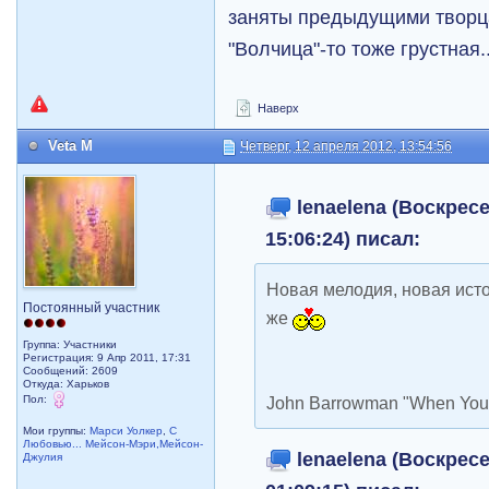
заняты предыдущими твор
"Волчица"-то тоже грустная.
Наверх
Veta M
Четверг, 12 апреля 2012, 13:54:56
lenaelena (Воскресе
15:06:24) писал:
Новая мелодия, новая исто
Постоянный участник
же
Группа: Участники
Регистрация: 9 Апр 2011, 17:31
Сообщений: 2609
Откуда: Харьков
Пол:
John Barrowman "When You 
Мои группы:
Марси Уолкер
,
С
Любовью... Мейсон-Мэри,Мейсон-
lenaelena (Воскресе
Джулия