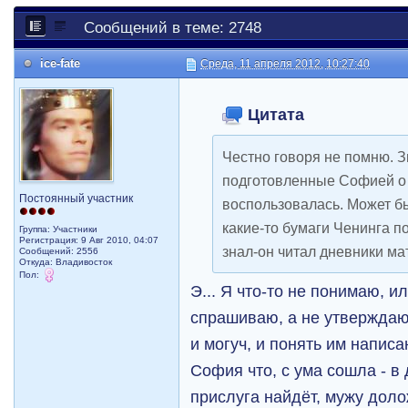
Сообщений в теме: 2748
ice-fate
Среда, 11 апреля 2012, 10:27:40
Цитата
Честно говоря не помню. З
подготовленные Софией о 
Постоянный участник
воспользовалась. Может б
какие-то бумаги Ченинга по 
Группа: Участники
Регистрация: 9 Авг 2010, 04:07
знал-он читал дневники ма
Сообщений: 2556
Откуда: Владивосток
Пол:
Э... Я что-то не понимаю, и
спрашиваю, а не утверждаю,
и могуч, и понять им напис
София что, с ума сошла - в 
прислуга найдёт, мужу долож