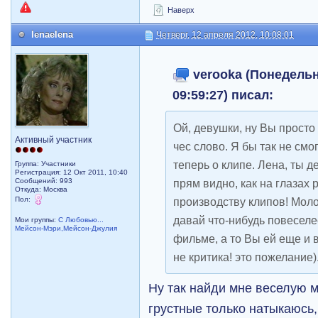
Наверх
lenaelena
Четверг, 12 апреля 2012, 10:08:01
verooka (Понедельни
09:59:27) писал:
Ой, девушки, ну Вы просто м
Активный участник
чес слово. Я бы так не смо
теперь о клипе. Лена, ты 
Группа: Участники
Регистрация: 12 Окт 2011, 10:40
Сообщений: 993
прям видно, как на глазах 
Откуда: Москва
Пол:
производству клипов! Моло
давай что-нибудь повеселе
Мои группы:
С Любовью...
Мейсон-Мэри,Мейсон-Джулия
фильме, а то Вы ей еще и в
не критика! это пожелание)
Ну так найди мне веселую му
грустные только натыкаюсь,