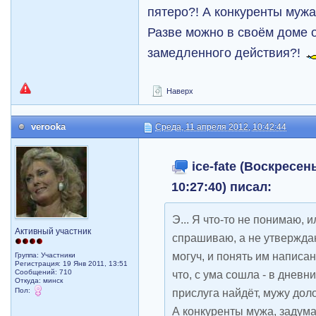
пятеро?! А конкуренты мужа
Разве можно в своём доме 
замедленного действия?!
Наверх
verooka
Среда, 11 апреля 2012, 10:42:44
ice-fate (Воскресень
10:27:40) писал:
Э... Я что-то не понимаю, 
Активный участник
спрашиваю, а не утверждаю
могуч, и понять им напис
Группа: Участники
Регистрация: 19 Янв 2011, 13:51
Сообщений: 710
что, с ума сошла - в дневни
Откуда: минск
Пол:
прислуга найдёт, мужу доло
А конкуренты мужа, задума