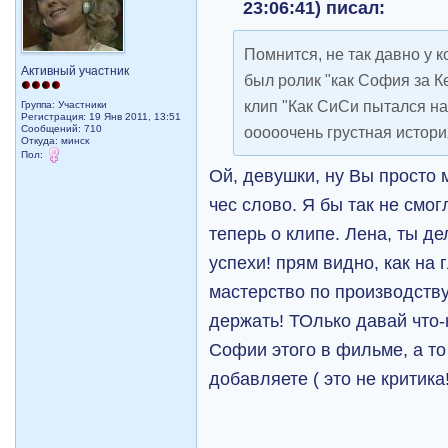
23:06:41) писал:
Помнится, не так давно у 
Активный участник
был ролик "как София за К
клип "Как СиСи пытался н
Группа: Участники
Регистрация: 19 Янв 2011, 13:51
Сообщений: 710
ооооочень грустная история
Откуда: минск
Пол:
Ой, девушки, ну Вы просто ма
чес слово. Я бы так не смог
теперь о клипе. Лена, ты д
успехи! прям видно, как на 
мастерство по производству
держать! ТОлько давай что-
Софии этого в фильме, а то
добавляете ( это не критика