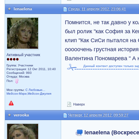
lenaelena
Среда, 11 апреля 2012, 23:06:41
Помнится, не так давно у к
был ролик "как София за Ке
клип "Как СиСи пытался на
ооооочень грустная история.
Активный участник
Валентина Пономарева " А н
Группа: Участники
Регистрация: 12 Окт 2011, 10:40
Сообщений: 993
Откуда: Москва
Пол:
Мои группы:
С Любовью...
Мейсон-Мэри,Мейсон-Джулия
Наверх
verooka
Четверг, 12 апреля 2012, 09:59:27
lenaelena (Воскресе