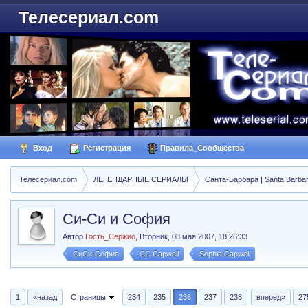
Телесериал.com
Вход
Регистрация
Правила_Сообщества
Телесериал.com
ЛЕГЕНДАРНЫЕ СЕРИАЛЫ
Санта-Барбара | Santa Barba
Си-Си и София
Автор
Гость_Сержио
,
Вторник, 08 мая 2007, 18:26:33
СиСи-София
CC Capwell
Sophia Capwell
1
«назад
Страницы
234
235
236
237
238
вперед»
27