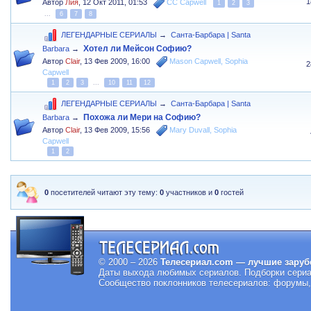
1
Автор
Лия
,
12 Окт 2011, 01:53
CC Capwell
1
2
3
...
6
7
8
ЛЕГЕНДАРНЫЕ СЕРИАЛЫ
→
Санта-Барбара | Santa
Хотел ли Мейсон Софию?
Barbara
→
Автор
Clair
,
13 Фев 2009, 16:00
Mason Capwell
,
Sophia
2
Capwell
1
2
3
...
10
11
12
ЛЕГЕНДАРНЫЕ СЕРИАЛЫ
→
Санта-Барбара | Santa
Похожа ли Мери на Софию?
Barbara
→
Автор
Clair
,
13 Фев 2009, 15:56
Mary Duvall
,
Sophia
Capwell
1
2
0
посетителей читают эту тему:
0
участников и
0
гостей
© 2000 – 2026
Телесериал.com — лучшие заруб
Даты выхода любимых сериалов.
Подборки сериа
Сообщество поклонников телесериалов: форумы, 