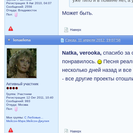
уже типо и в помине нет, а у
Регистрация: 9 Авг 2010, 04:07
Сообщений: 2556
Откуда: Владивосток
Может быть.
Пол:
Наверх
lenaelena
Среда, 11 апреля 2012, 19:07:58
Natka, verooka,
спасибо за 
понравилось.
Песня реал
несколько дней назад и все
- все другие проекты отошл
Активный участник
Группа: Участники
Регистрация: 12 Окт 2011, 10:40
Сообщений: 993
Откуда: Москва
Пол:
Мои группы:
С Любовью...
Мейсон-Мэри,Мейсон-Джулия
Наверх