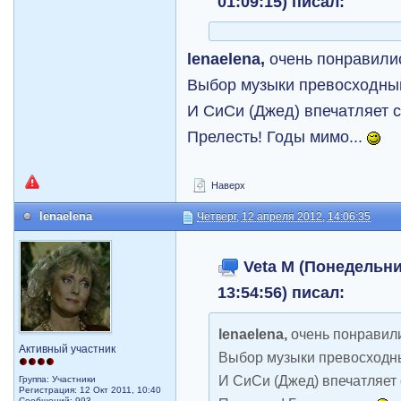
01:09:15) писал:
lenaelena,
очень понравили
Выбор музыки превосходны
И СиСи (Джед) впечатляет 
Прелесть! Годы мимо...
Наверх
lenaelena
Четверг, 12 апреля 2012, 14:06:35
Veta M (Понедельник
13:54:56) писал:
lenaelena,
очень понравил
Активный участник
Выбор музыки превосходн
И СиСи (Джед) впечатляет
Группа: Участники
Регистрация: 12 Окт 2011, 10:40
Сообщений: 993