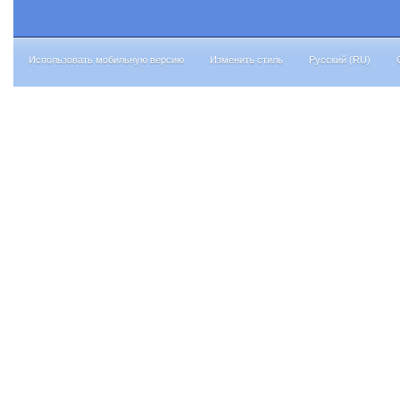
Использовать мобильную версию
Изменить стиль
Русский (RU)