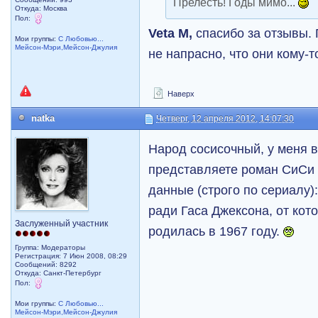
Прелесть! Годы мимо...
Откуда: Москва
Пол:
Veta M,
спасибо за отзывы. 
Мои группы:
С Любовью...
Мейсон-Мэри,Мейсон-Джулия
не напрасно, что они кому-
Наверх
natka
Четверг, 12 апреля 2012, 14:07:30
Народ сосисочный, у меня в
представляете роман СиСи
данные (строго по сериалу)
ради Гаса Джексона, от кот
Заслуженный участник
родилась в 1967 году.
Группа: Модераторы
Регистрация: 7 Июн 2008, 08:29
Сообщений: 8292
Откуда: Санкт-Петербург
Пол:
Мои группы:
С Любовью...
Мейсон-Мэри,Мейсон-Джулия