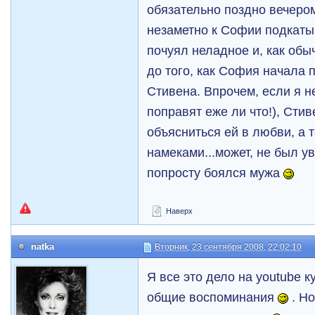
обязательно поздно вечером 
незаметно к Софии подкат
почуял неладное и, как обы
до того, как София начала
Стивена. Впрочем, если я н
поправят еже ли что!), Стив
объясниться ей в любви, а 
намеками...может, не был ув
попросту боялся мужа
Наверх
natka
Вторник, 23 сентября 2008, 22:02:10
Я все это дело на youtube к
общие воспоминания
. Но