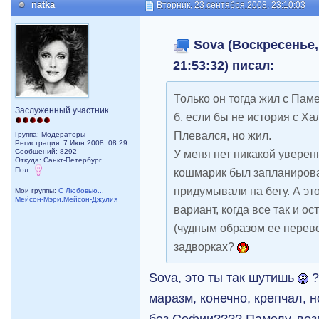
natka
Вторник, 23 сентября 2008, 23:10:03
Sova (Воскресенье, 
21:53:32) писал:
Только он тогда жил с Паме
Заслуженный участник
б, если бы не история с Ха
Плевался, но жил.
Группа: Модераторы
Регистрация: 7 Июн 2008, 08:29
Сообщений: 8292
У меня нет никакой уверенн
Откуда: Санкт-Петербург
Пол:
кошмарик был запланирова
придумывали на бегу. А эт
Мои группы:
С Любовью...
Мейсон-Мэри,Мейсон-Джулия
вариант, когда все так и о
(чудным образом ее перево
задворках?
Sova, это ты так шутишь
?
маразм, конечно, крепчал, 
без Софии???? Памелу, воз