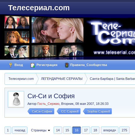
Телесериал.com
Вход
Регистрация
Правила_Сообщества
Телесериал.com
ЛЕГЕНДАРНЫЕ СЕРИАЛЫ
Санта-Барбара | Santa Barba
Си-Си и София
Автор
Гость_Сержио
,
Вторник, 08 мая 2007, 18:26:33
СиСи-София
CC Capwell
Sophia Capwell
1
«назад
Страницы
14
15
16
17
18
вперед»
275