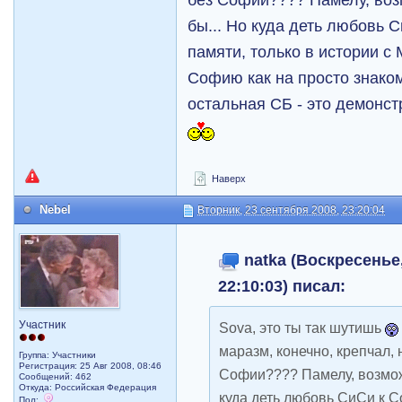
бы... Но куда деть любовь 
памяти, только в истории с
Софию как на просто знаком
остальная СБ - это демонстр
Наверх
Nebel
Вторник, 23 сентября 2008, 23:20:04
natka (Воскресенье,
22:10:03) писал:
Участник
Sova, это ты так шутишь
маразм, конечно, крепчал,
Группа: Участники
Регистрация: 25 Авг 2008, 08:46
Софии???? Памелу, возмож
Сообщений: 462
Откуда: Российская Федерация
куда деть любовь СиСи к С
Пол: