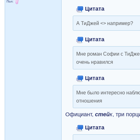
Пол:
Цитата
А ТиДжей <> например?
Цитата
Мне роман Софии с ТиДжее
очень нравился
Цитата
Мне было интересно наблю
отношения
Официант,
стей
к
, три порц
Цитата