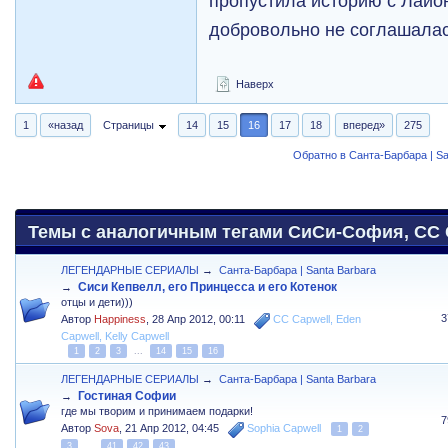
пропустила историю с Лай
добровольно не соглашалас
Наверх
1
«назад
Страницы
14
15
16
17
18
вперед»
275
Обратно в Санта-Барбара | Sa
Темы с аналогичным тегами СиСи-София, CC C
ЛЕГЕНДАРНЫЕ СЕРИАЛЫ
→
Санта-Барбара | Santa Barbara
Сиси Кепвелл, его Принцесса и его Котенок
→
отцы и дети)))
3
Автор
Happiness
,
28 Апр 2012, 00:11
CC Capwell
,
Eden
Capwell
,
Kelly Capwell
1
2
3
...
14
15
16
ЛЕГЕНДАРНЫЕ СЕРИАЛЫ
→
Санта-Барбара | Santa Barbara
Гостиная Софии
→
где мы творим и принимаем подарки!
7
Автор
Sova
,
21 Апр 2012, 04:45
Sophia Capwell
1
2
3
...
41
42
43