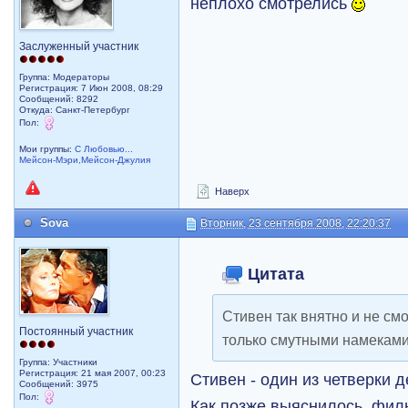
неплохо смотрелись
Заслуженный участник
Группа: Модераторы
Регистрация: 7 Июн 2008, 08:29
Сообщений: 8292
Откуда: Санкт-Петербург
Пол:
Мои группы:
С Любовью...
Мейсон-Мэри,Мейсон-Джулия
Наверх
Sova
Вторник, 23 сентября 2008, 22:20:37
Цитата
Стивен так внятно и не смо
Постоянный участник
только смутными намеками
Группа: Участники
Регистрация: 21 мая 2007, 00:23
Стивен - один из четверки 
Сообщений: 3975
Пол:
Как позже выяснилось, фил