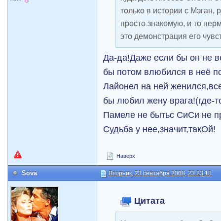
только в истории с Мэган,
просто знакомую, и то пер
это демонстрация его чувств
Да-да!Даже если бы он не 
бы потом влюбился в неё п
Лайонел на ней женился,вс
бы любил жену врага!(где-т
Памеле не бытьс СиСи не пр
Судьба у нее,значит,такОй!
Наверх
Sova
Вторник, 23 сентября 2008, 23:23:18
Цитата