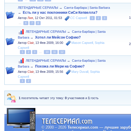
ЛЕГЕНДАРНЫЕ СЕРИАЛЫ
→
Санта-Барбара | Santa Barbara
Есть ли у нас поклонники СиСи Кепвелла?
→
1
Автор
Лия
,
12 Окт 2011, 01:53
CC Capwell
1
2
3
...
6
7
8
ЛЕГЕНДАРНЫЕ СЕРИАЛЫ
→
Санта-Барбара | Santa
Хотел ли Мейсон Софию?
Barbara
→
Автор
Clair
,
13 Фев 2009, 16:00
Mason Capwell
,
Sophia
2
Capwell
1
2
3
...
10
11
12
ЛЕГЕНДАРНЫЕ СЕРИАЛЫ
→
Санта-Барбара | Santa
Похожа ли Мери на Софию?
Barbara
→
Автор
Clair
,
13 Фев 2009, 15:56
Mary Duvall
,
Sophia
Capwell
1
2
1
посетитель читает эту тему:
0
участников и
1
гость
© 2000 – 2026
Телесериал.com — лучшие заруб