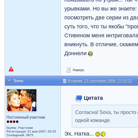
урывками. Но вы же знаете:
посмотреть две серии из дв
суть того, что ты якобы "пр
Стивеном меня интриговала,
вникнуть. В отличие, скажем
Доннели
Наверх
Sova
Вторник, 23 сентября 2008, 22:53:32
Цитата
Согласна! Sova, ты просто с
Постоянный участник
одной команде.
Группа: Участники
Регистрация: 21 мая 2007, 00:23
Эх, Натка...
Сообщений: 3975