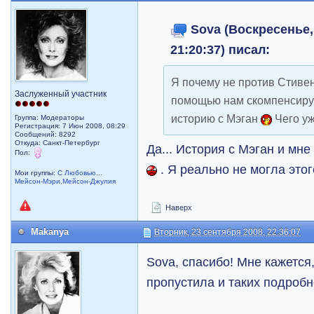
Sova (Воскресенье, 
21:20:37) писал:
Я почему не против Стивена
Заслуженный участник
помощью нам скомпенсиру
историю с Мэган
Чего уж
Группа: Модераторы
Регистрация: 7 Июн 2008, 08:29
Сообщений: 8292
Откуда: Санкт-Петербург
Да... История с Мэган и мн
Пол:
. Я реально не могла это
Мои группы:
С Любовью...
Мейсон-Мэри,Мейсон-Джулия
Наверх
Makanya
Вторник, 23 сентября 2008, 22:36:07
Sova, спасибо! Мне кажется
пропустила и таких подробн