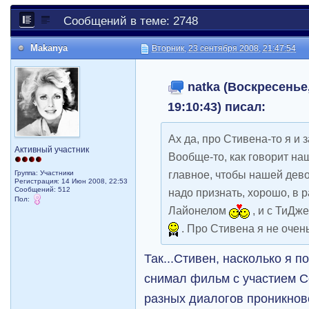
Сообщений в теме: 2748
Makanya
Вторник, 23 сентября 2008, 21:47:54
natka (Воскресенье,
19:10:43) писал:
Ах да, про Стивена-то я и
Активный участник
Вообще-то, как говорит на
главное, чтобы нашей дев
Группа: Участники
Регистрация: 14 Июн 2008, 22:53
Сообщений: 512
надо признать, хорошо, в 
Пол:
Лайонелом
, и с ТиДж
. Про Стивена я не очень 
Так...Стивен, насколько я п
снимал фильм с участием 
разных диалогов проникнов