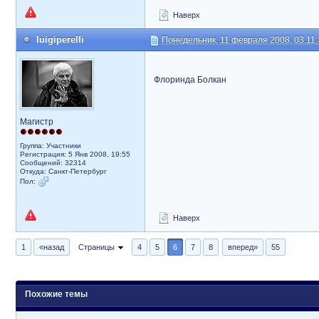
Наверх
luigiperelli
Понедельник, 11 февраля 2008, 03:11:
Флоринда Болкан
Магистр
Группа: Участники
Регистрация: 5 Янв 2008, 19:55
Сообщений: 32314
Откуда: Санкт-Петербург
Пол:
Наверх
1
«назад
Страницы
4
5
6
7
8
вперед»
55
Похожие темы