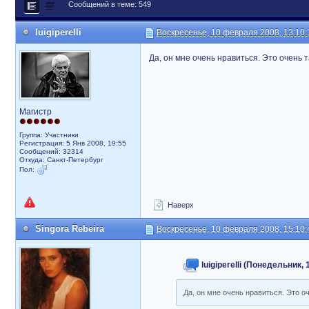
Сообщений в теме: 549
luigiperelli
Воскресенье, 10 февраля 2008, 13:10:
Да, он мне очень нравиться. Это очень т
Магистр
Группа: Участники
Регистрация: 5 Янв 2008, 19:55
Сообщений: 32314
Откуда: Санкт-Петербург
Пол:
Наверх
Singora Rebeira
Воскресенье, 10 февраля 2008, 15:10:
luigiperelli (Понедельник,
Да, он мне очень нравиться. Это оч