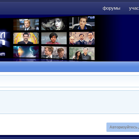
форумы
учас
форумы
учас
Авторизуйтесь 