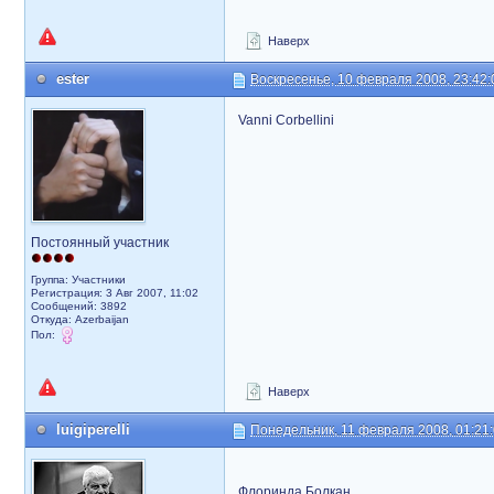
Наверх
ester
Воскресенье, 10 февраля 2008, 23:42:
Vanni Corbellini
Постоянный участник
Группа: Участники
Регистрация: 3 Авг 2007, 11:02
Сообщений: 3892
Откуда: Azerbaijan
Пол:
Наверх
luigiperelli
Понедельник, 11 февраля 2008, 01:21
Флоринда Болкан