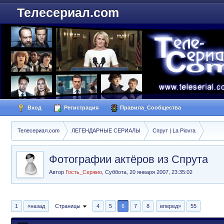
Телесериал.com
Вход
Регистрация
Правила_Сообщества
Телесериал.com
ЛЕГЕНДАРНЫЕ СЕРИАЛЫ
Спрут | La Piovra
Фотографии актёров из Спрута
Автор
Гость_Сержио
,
Суббота, 20 января 2007, 23:35:02
1
«назад
Страницы
4
5
6
7
8
вперед»
55