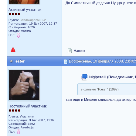
Да.Симпатичный дядечка.Нуццо у него 
Активный участник
Группа:
Заблокированные
Регистрация: 19 Дек 2007, 15:37
Сообщений: 1626
Откуда: Москва
Пол:
Наверх
ester
Воскресенье, 10 февраля 2008, 23:40:
luigiperelli (Понедельник,
в фильме "Рэкет" (1997)
там еще и Микеле снимался.,да актер т
Постоянный участник
Группа: Участники
Регистрация: 3 Авг 2007, 11:02
Сообщений: 3892
Откуда: Azerbaijan
Пол: