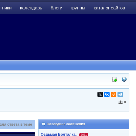
тники
календарь
блоги
группы
каталог сайтов
тники
календарь
блоги
группы
каталог сайтов
0
Последние сообщения
для ответа в теме
Седьмая Болталка.
6031