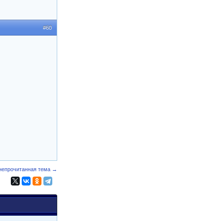
#60
непрочитанная тема →