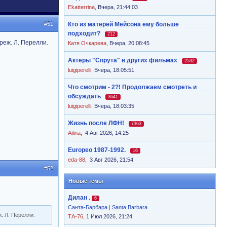
Ekatterrina
,
Вчера, 21:44:03
#51
Кто из матерей Мейсона ему больше
подходит?
212
 реж. Л. Перелли.
Катя Очкарева
,
Вчера, 20:08:45
Актеры "Спрута" в других фильмах
2532
luigiperelli
,
Вчера, 18:05:51
Что смотрим - 2?! Продолжаем смотреть и
обсуждать
3641
luigiperelli
,
Вчера, 18:03:35
Жизнь после ЛФН!
7363
Ailina
,
4 Авг 2026, 14:25
Europeo 1987-1992.
16
eda-88
,
3 Авг 2026, 21:54
#52
Новые темы
Дилан .
6
Санта-Барбара | Santa Barbara
. Л. Перелли.
ТА-76
, 1 Июл 2026, 21:24