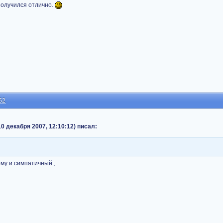
получился отлично.
52
 10 декабря 2007, 12:10:12) писал:
ому и симпатичный.,