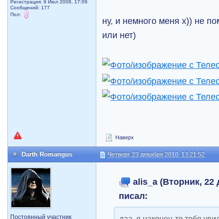
Регистрация: 9 Июл 2008, 17:09
Сообщений: 177
Пол:
ну, и немного меня х)) не п
или нет)
Наверх
Darth Romangus
Четверг, 23 декабря 2010, 13:21:52
alis_a (Вторник, 22 
писал:
Постоянный участник
даа, я наконец-то тебя ув