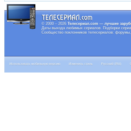
© 2000 – 2026
Телесериал.com — лучшие заруб
Даты выхода любимых сериалов.
Подборки сериа
Сообщество поклонников телесериалов: форумы, 
Использовать мобильную версию
Изменить стиль
Русский (RU)