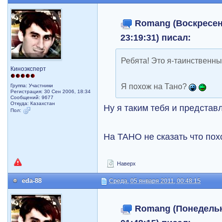
Romang (Воскресень
23:19:31) писал:
Ребята! Это я-таинственны
Киноэксперт
Я похож на Тано?
Группа: Участники
Регистрация: 30 Сен 2006, 18:34
Сообщений: 9677
Откуда: Казахстан
Ну я таким тебя и представ
Пол:
На ТАНО не сказать что похо
Наверх
eda-88
Среда, 05 января 2011, 00:48:15
Romang (Понедельни