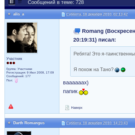
Сообщений в теме: 728
alis_a
Суббота, 18 декабря 2010, 02:13:42
Romang (Воскресень
20:19:31) писал:
Ребята! Это я-таинственны
Участник
Я похож на Тано?
Группа: Участники
Регистрация: 9 Июл 2008, 17:09
Сообщений: 177
Пол:
ваааааах)
папик
Наверх
Darth Romangus
Суббота, 18 декабря 2010, 14:23:43