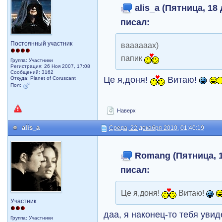
alis_a (Пятница, 18 
писал:
Постоянный участник
ваааааах)
папик
Группа: Участники
Регистрация: 26 Ноя 2007, 17:08
Сообщений: 3162
Це я,доня!
Витаю!
Откуда: Planet of Coruscant
Пол:
Наверх
alis_a
Среда, 22 декабря 2010, 01:40:19
Romang (Пятница, 18
писал:
Це я,доня!
Витаю!
Участник
даа, я наконец-то тебя уви
Группа: Участники