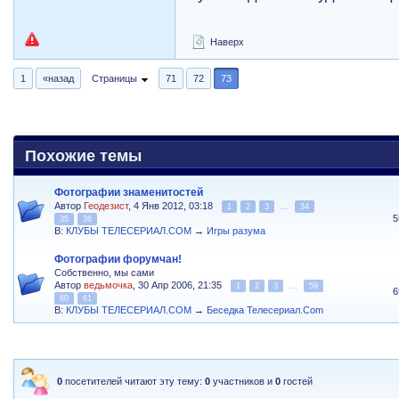
Наверх
1
«назад
Страницы
71
72
73
Похожие темы
Фотографии знаменитостей
Автор
Геодезист
, 4 Янв 2012, 03:18
1
2
3
...
34
5
35
36
В:
КЛУБЫ ТЕЛЕСЕРИАЛ.COM
→
Игры разума
Фотографии форумчан!
Собственно, мы сами
Автор
ведьмочка
, 30 Апр 2006, 21:35
1
2
3
...
59
6
60
61
В:
КЛУБЫ ТЕЛЕСЕРИАЛ.COM
→
Беседка Телесериал.Com
0
посетителей читают эту тему:
0
участников и
0
гостей