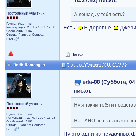
14:37:53) писал:
Постоянный участник
А лошадь у тебя есть?
Группа: Участники
Есть.
В деревне.
Джери
Регистрация: 26 Ноя 2007, 17:08
Сообщений: 3162
Откуда: Planet of Coruscant
Пол:
Наверх
Darth Romangus
Пятница, 07 января 2011, 02:25:52
eda-88 (Суббота, 04
писал:
Постоянный участник
Ну я таким тебя и предста
Группа: Участники
Регистрация: 26 Ноя 2007, 17:08
На ТАНО не сказать что пох
Сообщений: 3162
Откуда: Planet of Coruscant
Пол:
Ну это одни из неудачных 