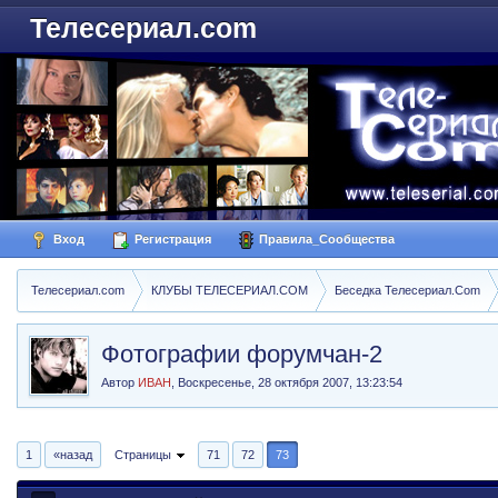
Телесериал.com
Вход
Регистрация
Правила_Сообщества
Телесериал.com
КЛУБЫ ТЕЛЕСЕРИАЛ.COM
Беседка Телесериал.Com
Фотографии форумчан-2
Автор
ИВАН
,
Воскресенье, 28 октября 2007, 13:23:54
1
«назад
Страницы
71
72
73