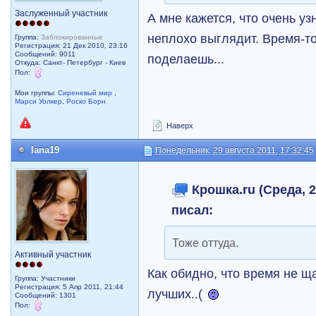
Заслуженный участник
А мне кажется, что очень у
неплохо выглядит. Время-то 
Группа:
Заблокированные
Регистрация: 21 Дек 2010, 23:16
Сообщений: 9011
поделаешь...
Откуда: Санкт- Петербург - Киев
Пол:
Мои группы:
Сиреневый мир
,
Марси Уолкер
,
Роско Борн
Наверх
lana19
Понедельник, 29 августа 2011, 17:32:45
Крошка.ru (Среда, 2
писал:
Тоже оттуда.
Активный участник
Как обидно, что время не щ
Группа: Участники
Регистрация: 5 Апр 2011, 21:44
лучших..(
Сообщений: 1301
Пол: