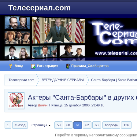
Телесериал.com
Вход
Регистрация
Правила_Сообщества
Телесериал.com
ЛЕГЕНДАРНЫЕ СЕРИАЛЫ
Санта-Барбара | Santa Barba
Актеры "Санта-Барбары" в других
Автор
Долли
,
Пятница, 15 декабря 2006, 23:49:18
1
«назад
Страницы
59
60
61
62
63
вперед»
136
Перейти к первому непрочитанному сообщен