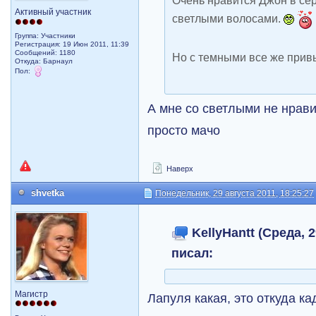
Активный участник
светлыми волосами.
Группа: Участники
Регистрация: 19 Июн 2011, 11:39
Сообщений: 1180
Но с темными все же прив
Откуда: Барнаул
Пол:
А мне со светлыми не нрав
просто мачо
Наверх
shvetka
Понедельник, 29 августа 2011, 18:25:27
KellyHantt (Среда, 2
писал:
Магистр
Лапуля какая, это откуда ка