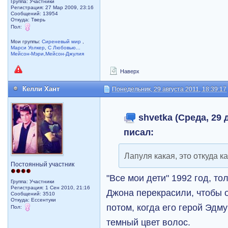
Группа: Участники
Регистрация: 27 Мар 2009, 23:16
Сообщений: 13954
Откуда: Тверь
Пол:
Мои группы:
Сиреневый мир
,
Марси Уолкер
,
С Любовью...
Мейсон-Мэри,Мейсон-Джулия
Наверх
Келли Хант
Понедельник, 29 августа 2011, 18:39:17
shvetka (Среда, 29 д
писал:
Лапуля какая, это откуда к
Постоянный участник
"Все мои дети" 1992 год, то
Группа: Участники
Регистрация: 1 Сен 2010, 21:16
Джона перекрасили, чтобы о
Сообщений: 3510
Откуда: Ессентуки
потом, когда его герой Эдм
Пол:
темный цвет волос.