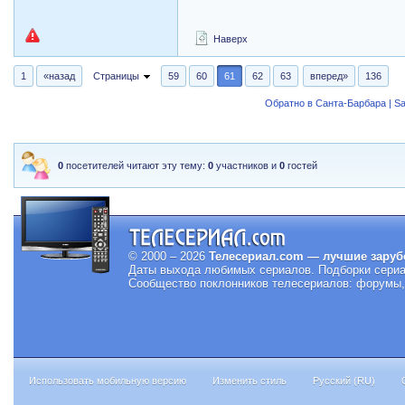
Наверх
1
«назад
Страницы
59
60
61
62
63
вперед»
136
Обратно в Санта-Барбара | Sa
0
посетителей читают эту тему:
0
участников и
0
гостей
© 2000 – 2026
Телесериал.com — лучшие заруб
Даты выхода любимых сериалов.
Подборки сериа
Сообщество поклонников телесериалов: форумы, 
Использовать мобильную версию
Изменить стиль
Русский (RU)