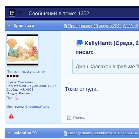
Сообщений в теме: 1352
Крошка.ru
Понедельник, 29 августа 2011, 09:23:49
KellyHantt (Среда, 2
писал:
Джон Каллахан в фильме "И
Постоянный участник
Группа: Участники
Регистрация: 27 Дек 2000, 13:27
Тоже оттуда.
Сообщений: 4658
Откуда: Россия
Пол:
Мои группы:
Сиреневый мир
Наверх
valentina 90
Понедельник, 29 августа 2011, 09:44:36