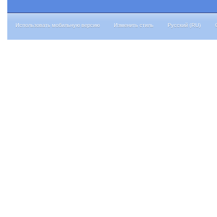
Использовать мобильную версию
Изменить стиль
Русский (RU)