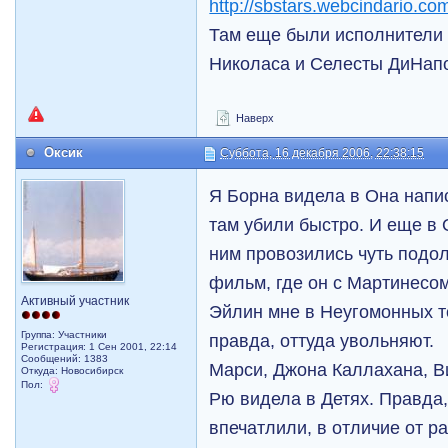
http://sbstars.webcindario.co
Там еще были исполнители 
Николаса и Селесты ДиНап
Наверх
Оксик
Суббота, 16 декабря 2006, 22:38:15
Я Борна видела в Она напи
там убили быстро. И еще в 
ним провозились чуть подол
фильм, где он с Мартинесом
Активный участник
Эйлин мне в Неугомонных т
Группа: Участники
правда, оттуда увольняют.
Регистрация: 1 Сен 2001, 22:14
Сообщений: 1383
Марси, Джона Каллахана, В
Откуда: Новосибирск
Пол:
Рю видела в Детях. Правда,
впечатлили, в отличие от ра