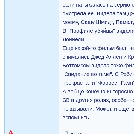
если натыкалась на серию с 
смотрела ее. Видела там Дж
моему, Сашу Шмидт, Памелу,
В "Профиле убийцы" видела
Доннели.
Еще какой-то фильм был, н
снимались Джед Аллен и К
Боттомсом видела тоже фил
"Свидание во тьме". С Роби
прекрасна" и "Форрест Гамп"
А вобще конечно интересно 
SB в других ролях, особенн
показывали. Может, и еще к
вспомнить.
Наверх