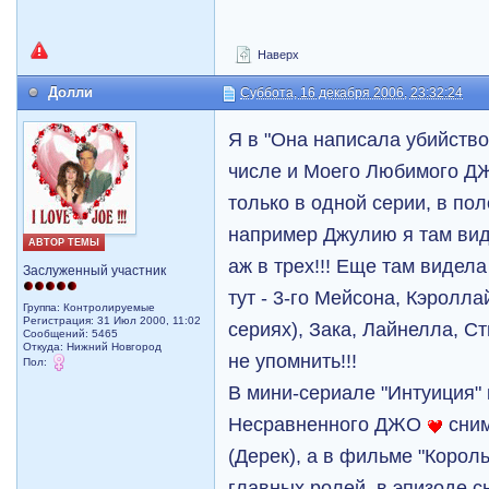
Наверх
Долли
Суббота, 16 декабря 2006, 23:32:24
Я в "Она написала убийство
числе и Моего Любимого Д
только в одной серии, в по
например Джулию я там виде
АВТОР ТЕМЫ
аж в трех!!! Еще там видел
Заслуженный участник
тут - 3-го Мейсона, Кэроллай
Группа: Контролируемые
Регистрация: 31 Июл 2000, 11:02
сериях), Зака, Лайнелла, С
Сообщений: 5465
Откуда: Нижний Новгород
не упомнить!!!
Пол:
В мини-сериале "Интуиция"
Несравненного ДЖО
сним
(Дерек), а в фильме "Король
главных ролей, в эпизоде 