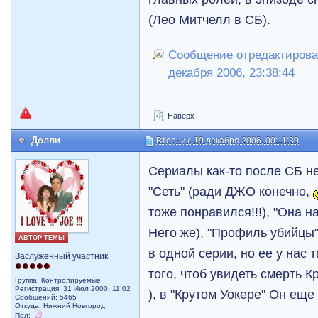
(Лео Митчелл в СБ).
Сообщение отредактирова
декабря 2006, 23:38:44
Наверх
Долли
Вторник, 19 декабря 2006, 00:11:30
Сериалы как-то после СБ н
"Сеть" (ради ДЖО конечно,
тоже понравился!!!), "Она н
Него же), "Профиль убийцы
АВТОР ТЕМЫ
в одной серии, но ее у нас т
Заслуженный участник
того, чтоб увидеть смерть К
Группа: Контролируемые
Регистрация: 31 Июл 2000, 11:02
), в "Крутом Уокере" Он еще
Сообщений: 5465
Откуда: Нижний Новгород
Пол: