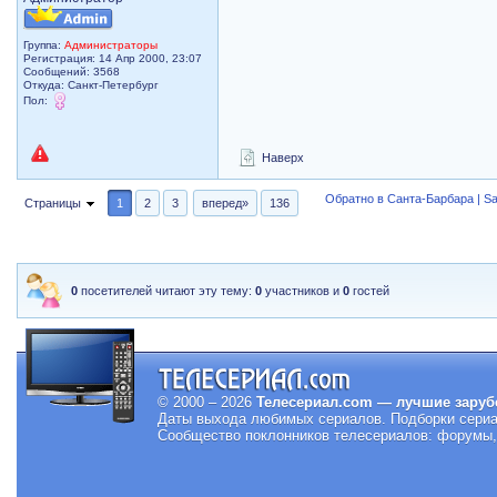
Группа:
Администраторы
Регистрация: 14 Апр 2000, 23:07
Сообщений: 3568
Откуда: Санкт-Петербург
Пол:
Наверх
Обратно в Санта-Барбара | Sa
Страницы
1
2
3
вперед»
136
0
посетителей читают эту тему:
0
участников и
0
гостей
© 2000 – 2026
Телесериал.com — лучшие заруб
Даты выхода любимых сериалов.
Подборки сериа
Сообщество поклонников телесериалов: форумы, 