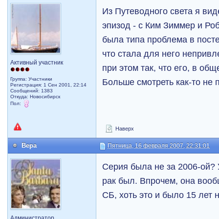
Из Путеводного света я вид
эпизод - с Ким Зиммер и Ро
была типа проблема в посте
что стала для него неприв
Активный участник
при этом так, что его, в об
Группа: Участники
Больше смотреть как-то не 
Регистрация: 1 Сен 2001, 22:14
Сообщений: 1383
Откуда: Новосибирск
Пол:
Наверх
Вера
Пятница, 16 февраля 2007, 22:31:01
Серия была не за 2006-ой?
рак был. Впрочем, она воо
СБ, хоть это и было 15 лет 
Администратор