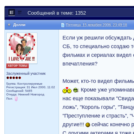
Сообщений в теме: 1352
Долли
Пятница, 15 декабря 2006, 23:49:18
Если уж решили обсуждать 
СБ, то специально создаю те
фильмах и сериалах видел 
впечатления?
АВТОР ТЕМЫ
Заслуженный участник
Может, кто-то видел филь
Группа: Контролируемые
Регистрация: 31 Июл 2000, 11:02
Кроме уже упоминавш
Сообщений: 5465
Откуда: Нижний Новгород
нас еще показывали "Свидан
Пол:
ложь", "Король горы", "Танц
"Преступление и страсть", "
другие!!!
сейчас конечно 
С другими актерами я тоже