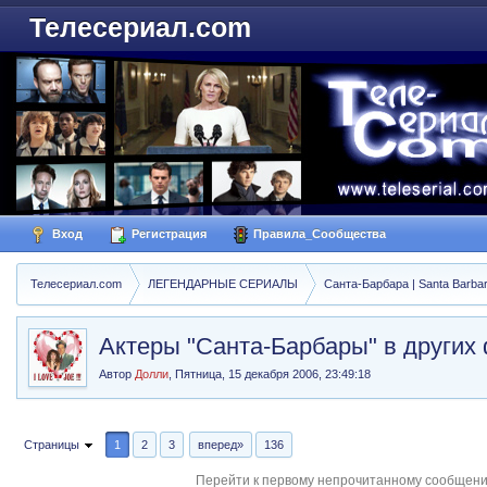
Телесериал.com
Вход
Регистрация
Правила_Сообщества
Телесериал.com
ЛЕГЕНДАРНЫЕ СЕРИАЛЫ
Санта-Барбара | Santa Barba
Актеры "Санта-Барбары" в других
Автор
Долли
,
Пятница, 15 декабря 2006, 23:49:18
Страницы
1
2
3
вперед»
136
Перейти к первому непрочитанному сообщен