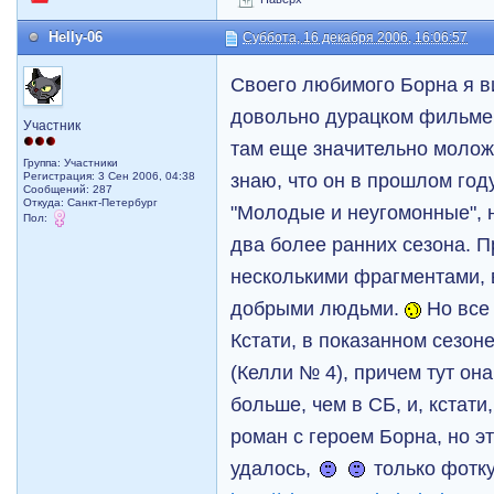
Helly-06
Суббота, 16 декабря 2006, 16:06:57
Своего любимого Борна я в
довольно дурацком фильме 
Участник
там еще значительно моложе
Группа: Участники
знаю, что он в прошлом год
Регистрация: 3 Сен 2006, 04:38
Сообщений: 287
Откуда: Санкт-Петербург
"Молодые и неугомонные", н
Пол:
два более ранних сезона. 
несколькими фрагментами,
добрыми людьми.
Но все 
Кстати, в показанном сезо
(Келли № 4), причем тут он
больше, чем в СБ, и, кстати
роман с героем Борна, но эт
удалось,
только фотку