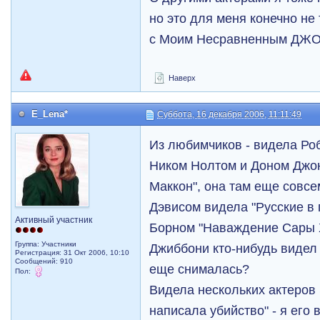
но это для меня конечно не
с Моим Несравненным ДЖО
Наверх
E_Lena*
Суббота, 16 декабря 2006, 11:11:49
Из любимчиков - видела Ро
Ником Нолтом и Доном Джо
Маккон", она там еще совс
Дэвисом видела "Русские в 
Активный участник
Борном "Наваждение Сары Х
Группа: Участники
Джиббони кто-нибудь видел
Регистрация: 31 Окт 2006, 10:10
Сообщений: 910
еще снималась?
Пол:
Видела нескольких актеров
написала убийство" - я его 