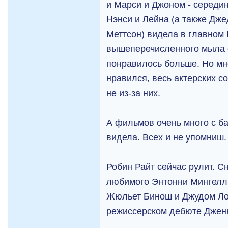
и Марси и Джоном - середин
Нэнси и Лейна (а также Дж
Меттсон) видела в главном 
вышеперечисленного мыла с
понравилось больше. Но мн
нравился, весь актерских со
не из-за них.
А фильмов очень много с б
видела. Всех и не упомниш.
Робин Райт сейчас рулит. С
любимого Энтонни Мингел
Жюльет Бинош и Джудом Лоу
режиссерском дебюте Джен