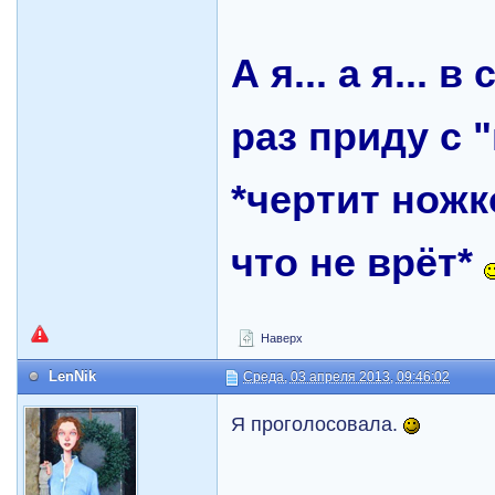
А я... а я...
раз приду с 
*чертит ножко
что не врёт*
Наверх
LenNik
Среда, 03 апреля 2013, 09:46:02
Я проголосовала.