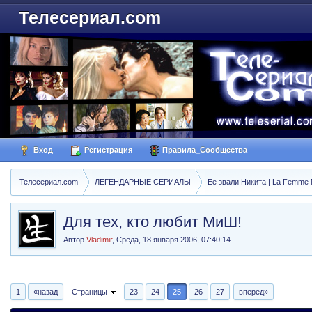
Телесериал.com
Вход
Регистрация
Правила_Сообщества
Телесериал.com
ЛЕГЕНДАРНЫЕ СЕРИАЛЫ
Ее звали Никита | La Femme N
Для тех, кто любит МиШ!
Автор
Vladimir
,
Среда, 18 января 2006, 07:40:14
1
«назад
Страницы
23
24
25
26
27
вперед»