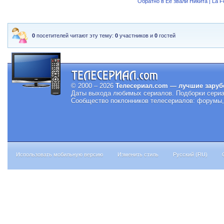
Обратно в Ее звали Никита | La 
0
посетителей читают эту тему:
0
участников и
0
гостей
© 2000 – 2026
Телесериал.com — лучшие заруб
Даты выхода любимых сериалов.
Подборки сериа
Сообщество поклонников телесериалов: форумы, 
Использовать мобильную версию
Изменить стиль
Русский (RU)