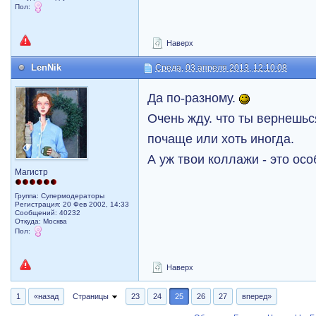
Пол:
Наверх
LenNik
Среда, 03 апреля 2013, 12:10:08
Да по-разному.
Очень жду. что ты вернешьс
почаще или хоть иногда.
А уж твои коллажи - это ос
Магистр
Группа: Супермодераторы
Регистрация: 20 Фев 2002, 14:33
Сообщений: 40232
Откуда: Москва
Пол:
Наверх
1
«назад
Страницы
23
24
25
26
27
вперед»