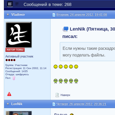
Сообщений в теме: 268
Vladimir
Вторник, 24 апреля 2012, 19:41:08
LenNik (Пятница, 30
писал:
Если нужны такие раскадров
АВТОР ТЕМЫ
могу поделать файлы.
Активный участник
Группа: Участники
Регистрация: 11 Сен 2002, 11:14
Сообщений: 1435
Откуда: шифруюсь
Пол:
Наверх
LenNik
Четверг, 26 апреля 2012, 20:36:21
Ладно.