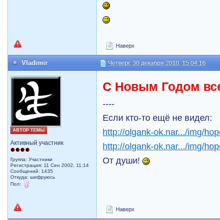
Наверх
Vladimir
Четверг, 30 декабря 2010, 15:04:16
С Новым Годом все
----
Если кто-то ещё не видел:
http://olgank-ok.nar.../img/ho
АВТОР ТЕМЫ
Активный участник
http://olgank-ok.nar.../img/ho
От души!
Группа: Участники
Регистрация: 11 Сен 2002, 11:14
Сообщений: 1435
Откуда: шифруюсь
Пол:
Наверх