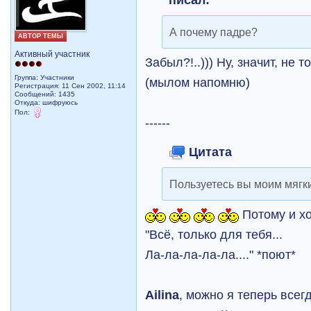
А почему падре?
АВТОР ТЕМЫ
Активный участник
Забыл?!..))) Ну, значит, не т
Группа: Участники
(мылом напомню)
Регистрация: 11 Сен 2002, 11:14
Сообщений: 1435
Откуда: шифруюсь
Пол:
------
Цитата
Пользуетесь вы моим мягки
Потому и хо
"Всё, только для тебя...
Ла-ла-ла-ла-ла...." *поют*
Ailina
, можно я теперь всег