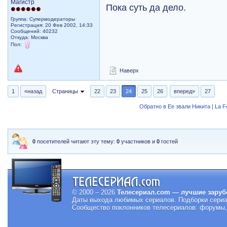
Магистр
Пока суть да дело.
Группа: Супермодераторы
Регистрация: 20 Фев 2002, 14:33
Сообщений: 40232
Откуда: Москва
Пол:
Наверх
1
«назад
Страницы
22
23
24
25
26
вперед»
27
Обратно в Ее звали Никита | La 
0
посетителей читают эту тему:
0
участников и
0
гостей
© 2000 – 2026
Телесериал.com — лучшие заруб
Даты выхода любимых сериалов.
Подборки сериа
Сообщество поклонников телесериалов: форумы, 