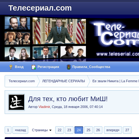
Телесериал.com
Вход
Регистрация
Правила_Сообщества
Телесериал.com
ЛЕГЕНДАРНЫЕ СЕРИАЛЫ
Ее звали Никита | La Femme N
Для тех, кто любит МиШ!
Автор
Vladimir
,
Среда, 18 января 2006, 07:40:14
1
«назад
Страницы
22
23
24
25
26
вперед»
27