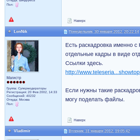
Откуда: шифруюсь
Пол:
Наверх
LenNik
Понедельник, 30 января 2012, 20:22:14
Есть раскадровка именно с
отдельные кадры в виде от
Ссылки здесь.
http://www.teleseria...showto
Магистр
Группа: Супермодераторы
Если нужны такие раскадровк
Регистрация: 20 Фев 2002, 14:33
Сообщений: 40232
могу поделать файлы.
Откуда: Москва
Пол:
Наверх
Vladimir
Вторник, 31 января 2012, 19:05:42