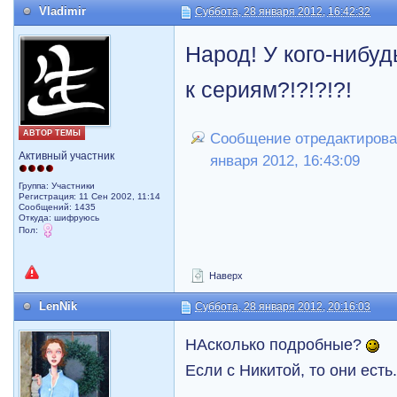
Vladimir
Суббота, 28 января 2012, 16:42:32
Народ! У кого-нибуд
к сериям?!?!?!?!
АВТОР ТЕМЫ
Сообщение отредактировал
Активный участник
января 2012, 16:43:09
Группа: Участники
Регистрация: 11 Сен 2002, 11:14
Сообщений: 1435
Откуда: шифруюсь
Пол:
Наверх
LenNik
Суббота, 28 января 2012, 20:16:03
НАсколько подробные?
Если с Никитой, то они есть