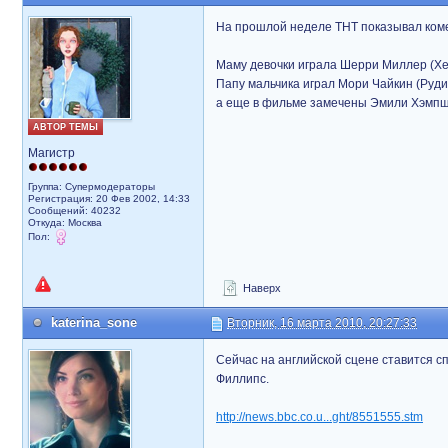
На прошлой неделе ТНТ показывал комеди
Маму девочки играла Шерри Миллер (Хе
Папу мальчика играл Мори Чайкин (Руди
а еще в фильме замечены Эмили Хэмпши
АВТОР ТЕМЫ
Магистр
Группа: Супермодераторы
Регистрация: 20 Фев 2002, 14:33
Сообщений: 40232
Откуда: Москва
Пол:
Наверх
katerina_sone
Вторник, 16 марта 2010, 20:27:33
Сейчас на английской сцене ставится сп
Филлипс.
http://news.bbc.co.u...ght/8551555.stm