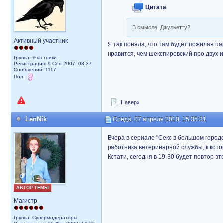
Цитата
В смысле, Джульетту?
Активный участник
Я так поняла, что там будет пожилая п
нравится, чем шекспировский про двух 
Группа: Участники
Регистрация: 9 Сен 2007, 08:37
Сообщений: 1117
Пол:
Наверх
LenNik
Среда, 07 апреля 2010, 15:35:31
Вчера в сериале "Секс в большом город
работника ветеринарной службы, к кото
Кстати, сегодня в 19-30 будет повтор эт
АВТОР ТЕМЫ
Магистр
Группа: Супермодераторы