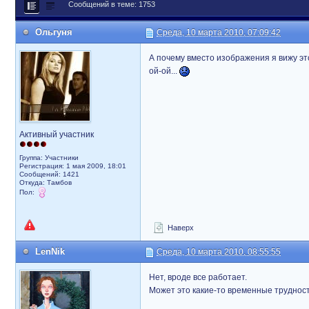
Сообщений в теме: 1753
Ольгуня
Среда, 10 марта 2010, 07:09:42
А почему вместо изображения я вижу это
ой-ой...
Активный участник
Группа: Участники
Регистрация: 1 мая 2009, 18:01
Сообщений: 1421
Откуда: Тамбов
Пол:
Наверх
LenNik
Среда, 10 марта 2010, 08:55:55
Нет, вроде все работает.
Может это какие-то временные труднос