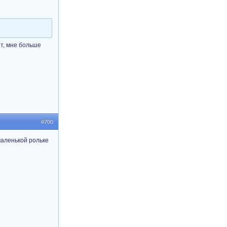
ет, мне больше
#700
маленькой рольке