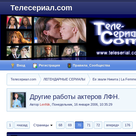
Телесериал.com
Вход
Регистрация
Правила_Сообщества
Телесериал.com
ЛЕГЕНДАРНЫЕ СЕРИАЛЫ
Ее звали Никита | La Femme
Другие работы актеров ЛФН.
Автор
LenNik
,
Понедельник, 16 января 2006, 10:35:29
1
«назад
Страницы
68
69
70
71
72
вперед»
176