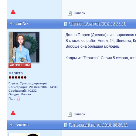
Наверх
LenNik
Четверг, 18 марта 2010, 18:28:51
Джина Торрес (Дженна) очень красивая
В списке ее работ Ангел, 24, Шпионка, 
Вообще она большая молодец.
Кадры из "Геракла". Серия 5 сезона, вс
АВТОР ТЕМЫ
Магистр
Группа: Супермодераторы
Регистрация: 20 Фев 2002, 14:33
Сообщений: 40232
Откуда: Москва
Пол:
Наверх
Ivorine
Пятница, 19 марта 2010, 08:36:12