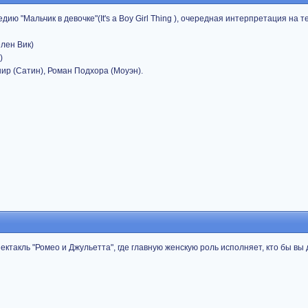
ю "Мальчик в девочке"(It's a Boy Girl Thing ), очередная интерпретация на т
лен Вик)
)
р (Сатин), Роман Подхора (Моуэн).
ектакль "Ромео и Джульетта", где главную женскую роль исполняет, кто бы в