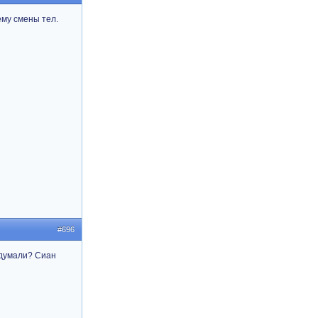
ему смены тел.
#696
ы думали? Сиан