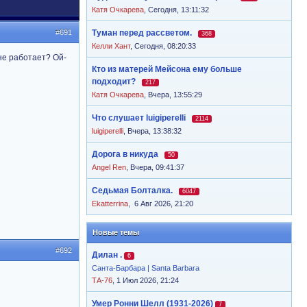
Катя Очкарева
,
Сегодня, 13:11:32
#691
Туман перед рассветом.
368
Келли Хант
,
Сегодня, 08:20:33
 не работает? Ой-
Кто из матерей Мейсона ему больше
подходит?
217
Катя Очкарева
,
Вчера, 13:55:29
Что слушает luigiperelli
2114
luigiperelli
,
Вчера, 13:38:32
Дорога в никуда
50
Angel Ren
,
Вчера, 09:41:37
Седьмая Болталка.
6047
Ekatterrina
,
6 Авг 2026, 21:20
Новые темы
#692
Дилан .
6
Санта-Барбара | Santa Barbara
ТА-76
, 1 Июл 2026, 21:24
Умер Ронни Шелл (1931-2026)
7