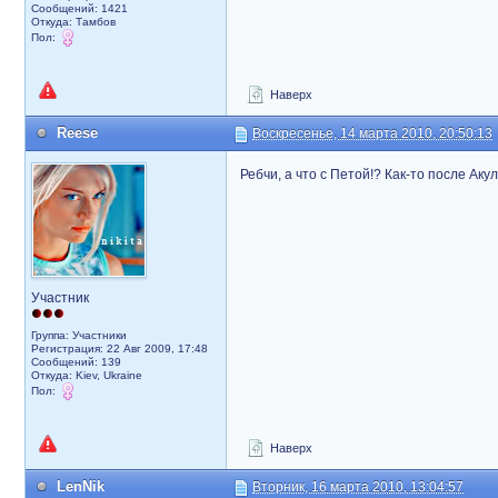
Сообщений: 1421
Откуда: Тамбов
Пол:
Наверх
Reese
Воскресенье, 14 марта 2010, 20:50:13
Ребчи, а что с Петой!? Как-то после Аку
Участник
Группа: Участники
Регистрация: 22 Авг 2009, 17:48
Сообщений: 139
Откуда: Kiev, Ukraine
Пол:
Наверх
LenNik
Вторник, 16 марта 2010, 13:04:57