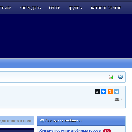
тники
календарь
блоги
группы
каталог сайтов
тники
календарь
блоги
группы
каталог сайтов
2
Последние сообщения
для ответа в теме
Худшие поступки любимых героев
179