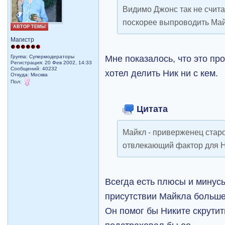
Видимо Джонс так не считал
поскорее выпроводить Май
АВТОР ТЕМЫ
Магистр
Мне показалось, что это пр
Группа: Супермодераторы
Регистрация: 20 Фев 2002, 14:33
Сообщений: 40232
хотел делить Ник ни с кем.
Откуда: Москва
Пол:
Цитата
Майкл - приверженец стар
отвлекающий фактор для 
Всегда есть плюсы и минус
присутствии Майкла больше
Он помог бы Никите скрутит