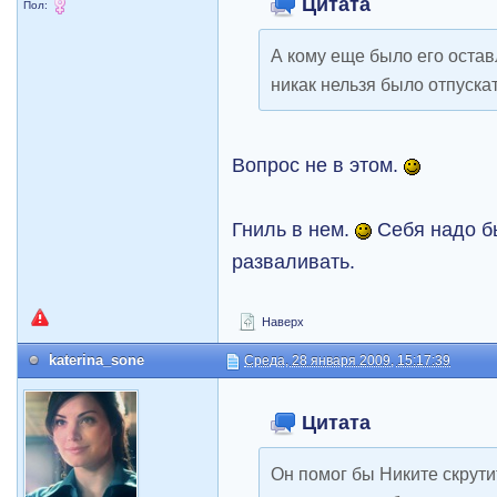
Цитата
Пол:
А кому еще было его остав
никак нельзя было отпуска
Вопрос не в этом.
Гниль в нем.
Себя надо бы
разваливать.
Наверх
katerina_sone
Среда, 28 января 2009, 15:17:39
Цитата
Он помог бы Никите скрутит