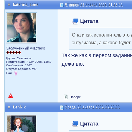
katerina_sone
Вторник, 27 января 2009, 21:28:45
Цитата
Она и как исполнитель это 
энтузиазма, а каково будет
Заслуженный участник
Так же как в первом задани
Группа: Участники
Регистрация: 7 Окт 2006, 14:40
дежа вю.
Сообщений: 5347
Откуда: Королев, МО
Пол:
Наверх
LenNik
Среда, 28 января 2009, 09:23:30
Цитата