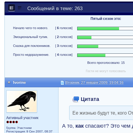
Сообщений в теме: 263
Пятый сезон это:
Начало чего-то нового.
[
6
голосов]
Эмоциональный тупик.
[
2
голосов]
Сказка для поклонников.
[
3
голосов]
Просто недоразумение.
[
4
голосов]
Всего проголосовало: 15
Гости не могут голосовать
Ivorine
Вторник, 27 января 2009, 19:04:16
Цитата
Ее жизнью будут те, кого От
Активный участник
А то,
как
спасают? Это чем 
Группа: Участники
Регистрация: 9 Сен 2007, 08:37