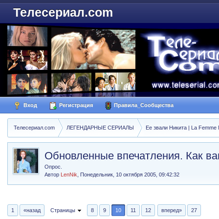
Телесериал.com
Вход
Регистрация
Правила_Сообщества
Телесериал.com
ЛЕГЕНДАРНЫЕ СЕРИАЛЫ
Ее звали Никита | La Femme N
Обновленные впечатления. Как в
Опрос.
Автор
LenNik
,
Понедельник, 10 октября 2005, 09:42:32
1
«назад
Страницы
8
9
10
11
12
вперед»
27