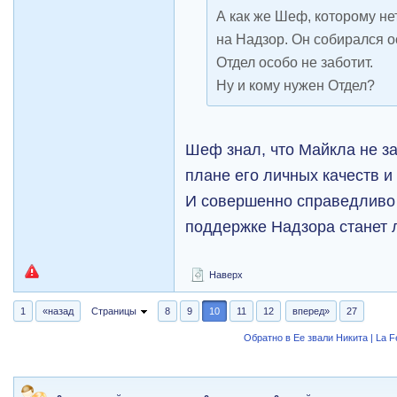
А как же Шеф, которому н
на Надзор. Он собирался о
Отдел особо не заботит.
Ну и кому нужен Отдел?
Шеф знал, что Майкла не з
плане его личных качеств и
И совершенно справедливо 
поддержке Надзора станет 
Наверх
1
«назад
Страницы
8
9
10
11
12
вперед»
27
Обратно в Ее звали Никита | La 