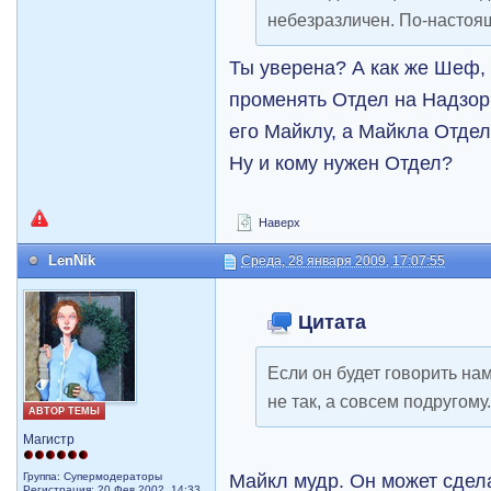
небезразличен. По-настоящ
Ты уверена? А как же Шеф,
променять Отдел на Надзор
его Майклу, а Майкла Отдел
Ну и кому нужен Отдел?
Наверх
LenNik
Среда, 28 января 2009, 17:07:55
Цитата
Если он будет говорить нам
не так, а совсем подругому
АВТОР ТЕМЫ
Магистр
Майкл мудр. Он может сдела
Группа: Супермодераторы
Регистрация: 20 Фев 2002, 14:33