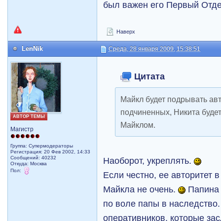
был важен его Первый Отде
Наверх
LenNik
Среда, 28 января 2009, 15:38:51
Цитата
Майкл будет подрывать авт
подчиненных, Никита будет
АВТОР ТЕМЫ
Майклом.
Магистр
Группа: Супермодераторы
Регистрация: 20 Фев 2002, 14:33
Сообщений: 40232
Наоборот, укреплять.
Откуда: Москва
Пол:
Если честно, ее авторитет 
Майкла не очень.
Папина 
по воле папы в наследство
оперативников, которые за