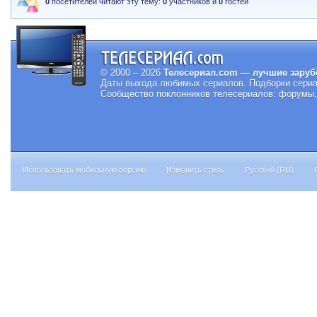
0
посетителей читают эту тему:
0
участников и
0
гостей
© 2000 – 2026
Телесериал.com — лучшие заруб
Даты выхода любимых сериалов.
Подборки сериа
Сообщество поклонников телесериалов: форумы, 
Использовать мобильную версию
Изменить стиль
Русский (RU)