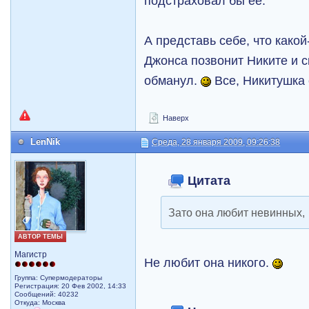
подстраховал бы ее.
А представь себе, что како
Джонса позвонит Никите и с
обманул.
Все, Никитушка 
Наверх
LenNik
Среда, 28 января 2009, 09:26:38
Цитата
Зато она любит невинных,
АВТОР ТЕМЫ
Магистр
Не любит она никого.
Группа: Супермодераторы
Регистрация: 20 Фев 2002, 14:33
Сообщений: 40232
Откуда: Москва