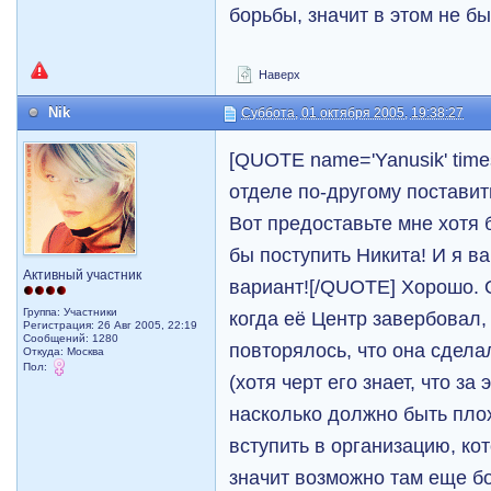
борьбы, значит в этом не б
Наверх
Nik
Суббота, 01 октября 2005, 19:38:27
[QUOTE name='Yanusik' time
отделе по-другому поставит
Вот предоставьте мне хотя 
бы поступить Никита! И я ва
Активный участник
вариант![/QUOTE] Хорошо. 
Группа: Участники
когда её Центр завербовал,
Регистрация: 26 Авг 2005, 22:19
Сообщений: 1280
повторялось, что она сдел
Откуда: Москва
Пол:
(хотя черт его знает, что за
насколько должно быть пло
вступить в организацию, ко
значит возможно там еще б