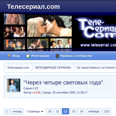
Телесериал.com
Вход
Регистрация
Правила_Сообщества
Телесериал.com
ЛЕГЕНДАРНЫЕ СЕРИАЛЫ
Ее звали Никита | La Femme N
"Через четыре световых года".
Серия 4.22
Автор
LenNik
,
Среда, 28 сентября 2005, 11:58:17
1
«назад
Страницы
10
11
12
13
14
вперед»
213