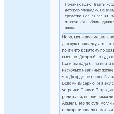
Понимаю идею Никиты когд
детскую площадку. Не всег
средства, нельзя равнять т
относиться к обоим одинако
понял...
Норр, меня рассмешила не
детскую площадку, а то, ч
почти что к святому по сра
смешно..Джорж был куда же
Если бы надо было пойти н
несколько невинных жизне
что Джордж не пошел бы на 
Вспомним серию "Я вижу с
устроили Сашу и Петра , д
родителей, но они помогли
Армела, его по сути могли у
подкоретировали память и о