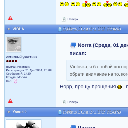
Наверх
VIOLA
Суббота, 01 октября 2005, 22:36:43
Norra (Среда, 01 дек
писал:
Активный участник
Violочка, я б с тобой посп
Группа: Участники
Регистрация: 21 Дек 2004, 20:09
обрати внимание на то, ког
Сообщений: 1425
Откуда: Москва
Пол:
Норр, прощу прощения
, 
Наверх
Yanusik
Суббота, 01 октября 2005, 22:43:53
Цитата