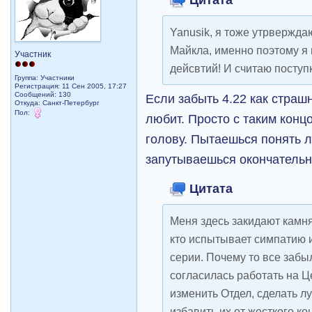
Yanusik, я тоже утрвержда
Майкла, именно поэтому я
Участник
дейсвтий! И считаю посту
Группа: Участники
Регистрация: 11 Сен 2005, 17:27
Сообщений: 130
Если забыть 4.22 как страшн
Откуда: Санкт-Петербург
Пол:
любит. Просто с таким конц
голову. Пытаешься понять 
запутываешься окончатель
Цитата
Меня здесь закидают камн
кто испытывает симпатию и
серии. Почему то все забы
согласилась работать на Це
изменить Отдел, сделать л
избавить их от жесткого 