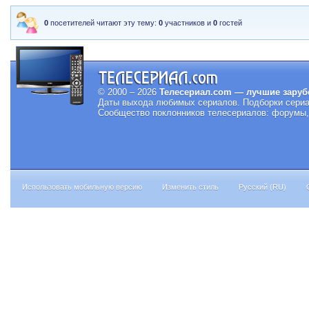
0
посетителей читают эту тему:
0
участников и
0
гостей
© 2000 – 2026
Телесериал.com — лучшие заруб
Даты выхода любимых сериалов.
Подборки сериа
Сообщество поклонников телесериалов: форумы, 
Использовать мобильную версию
Изменить стиль
Русский (RU)