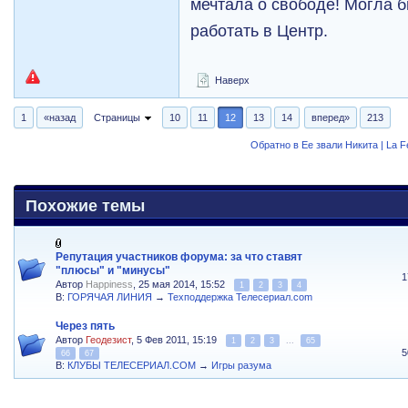
мечтала о свободе! Могла б
работать в Центр.
Наверх
1
«назад
Страницы
10
11
12
13
14
вперед»
213
Обратно в Ее звали Никита | La 
Похожие темы
Репутация участников форума: за что ставят
"плюсы" и "минусы"
1
Автор
Happiness
, 25 мая 2014, 15:52
1
2
3
4
В:
ГОРЯЧАЯ ЛИНИЯ
→
Техподдержка Телесериал.com
Через пять
Автор
Геодезист
, 5 Фев 2011, 15:19
1
2
3
...
65
5
66
67
В:
КЛУБЫ ТЕЛЕСЕРИАЛ.COM
→
Игры разума