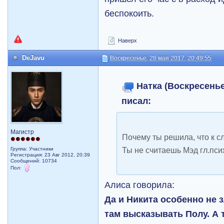
беспокоить.
Наверх
DeJavu
Воскресенье, 28 мая 2017, 20:49:55
Натка (Воскресенье,
писал:
Магистр
Почему ты решила, что к 
Ты не считаешь Мэд гл.пс
Группа: Участники
Регистрация: 23 Авг 2012, 20:39
Сообщений: 10734
Пол:
Алиса говорила:
Да и Никита особенно не 
там высказывать Полу. А 