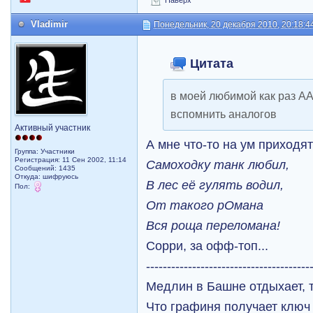
Наверх
Vladimir
Понедельник, 20 декабря 2010, 20:18:4
Цитата
в моей любимой как раз ААБ
вспомнить аналогов
Активный участник
А мне что-то на ум приходя
Группа: Участники
Регистрация: 11 Сен 2002, 11:14
Самоходку танк любил,
Сообщений: 1435
Откуда: шифруюсь
В лес её гулять водил,
Пол:
От такого рОмана
Вся роща переломана!
Сорри, за офф-топ...
---------------------------------------
Медлин в Башне отдыхает, т
Что графиня получает ключ