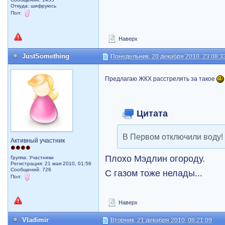
Откуда: шифруюсь
Пол:
Наверх
JustSomething
Понедельник, 20 декабря 2010, 23:08:3
Предлагаю ЖКХ расстрелять за такое
Цитата
В Первом отключили воду!
Активный участник
Плохо Мэдлин огороду.
Группа: Участники
Регистрация: 21 мая 2010, 01:56
Сообщений: 726
С газом тоже нелады...
Пол:
Наверх
Vladimir
Вторник, 21 декабря 2010, 08:21:09