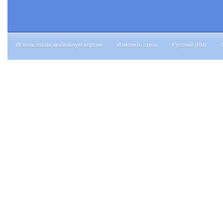
Использовать мобильную версию
Изменить стиль
Русский (RU)