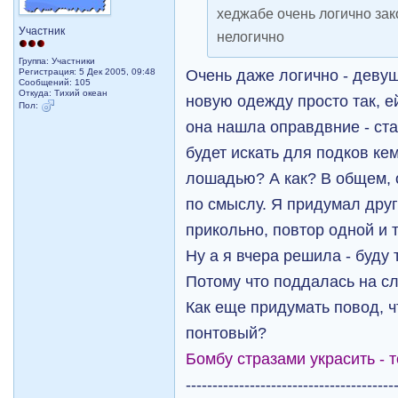
хеджабе очень логично зак
Участник
нелогично
Группа: Участники
Очень даже логично - девуш
Регистрация: 5 Дек 2005, 09:48
Сообщений: 105
Откуда: Тихий океан
новую одежду просто так, е
Пол:
она нашла оправдвние - ста
будет искать для подков кем
лошадью? А как? В общем, 
по смыслу. Я придумал друг
прикольно, повтор одной и 
Ну а я вчера решила - буду 
Потому что поддалась на с
Как еще придумать повод, ч
понтовый?
Бомбу стразами украсить - 
---------------------------------------