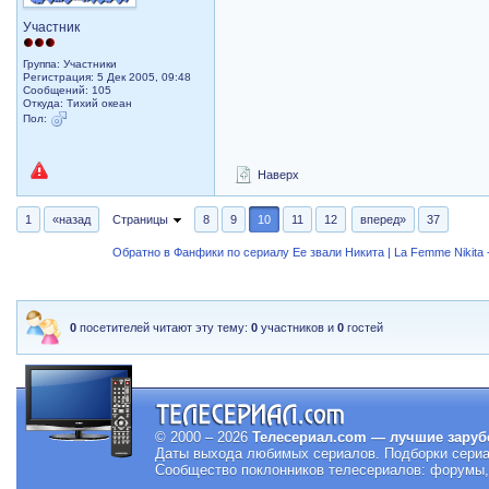
Участник
Группа: Участники
Регистрация: 5 Дек 2005, 09:48
Сообщений: 105
Откуда: Тихий океан
Пол:
Наверх
1
«назад
Страницы
8
9
10
11
12
вперед»
37
Обратно в Фанфики по сериалу Ее звали Никита | La Femme Nikita -
0
посетителей читают эту тему:
0
участников и
0
гостей
© 2000 – 2026
Телесериал.com — лучшие заруб
Даты выхода любимых сериалов.
Подборки сериа
Сообщество поклонников телесериалов: форумы, 