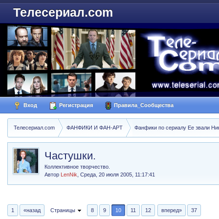
Телесериал.com
Вход
Регистрация
Правила_Сообщества
Телесериал.com
ФАНФИКИ И ФАН-АРТ
Фанфики по сериалу Ее звали Ники
Частушки.
Коллективное творчество.
Автор
LenNik
,
Среда, 20 июля 2005, 11:17:41
1
«назад
Страницы
8
9
10
11
12
вперед»
37