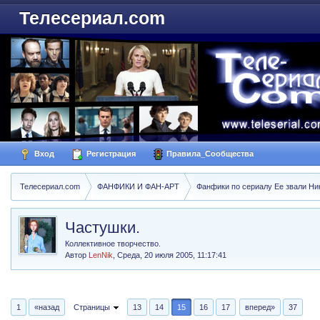
Телесериал.com
Вход
Регистрация
Правила_Сообщества
Телесериал.com
ФАНФИКИ И ФАН-АРТ
Фанфики по сериалу Ее звали Ники
Частушки.
Коллективное творчество.
Автор
LenNik
,
Среда, 20 июля 2005, 11:17:41
1
«назад
Страницы
13
14
15
16
17
вперед»
37