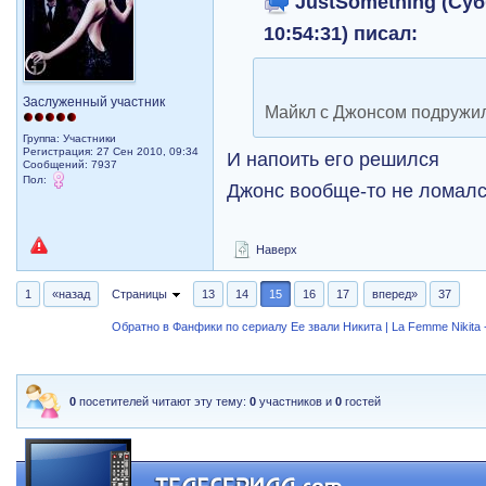
JustSomething (Субб
10:54:31) писал:
Заслуженный участник
Майкл с Джонсом подружил
Группа: Участники
Регистрация: 27 Сен 2010, 09:34
И напоить его решился
Сообщений: 7937
Пол:
Джонс вообще-то не ломал
Наверх
1
«назад
Страницы
13
14
15
16
17
вперед»
37
Обратно в Фанфики по сериалу Ее звали Никита | La Femme Nikita -
0
посетителей читают эту тему:
0
участников и
0
гостей