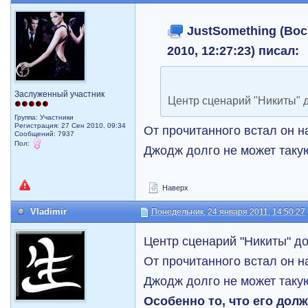
JustSomething (Вос
2010, 12:27:23) писал:
Заслуженный участник
Центр сценарий "Никиты" д
Группа: Участники
Регистрация: 27 Сен 2010, 09:34
От прочитанного встал он 
Сообщений: 7937
Пол:
Джодж долго не может таку
Наверх
Vladimir
Понедельник, 24 января 2011, 14:50:27
Центр сценарий "Никиты" до
От прочитанного встал он 
Джодж долго не может таку
Особенно то, что его дол