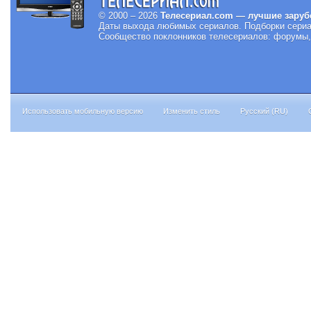
© 2000 – 2026
Телесериал.com — лучшие заруб
Даты выхода любимых сериалов.
Подборки сериа
Сообщество поклонников телесериалов: форумы, 
Использовать мобильную версию
Изменить стиль
Русский (RU)