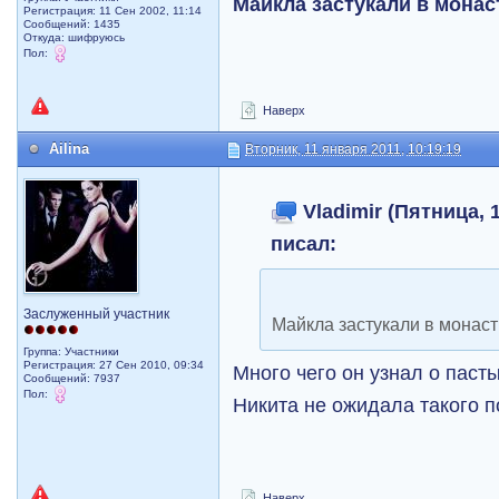
Майкла застукали в монас
Регистрация: 11 Сен 2002, 11:14
Сообщений: 1435
Откуда: шифруюсь
Пол:
Наверх
Ailina
Вторник, 11 января 2011, 10:19:19
Vladimir (Пятница, 1
писал:
Заслуженный участник
Майкла застукали в монасты
Группа: Участники
Регистрация: 27 Сен 2010, 09:34
Много чего он узнал о паст
Сообщений: 7937
Пол:
Никита не ожидала такого 
Наверх