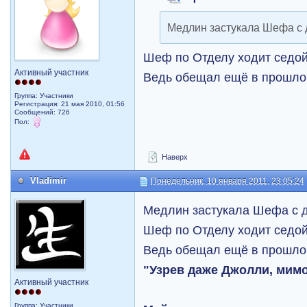
Медлин застукала Шефа с д
Шеф по Отделу ходит седой
Активный участник
Ведь обещал ещё в прошлом
Группа: Участники
Регистрация: 21 мая 2010, 01:56
Сообщений: 726
Пол:
Наверх
Vladimir
Понедельник, 10 января 2011, 23:05:24
Медлин застукала Шефа с д
Шеф по Отделу ходит седой
Ведь обещал ещё в прошло
"Узрев даже Джолли, мимо
Активный участник
Группа: Участники