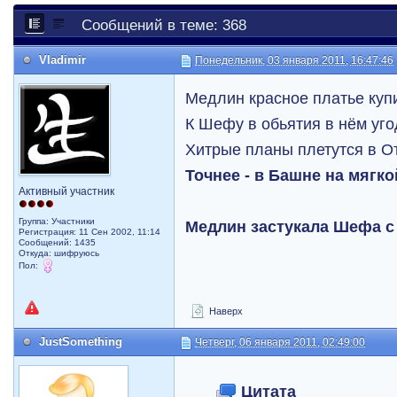
Сообщений в теме: 368
Vladimir
Понедельник, 03 января 2011, 16:47:46
Медлин красное платье куп
К Шефу в обьятия в нём уго
Хитрые планы плетутся в О
Точнее - в Башне на мягко
Активный участник
Группа: Участники
Медлин застукала Шефа с 
Регистрация: 11 Сен 2002, 11:14
Сообщений: 1435
Откуда: шифруюсь
Пол:
Наверх
JustSomething
Четверг, 06 января 2011, 02:49:00
Цитата