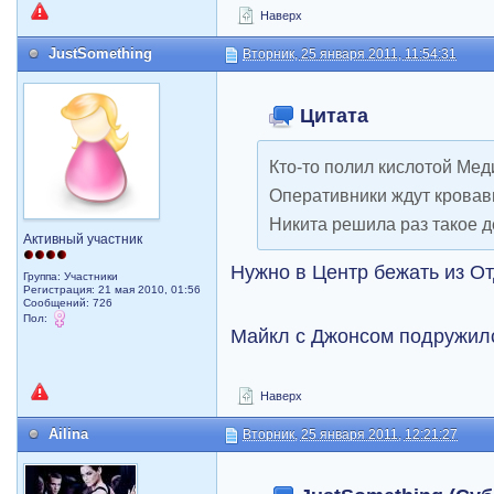
Наверх
JustSomething
Вторник, 25 января 2011, 11:54:31
Цитата
Кто-то полил кислотой Меди
Оперативники ждут кровав
Никита решила раз такое д
Активный участник
Нужно в Центр бежать из От
Группа: Участники
Регистрация: 21 мая 2010, 01:56
Сообщений: 726
Пол:
Майкл с Джонсом подружилс
Наверх
Ailina
Вторник, 25 января 2011, 12:21:27