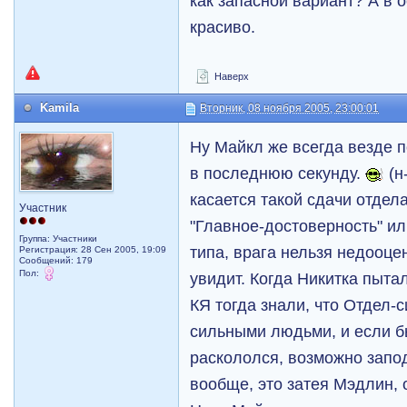
как запасной вариант? А в о
красиво.
Наверх
Kamila
Вторник, 08 ноября 2005, 23:00:01
Ну Майкл же всегда везде п
в последнюю секунду.
(н
касается такой сдачи отдел
Участник
"Главное-достоверность" ил
Группа: Участники
типа, врага нельзя недооц
Регистрация: 28 Сен 2005, 19:09
Сообщений: 179
Пол:
увидит. Когда Никитка пыта
КЯ тогда знали, что Отдел-
сильными людьми, и если бы
раскололся, возможно запо
вообще, это затея Мэдлин, 