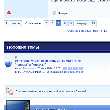
Наверх
1
«назад
Страницы
5
6
7
8
9
вперед»
15
Обратно в Ее звали Никита | La 
Похожие темы
Репутация участников форума: за что ставят
"плюсы" и "минусы"
1
Автор
Happiness
, 25 мая 2014, 15:52
1
2
3
4
В:
ГОРЯЧАЯ ЛИНИЯ
→
Техподдержка Телесериал.com
0
посетителей читают эту тему:
0
участников и
0
гостей