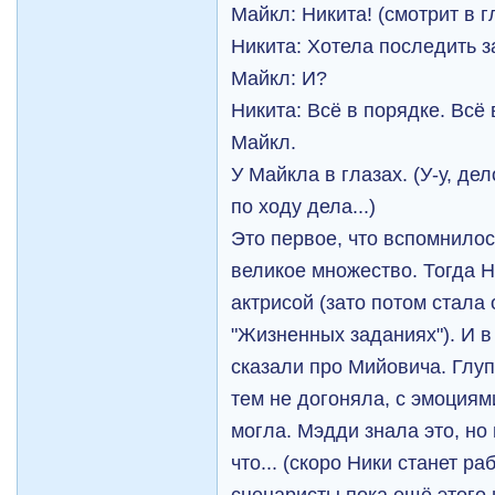
Майкл: Никита! (смотрит в г
Никита: Хотела последить з
Майкл: И?
Никита: Всё в порядке. Всё
Майкл.
У Майкла в глазах. (У-у, де
по ходу дела...)
Это первое, что вспомнило
великое множество. Тогда 
актрисой (зато потом стала
"Жизненных заданиях"). И в
сказали про Мийовича. Глу
тем не догоняла, с эмоциям
могла. Мэдди знала это, но 
что... (скоро Ники станет ра
сценаристы пока ещё этого н