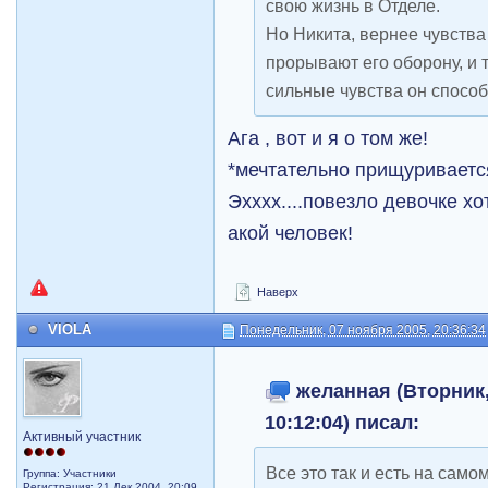
свою жизнь в Отделе.
Но Никита, вернее чувства
прорывают его оборону, и 
сильные чувства он способ
Ага , вот и я о том же!
*мечтательно прищуривается
Эхххх....повезло девочке хо
акой человек!
Наверх
VIOLA
Понедельник, 07 ноября 2005, 20:36:34
желанная (Вторник,
10:12:04) писал:
Активный участник
Все это так и есть на само
Группа: Участники
Регистрация: 21 Дек 2004, 20:09