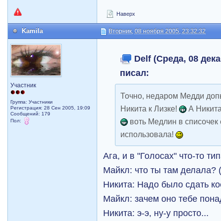
Наверх
Kamila
Вторник, 08 ноября 2005, 23:32:32
Delf (Среда, 08 дека
писал:
Участник
Точно, недаром Медди доп
Группа: Участники
Никита к Лизке!
А Никита
Регистрация: 28 Сен 2005, 19:09
Сообщений: 179
воть Медлин в списочек
Пол:
использовала!
Ага, и в "Голосах" что-то тип
Майкл: что ты там делала? 
Никита: Надо было сдать ко
Майкл: зачем оно тебе пон
Никита: э-э, ну-у просто...