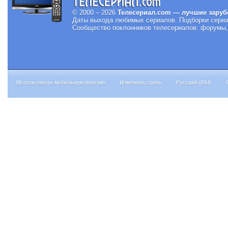
© 2000 – 2026
Телесериал.com — лучшие заруб
Даты выхода любимых сериалов.
Подборки сериа
Сообщество поклонников телесериалов: форумы, 
Использовать мобильную версию
Изменить стиль
Русский (RU)