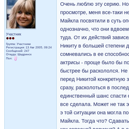
Очень люблю эту серию. Но
просмотре, меня все-таки н
Майкла посвятили в суть оп
однозначно, что они вдвое
Участник
туда. От их действий зависе
Группа: Участники
Никиту в большей степени д
Регистрация: 13 Авг 2005, 09:24
Сообщений: 247
сомневались в ее способнос
Откуда: Шадринск
Пол:
актрисы - проще было бы пос
быстрее бы раскололся. Не
перед Никитой конкретную за
сразу, расколоться в после
единственный шанс спасти 
все сделала. Может не так 
э той ситуации она могла п
Майкла. Тогда что? Сдавать