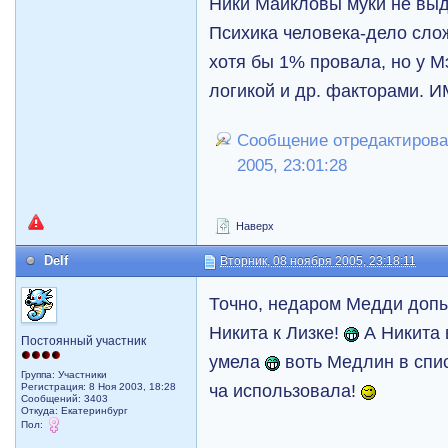
Ники Майкловы муки не выд
Психика человека-дело слож
хотя бы 1% провала, но у М
логикой и др. факторами. 
Сообщение отредактировал
2005, 23:01:28
Наверх
Delf
Вторник, 08 ноября 2005, 23:18:11
Точно, недаром Медди допы
Никита к Лизке!
А Никита 
Постоянный участник
умела
воть Медлин в спи
Группа: Участники
ча использовала!
Регистрация: 8 Ноя 2003, 18:28
Сообщений: 3403
Откуда: Екатеринбург
Пол: