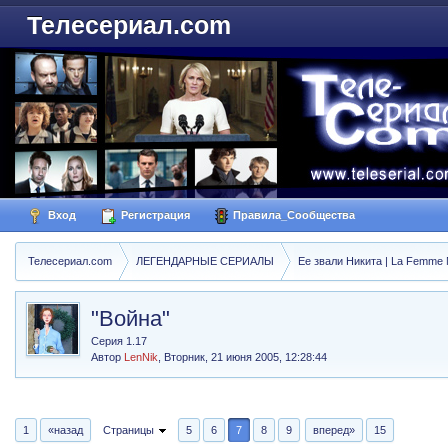
Телесериал.com
Вход
Регистрация
Правила_Сообщества
Телесериал.com
ЛЕГЕНДАРНЫЕ СЕРИАЛЫ
Ее звали Никита | La Femme N
"Война"
Серия 1.17
Автор
LenNik
,
Вторник, 21 июня 2005, 12:28:44
1
«назад
Страницы
5
6
7
8
9
вперед»
15