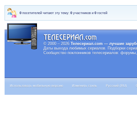
0
посетителей читают эту тему:
0
участников и
0
гостей
© 2000 – 2026
Телесериал.com — лучшие заруб
Даты выхода любимых сериалов.
Подборки сериа
Сообщество поклонников телесериалов: форумы, 
Использовать мобильную версию
Изменить стиль
Русский (RU)