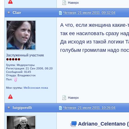
Наверх
Clair
Четверг, 21 июля 2011, 09:32:04
А что, если женщина какие-
так ее насиловать сразу на
Да исходя из такой логики 
голубым громилам надо пос
Заслуженный участник
Группа: Модераторы
Регистрация: 21 Сен 2006, 06:20
Сообщений: 9145
Откуда: Владивосток
Пол:
Мои группы:
Мейсонская ложа
Наверх
luigiperelli
Четверг, 21 июля 2011, 10:26:04
Adriano_Celentano 