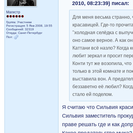
2010, 08:23:39) писал:
Магистр
Для меня весьма странно, ч
Группа: Участники
красавицей. Где-то прочита
Регистрация: 5 Янв 2008, 19:55
Сообщений: 32319
"холодная селёдка с выпуч
Откуда: Санкт-Петербург
Пол:
оно самое верное. А как о
Каттани всё назло? Когда к
любит зеркал и просит пере
Конти тут же возопила, чт
только в этой комнате и по
выставила вон. А предател
беззаветно её любил? Когд
стало ей поделом.
Я считаю что Сильвия крас
Сильвия заместитель прокур
праве решать где и как доп
Какое предательство мужа