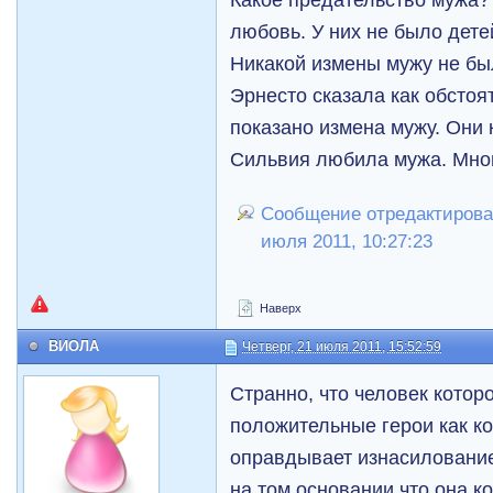
любовь. У них не было дете
Никакой измены мужу не был
Эрнесто сказала как обстоя
показано измена мужу. Они 
Сильвия любила мужа. Мног
Сообщение отредактировал l
июля 2011, 10:27:23
Наверх
ВИОЛА
Четверг, 21 июля 2011, 15:52:59
Странно, что человек котор
положительные герои как к
оправдывает изнасиловани
на том основании что она к