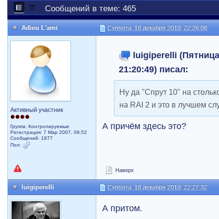
Сообщений в теме: 465
Adieu L'ami
Суббота, 18 декабря 2010, 22:26:08
luigiperelli (Пятниц
21:20:49) писал:
Ну да "Спрут 10" на стольк
на RAI 2 и это в лучшем сл
Активный участник
А причём здесь это?
Группа: Контролируемые
Регистрация: 7 Мар 2007, 08:52
Сообщений: 1877
Пол:
Наверх
luigiperelli
Суббота, 18 декабря 2010, 22:27:32
А притом.