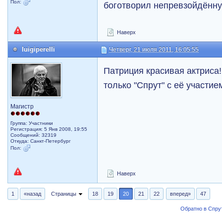
Пол:
боготворил непревзойдён
Наверх
luigiperelli
Четверг, 21 июля 2011, 16:05:55
Патриция красивая актриса!
только "Спрут" с её участие
Магистр
Группа: Участники
Регистрация: 5 Янв 2008, 19:55
Сообщений: 32319
Откуда: Санкт-Петербург
Пол:
Наверх
1
«назад
Страницы
18
19
20
21
22
вперед»
47
Обратно в Спрут