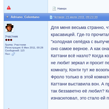
Наверх
Adriano_Celentano
Четверг, 21 июля 2011, 09:23:39
Для меня весьма странно, чт
красавицей. Где-то прочитал
Участник
"холодная селёдка с выпуче
Группа: Участники
оно самое верное. А как он
Регистрация: 6 Июн 2011, 00:26
Сообщений: 115
Пол:
Каттани всё назло? Когда к
не любит зеркал и просит п
комнату, Конти тут же возо
Фроло только в этой комнате
Каттани выставила вон. А п
так беззаветно её любил? К
изнасиловал, это стало ей 