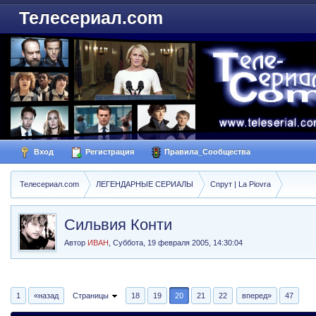
Телесериал.com
Вход
Регистрация
Правила_Сообщества
Телесериал.com
ЛЕГЕНДАРНЫЕ СЕРИАЛЫ
Спрут | La Piovra
Сильвия Конти
Автор
ИВАН
,
Суббота, 19 февраля 2005, 14:30:04
1
«назад
Страницы
18
19
20
21
22
вперед»
47