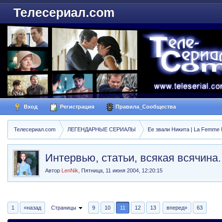
Телесериал.com
Вход
Регистрация
Правила_Сообщества
Телесериал.com
ЛЕГЕНДАРНЫЕ СЕРИАЛЫ
Ее звали Никита | La Femme N
Интервью, статьи, всякая всячина..
Автор
LenNik
,
Пятница, 11 июня 2004, 12:20:15
1
«назад
Страницы
9
10
11
12
13
вперед»
63