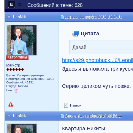
Сообщений в теме: 628
LenNik
Четверг, 11 ноября 2010, 12:24:11
Цитата
Давай
АВТОР ТЕМЫ
http://s29.photobuck...6/Lenni
Магистр
Здесь я выложила три кусо
Группа: Супермодераторы
Регистрация: 20 Фев 2002, 14:33
Сообщений: 40231
Серию целиком чуть позже.
Откуда: Москва
Пол:
Наверх
LenNik
Среда, 01 декабря 2010, 09:56:11
Квартира Никиты.