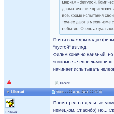
меркам - фигурой. Комичес
драматические приключени
все, кроме испытания своих
точнее дают в механизме с
небытие. Очень актуальное
Почти в каждом кадре фир
"пустой" взгляд.
Фильм конечно наивный, но ч
знакомое - человек-машина 
начинает испытывать челео
Наверх
Libertad
Четверг, 02 июня 2011, 19:42:40
Посмотрела отдельные мом
немецком. Спасибо) Но... С
Новичок