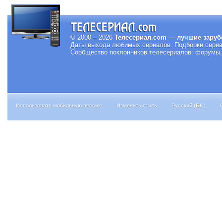
© 2000 – 2026
Телесериал.com — лучшие заруб
Даты выхода любимых сериалов.
Подборки сериа
Сообщество поклонников телесериалов: форумы, 
Использовать мобильную версию
Изменить стиль
Русский (RU)