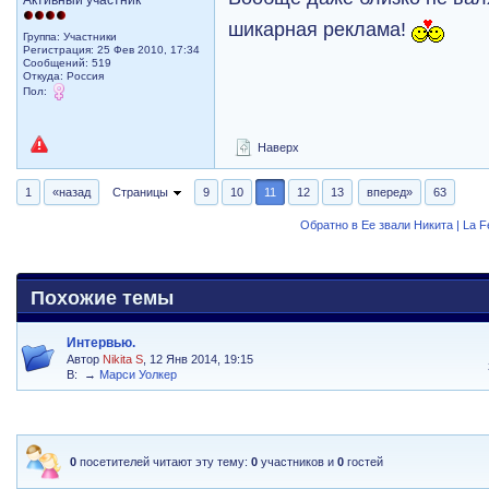
Активный участник
шикарная реклама!
Группа: Участники
Регистрация: 25 Фев 2010, 17:34
Сообщений: 519
Откуда: Россия
Пол:
Наверх
1
«назад
Страницы
9
10
11
12
13
вперед»
63
Обратно в Ее звали Никита | La 
Похожие темы
Интервью.
Автор
Nikita S
, 12 Янв 2014, 19:15
В:
→
Марси Уолкер
0
посетителей читают эту тему:
0
участников и
0
гостей