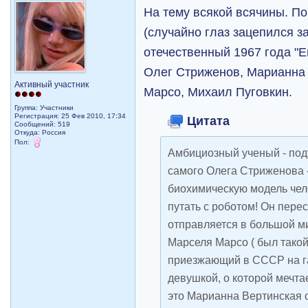
На тему всякой всячины. П
(случайно глаз зацепился з
отечественный 1967 года "Е
Олег Стриженов, Марианна 
Активный участник
Марсо, Михаил Пуговкин.
Группа: Участники
Регистрация: 25 Фев 2010, 17:34
Цитата
Сообщений: 519
Откуда: Россия
Пол:
Амбициозный ученый - под
самого Олега Стриженова -
биохимическую модель чел
путать с роботом! Он пере
отправляется в большой ми
Марселя Марсо ( был тако
приезжающий в СССР на га
девушкой, о которой мечта
это Марианна Вертинская 