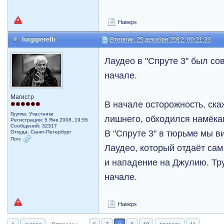
Наверх
luigiperelli
Вторник, 25 декабря 2012, 00:21:33
Лаудео в "Спруте 3" был сов
начале.
Магистр
В начале осторожность, ска
Группа: Участники
лишнего, обходился намёкам
Регистрация: 5 Янв 2008, 19:55
Сообщений: 32317
В "Спруте 3" в тюрьме мы в
Откуда: Санкт-Петербург
Пол:
Лаудео, который отдаёт сам
и нападение на Джулию. Тру
начале.
Наверх