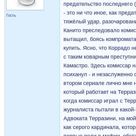
предательство последнего 
- это ни что иное, как пред
Гость
тяжёлый удар, разочарован
Канито преследовало комис
вытащил, боясь компромата.
купить. Ясно, что Коррадо 
с таким коварным преступни
Камастро. Здесь комиссар н
психанул - и незаслуженно 
втором сериале лично мне 
который работает на Терраз
когда комиссар играл с Терр
журналиста пытали в какой
Адвоката Терразини, на мой
как серого кардинала, кото
первые роли в мафии, обст