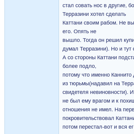
стал совать нос в другие, 
Терразини хотел сделать
Каттани своим рабом. Не вы
его. Опять не
вышло. Тогда он решил купит
думал Терразини). Но и тут
А со стороны Каттани подс
более подло,
потому что именно Каннито
из тюрьмы(надавил на Терр
свидетеля невиновности). И
не был ему врагом и к пох
отношения не имел. На пер
покровительствовал Каттан
потом перестал-вот и вся ег