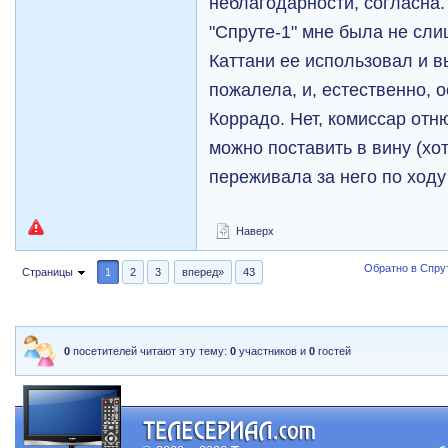
неблагодарности, согласна.
"Спруте-1" мне была не сли
Каттани ее использовал и в
пожалела, и, естественно, о
Коррадо. Нет, комиссар отн
можно поставить в вину (хот
переживала за него по ходу
Наверх
Обратно в Спрут
Страницы
1
2
3
вперед»
43
0
посетителей читают эту тему:
0
участников и
0
гостей