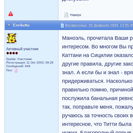
Наверх
Enriketta
Воскресенье, 01 февраля 2004, 13:05:4
Маноэль, прочитала Ваши 
интересом. Во многом Вы п
Активный участник
Каттани на Сицилии оказал
Группа: Участники
другие правила, другие зак
Регистрация: 11 Окт 2003, 09:28
Сообщений: 649
Пол:
знал. А если бы и знал - вр
придерживаться. Насколько 
правильно помню, причино
послужила банальная ревно
так, поправьте меня, пожалу
ручаюсь за точность своих
интересное, что Титти была 
нужна. Благородный порыв,