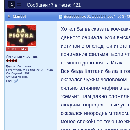
Сообщений в теме: 421
Manoel
Воскресенье, 01 февраля 2004, 10:37:0
Хотел бы высказать кое-ка
данного сериала. Мои выск
истиной в опследней инстан
АВТОР ТЕМЫ
понимание фильма. Если что
Активный участник
немного дополнять. Итак...
Группа: Участники
Вся беда Каттани была в то
Регистрация: 14 мая 2003, 16:36
Сообщений: 907
Откуда: Москва
оказался чужим человеком.
Пол:
сильно влияние мафии в её 
"семьи". Там давно сложил
людьми, определённые усто
оказался инородным телом,
менее спокойное течение жи
мир, живущий по своим зак