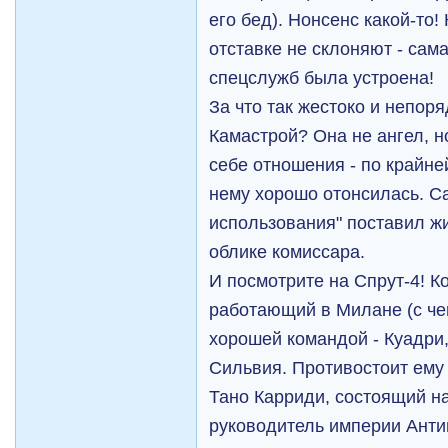
его бед). Нонсенс какой-то!
отставке не склоняют - са
спецслужб была устроена!
За что так жестоко и непор
Камастрой? Она не ангел, н
себе отношения - по крайне
нему хорошо отонсилась. С
использования" поставил ж
облике комиссара.
И посмотрите на Спрут-4! К
работающий в Милане (с чег
хорошей командой - Куадри
Сильвия. Противостоит ему
Тано Карриди, состоящий н
руководитель империи Антин