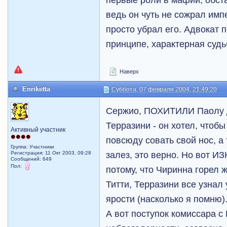
ведь он чуть не сожрал имп
просто убрал его. Адвокат п
принципе, характерная суд
Наверх
Enriketta
Суббота, 07 февраля 2004, 21:49:20
Сержио, ПОХИТИЛИ Паолу д
Терразини - он хотел, чтоб
Активный участник
повсюду совать свой нос, а 
Группа: Участники
залез, это верно. Но вот
Регистрация: 11 Окт 2003, 09:28
Сообщений: 649
Пол:
потому, что Чиринна горел 
Титти, Терразини все узнал
ярости (насколько я помню)
А вот поступок комиссара с 