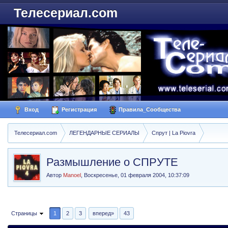
Телесериал.com
Вход
Регистрация
Правила_Сообщества
Телесериал.com
ЛЕГЕНДАРНЫЕ СЕРИАЛЫ
Спрут | La Piovra
Размышление о СПРУТЕ
Автор
Manoel
,
Воскресенье, 01 февраля 2004, 10:37:09
Страницы
1
2
3
вперед»
43