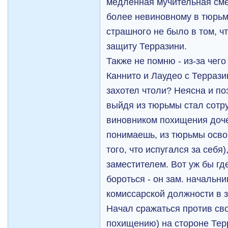
медленная мучительная сме
более невиновному в тюрьм
страшного не было в том, ч
защиту Терразини.
Также не помню - из-за чег
Каннито и Лаудео с Террази
захотел чтоли? Неясна и по
выйдя из тюрьмы стал сотр
виновником похищения дочер
понимаешь, из тюрьмы осво
того, что испугался за себя
заместителем. Вот уж бы гд
бороться - он зам. начальни
комиссарской должности в з
Начал сражаться против св
похищению) на стороне Терр