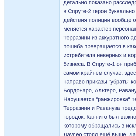
детально показано расследо
в Спруте-2 герои буквально 
действия полиции вообще о
меняется характер персонаж
Терразини из аккуратного 
пошиба превращается в како
истребителя неверных и во
бизнеса. В Спруте-1 он при
самом крайнем случае, здес
направо приказы "убрать" к
Бордонаро, Альтеро, Равану
Нарушается "ранжировка" п
Терразини и Равануза пред
городок, Каннито был важно
которому обращались в иск
Лаудео стоял ещё выше. Да