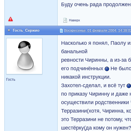
Буду очень рада продолжен
Наверх
Гость_Сержио
Воскресенье, 01 февраля 2004, 14:38:0
Насколько я понял, Паолу и
банальной
ревности Чиринны, а из-за 
его подчинённых
Не было
никакой инструкции.
Гость
Захотел-сделал, и всё тут
по приказу Чиринну и даже
осуществили родственники 
Терразини(хотя, Чиринна, ко
это Терразини не потому, ч
шестёрку(да кому он нужен?!