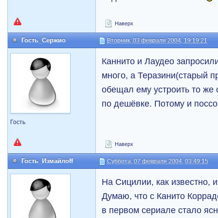
Наверх
Гость_Сержио
Вторник, 03 февраля 2004, 19:19:21
Каннито и Лаудео запросил
много, а Теразини(старый п
обещал ему устроить то же 
по дешёвке. Потому и поссо
Гость
Наверх
Гость_Измайлоff
Суббота, 07 февраля 2004, 03:49:15
На Сицилии, как известно, и
Думаю, что с Канито Коррад
в первом сериале стало ясн