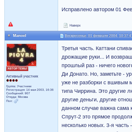
Исправлено автором 01 Фев
Наверх
Manoel
Воскресенье, 01 февраля 2004, 10:37:4
Третья часть. Каттани спив
дрожащие руки... И возвращ
прошлый раз - ничего новог
АВТОР ТЕМЫ
Ди Донато. Но, заметьте - у
Активный участник
уже не разборки с вшивым 
Группа: Участники
типа Чиррина. Это другие л
Регистрация: 14 мая 2003, 16:36
Сообщений: 907
Откуда: Москва
другие деньги, другие отнош
Пол:
данном случае важна сама 
Спрут-2 это прямое продолж
несколько новых. 3-я часть