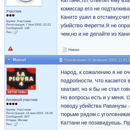
Каттани,тот ответил ему вз
комиссар его не подталкива
Участник
Канито ушел в отставку,счит
Группа: Участники
убийство Феретти.Я не опр
Регистрация: 7 Ноя 2003, 22:22
Сообщений: 146
Пол:
чем,но и не делайте из Кан
Наверх
Manoel
Понедельник, 02 февраля 2004, 23:45:
Народ, к сожалению я не о
подробности. Что касается 
хватает, но я бы не стал гов
АВТОР ТЕМЫ
Но вопросы есть и у меня. О
Активный участник
поводу убийства Раванузы -
Группа: Участники
тюрьме рядом с уголовникам
Регистрация: 14 мая 2003, 16:36
Сообщений: 907
Откуда: Москва
Каттани не позавидуешь. Пр
Пол: