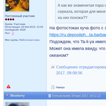
А как же знаменитая пара 
сериала, которая для мен
Постоянный участник
на них похожа??
Группа: Участники
На фотостоках куча фото с 
Регистрация: 18 Ноя 2013, 12:33
Сообщений: 4028
Пол:
https://ru.depositph...ta-barba
Мои группы:
Мейсонская ложа
Подождем, что Ta-li-ya имел
Может она имела ввиду, что
океаном?
Сообщение отредактировал
2017, 09:08:56
Наверх
Blueberry
Понедельник, 08 мая 2017, 16:52:21