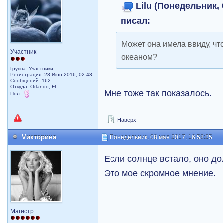
Lilu (Понедельник, 
писал:
Может она имела ввиду, чт
Участник
океаном?
Группа: Участники
Регистрация: 23 Июн 2016, 02:43
Сообщений: 162
Откуда: Orlando, FL
Мне тоже так показалось.
Пол:
Наверх
Vикторина
Понедельник, 08 мая 2017, 16:58:25
Если солнце встало, оно до
Это мое скромное мнение.
Магистр