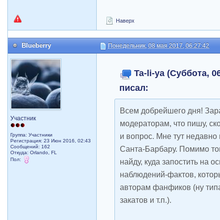
Наверх
Blueberry
Понедельник, 08 мая 2017, 06:27:42
Ta-li-ya (Суббота, 0
писал:
Всем добрейшего дня! Зар
Участник
модераторам, что пишу, ско
и вопрос. Мне тут недавно
Группа: Участники
Регистрация: 23 Июн 2016, 02:43
Сообщений: 162
Санта-Барбару. Помимо того
Откуда: Orlando, FL
Пол:
найду, куда запостить на о
наблюдений-фактов, котор
авторам фанфиков (ну типа
закатов и т.п.).