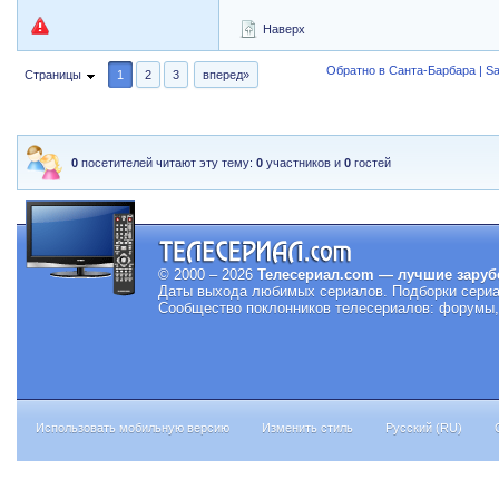
Наверх
Обратно в Санта-Барбара | Sa
Страницы
1
2
3
вперед»
0
посетителей читают эту тему:
0
участников и
0
гостей
© 2000 – 2026
Телесериал.com — лучшие заруб
Даты выхода любимых сериалов.
Подборки сериа
Сообщество поклонников телесериалов: форумы, 
Использовать мобильную версию
Изменить стиль
Русский (RU)