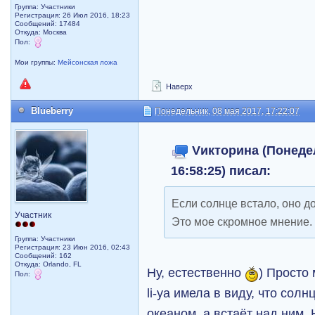
Группа: Участники
Регистрация: 26 Июл 2016, 18:23
Сообщений: 17484
Откуда: Москва
Пол:
Мои группы:
Мейсонская ложа
Наверх
Blueberry
Понедельник, 08 мая 2017, 17:22:07
Vикторина (Понедел
16:58:25) писал:
Если солнце встало, оно д
Участник
Это мое скромное мнение.
Группа: Участники
Регистрация: 23 Июн 2016, 02:43
Сообщений: 162
Откуда: Orlando, FL
Ну, естественно
) Просто
Пол:
li-ya имела в виду, что сол
океаном, а встаёт над ним.