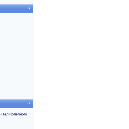
#6
#7
и великолепного