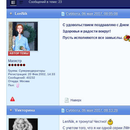
Сообщений в теме: 23
LenNik
Суббота, 06 мая 2017, 08:05:08
С удовольствием поздравляю с Днем
Здоровья и радости вокруг!
Пусть исполняются все замыслы.
АВТОР ТЕМЫ
Магистр
Группа: Супермодераторы
Регистрация: 20 Фев 2002, 14:33
Сообщений: 40232
Откуда: Москва
Пол:
Наверх
Vикторина
Суббота, 06 мая 2017, 08:13:28
LenNik, я тронута! Честно!
С учетом того, что я ни одной серии ЛФ