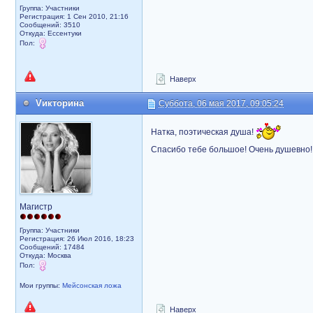
Группа: Участники
Регистрация: 1 Сен 2010, 21:16
Сообщений: 3510
Откуда: Ессентуки
Пол:
Наверх
Vикторина
Суббота, 06 мая 2017, 09:05:24
Натка, поэтическая душа!
Спасибо тебе большое! Очень душевно
Магистр
Группа: Участники
Регистрация: 26 Июл 2016, 18:23
Сообщений: 17484
Откуда: Москва
Пол:
Мои группы:
Мейсонская ложа
Наверх