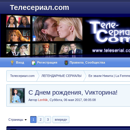
Телесериал.com
Вход
Регистрация
Правила_Сообщества
Телесериал.com
ЛЕГЕНДАРНЫЕ СЕРИАЛЫ
Ее звали Никита | La Femme
С Днем рождения, Vикторина!
Автор
LenNik
,
Суббота, 06 мая 2017, 08:05:08
Страницы
1
2
3
вперед»