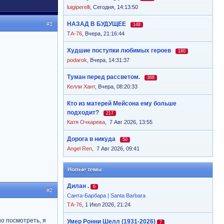
luigiperelli
,
Сегодня, 14:13:50
#1
НАЗАД В БУДУЩЕЕ
148
ТА-76
,
Вчера, 21:16:44
Худшие поступки любимых героев
180
podarok
,
Вчера, 14:31:37
Туман перед рассветом.
368
Келли Хант
,
Вчера, 08:20:33
Кто из матерей Мейсона ему больше
подходит?
217
Катя Очкарева
,
7 Авг 2026, 13:55
Дорога в никуда
50
Angel Ren
,
7 Авг 2026, 09:41
Новые темы
Дилан .
6
#2
Санта-Барбара | Santa Barbara
ТА-76
, 1 Июл 2026, 21:24
но посмотреть, я
Умер Ронни Шелл (1931-2026)
7