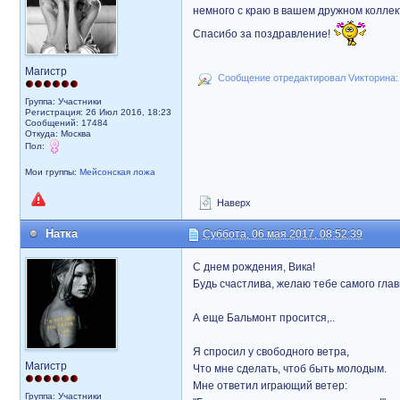
немного с краю в вашем дружном коллек
Спасибо за поздравление!
Магистр
Сообщение отредактировал Vикторина: 
Группа: Участники
Регистрация: 26 Июл 2016, 18:23
Сообщений: 17484
Откуда: Москва
Пол:
Мои группы:
Мейсонская ложа
Наверх
Натка
Суббота, 06 мая 2017, 08:52:39
С днем рождения, Вика!
Будь счастлива, желаю тебе самого главн
А еще Бальмонт просится,..
Я спросил у свободного ветра,
Магистр
Что мне сделать, чтоб быть молодым.
Мне ответил играющий ветер:
Группа: Участники