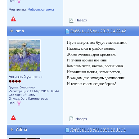
Пол:
Мои группы:
Мейсонская ложа
Наверх
sma
Суббота, 06 мая 2017, 14:33:42
Пусть минуты все будут счастливыми,
Нежных слов и улыбок полны,
Жизнь эмоции дарит красивые,
И пленит аромат новизны!
Комплиментов, цветов, восхищения,
Исполнения мечты, новых встреч,
Активный участник
В каждом дне находить вдохновение
И тепло в своем сердце беречь!
Группа: Участники
Регистрация: 11 Мар 2016, 18:44
Сообщений: 1997
Откуда: Усть-Каменогорск
Пол:
Наверх
Ailina
Суббота, 06 мая 2017, 15:12:41