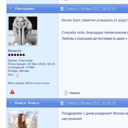
Vикторина
Суббота, 06 мая 2017, 09:11:44
Келли Хант, приятно услышать от родс
Спасибо тебе, благодаря твоим клипам 
Любовь к хорошим детективам (и даже к 
Магистр
Группа: Участники
Регистрация: 26 Июл 2016, 18:23
Сообщений: 17484
Откуда: Москва
Пол:
Мои группы:
Мейсонская ложа
Наверх
Алиса_Алиса
Суббота, 06 мая 2017, 12:50:34
Поздравляю с днем рождения! Желаю ве
настроения!