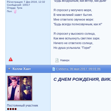
"Будь воздушным, как ветер, как дым!"
Регистрация: 7 Дек 2016, 12:32
Сообщений: 10017
Откуда: Тула
Я спросил у могучего моря,
Пол:
В чем великий завет бытия.
Мне ответило звучное море:
"Будь всегда полнозвучным, как я!"
Я спросил у высокого солнца,
Как мне вспыхнуть светлее зари.
Ничего не ответило солнце,
Но душа услыхала: "Гори!"
Наверх
Келли Хант
Суббота, 06 мая 2017, 09:01:06
С ДНЕМ РОЖДЕНИЯ, ВИКА
Постоянный участник