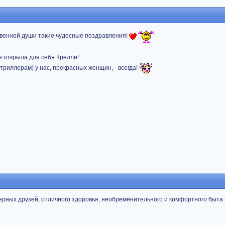
твенной души такие чудесные поздравления!
я открыла для себя Крелли!
триллерам) у нас, прекрасных женщин, - всегда!
рных друзей, отличного здоровья, необременительного и комфортного быта 