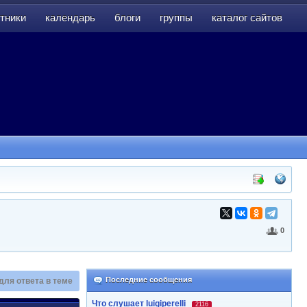
тники
календарь
блоги
группы
каталог сайтов
тники
календарь
блоги
группы
каталог сайтов
0
Последние сообщения
для ответа в теме
Что слушает luigiperelli
2116