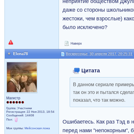
неприятие обществом Джули
даже со стороны школьнико
жестоки, чем взрослые) как
было исключено?
Наверх
Elena78
Воскресенье, 30 апреля 2017, 20:25:31
Цитата
В данном сериале примеры
так он это и пытался сдела
Магистр
показал, что так можно.
Группа: Участники
Регистрация: 22 Ноя 2013, 18:54
Сообщений: 14408
Пол:
Ошибаетесь. Как раз Тэд в 
Мои группы:
Мейсонская ложа
перед нами "непокорным", 