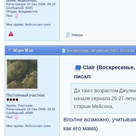
Группа: Модераторы
Регистрация: 21 Сен 2006, 06:20
Сообщений: 9145
Откуда: Владивосток
Пол:
Мои группы:
Мейсонская ложа
Наверх
Мэри Мэй
Воскресенье, 30 апреля 2017, 15:53:44
Clair (Воскресенье,
писал:
Да там с возрастом Джулии 
Постоянный участник
начале сериала 26-27-летня
старше Мейсона.
Группа: Участники
Регистрация: 24 Сен 2009, 22:31
Сообщений: 4098
Пол:
Вполне возможно, учитывая
Мои группы:
Мейсонская ложа
как его мама)