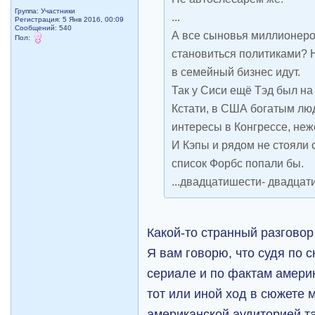
Группа: Участники
...
Регистрация: 5 Янв 2016, 00:09
Сообщений: 540
А все сыновья миллионер
Пол:
становиться политиками? Н
в семейный бизнес​ идут.
Так у Сиси ещё Тэд был на
Кстати, в США богатым лю
интересы в Конгрессе, неж
И Кэпы и рядом не стояли 
список Форбс попали бы.
...двадцатишести- двадцат
Какой-то странный разговор
Я вам говорю, что судя по 
сериале и по фактам амери
тот или иной ход в сюжете 
американской аудиторией та