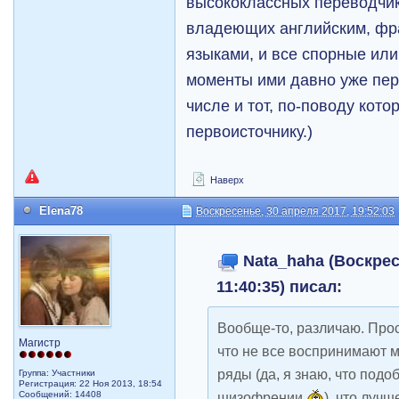
высококлассных переводчик
владеющих английским, фр
языками, и все спорные ил
моменты ими давно уже пер
числе и тот, по-поводу кото
первоисточнику.)
Наверх
Elena78
Воскресенье, 30 апреля 2017, 19:52:03
Nata_haha (Воскрес
11:40:35) писал:
Вообще-то, различаю. Прос
Магистр
что не все воспринимают 
ряды (да, я знаю, что подо
Группа: Участники
Регистрация: 22 Ноя 2013, 18:54
Сообщений: 14408
шизофрении
), что луч