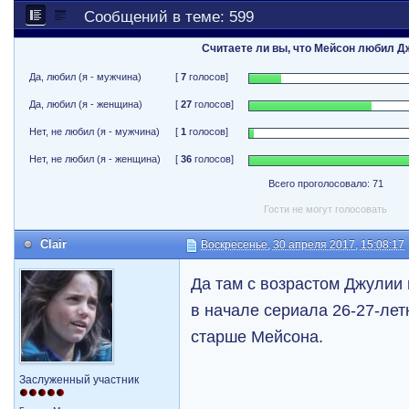
Сообщений в теме: 599
Считаете ли вы, что Мейсон любил 
Да, любил (я - мужчина)
[
7
голосов]
Да, любил (я - женщина)
[
27
голосов]
Нет, не любил (я - мужчина)
[
1
голосов]
Нет, не любил (я - женщина)
[
36
голосов]
Всего проголосовало: 71
Гости не могут голосовать
Clair
Воскресенье, 30 апреля 2017, 15:08:17
Да там с возрастом Джулии 
в начале сериала 26-27-летн
старше Мейсона.
Заслуженный участник