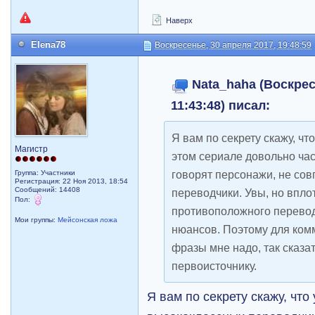
Наверх
Elena78
Воскресенье, 30 апреля 2017, 19:48:59
Nata_haha (Воскрес
11:43:48) писал:
Я вам по секрету скажу, чт
Магистр
этом сериале довольно част
говорят персонажи, не совп
Группа: Участники
Регистрация: 22 Ноя 2013, 18:54
Сообщений: 14408
переводчики. Увы, но впло
Пол:
противоположного перевод
Мои группы:
Мейсонская ложа
нюансов. Поэтому для ком
фразы мне надо, так сказат
первоисточнику.
Я вам по секрету скажу, что 