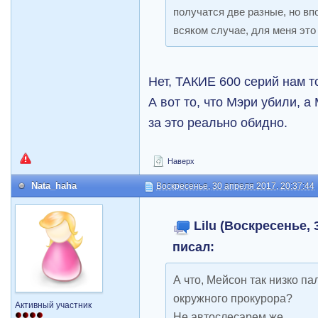
получатся две разные, но вп
всяком случае, для меня это 
Нет, ТАКИЕ 600 серий нам т
А вот то, что Мэри убили, а
за это реально обидно.
Наверх
Nata_haha
Воскресенье, 30 апреля 2017, 20:37:44
Lilu (Воскресенье, 
писал:
А что, Мейсон так низко п
окружного прокурора?
Активный участник
Не автослесарем же.