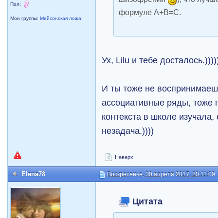
Пол:
формуле А+В=С.
Мои группы:
Мейсонская ложа
Ух, Lilu и тебе досталось.))))
И ты тоже не воспринимаеш
ассоциативные ряды, тоже 
контекста в школе изучала, 
незадача.))))
Наверх
Elena78
Воскресенье, 30 апреля 2017, 20:11:09
Цитата