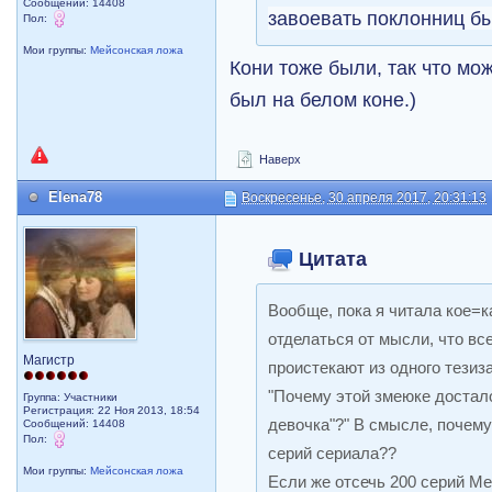
Сообщений: 14408
завоевать поклонниц б
Пол:
Мои группы:
Мейсонская ложа
Кони тоже были, так что мо
был на белом коне.)
Наверх
Elena78
Воскресенье, 30 апреля 2017, 20:31:13
Цитата
Вообще, пока я читала кое=к
отделаться от мысли, что вс
Магистр
проистекают из одного тезиз
"Почему этой змеюке достал
Группа: Участники
Регистрация: 22 Ноя 2013, 18:54
девочка"?" В смысле, почем
Сообщений: 14408
Пол:
серий сериала??
Мои группы:
Мейсонская ложа
Если же отсечь 200 серий Ме