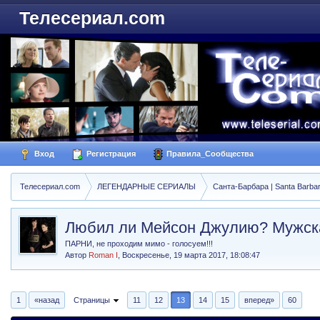
Телесериал.com
Вход
Регистрация
Правила_Сообщества
Телесериал.com
ЛЕГЕНДАРНЫЕ СЕРИАЛЫ
Санта-Барбара | Santa Barba
Любил ли Мейсон Джулию? Мужска
ПАРНИ, не проходим мимо - голосуем!!!
Автор
Roman I
,
Воскресенье, 19 марта 2017, 18:08:47
1
«назад
Страницы
11
12
13
14
15
вперед»
60