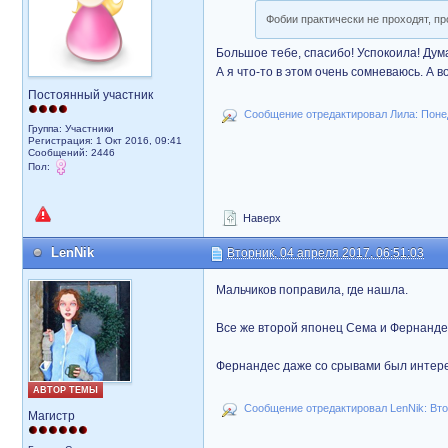
Фобии практически не проходят, пр
Большое тебе, спасибо! Успокоила! Дум
А я что-то в этом очень сомневаюсь. А в
Постоянный участник
Сообщение отредактировал Лила: Понед
Группа: Участники
Регистрация: 1 Окт 2016, 09:41
Сообщений: 2446
Пол:
Наверх
LenNik
Вторник, 04 апреля 2017, 06:51:03
Мальчиков поправила, где нашла.
Все же второй японец Сема и Фернанде
Фернандес даже со срывами был интере
АВТОР ТЕМЫ
Сообщение отредактировал LenNik: Втор
Магистр