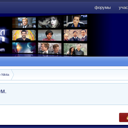
форумы
учас
форумы
учас
 Nikita
ем.