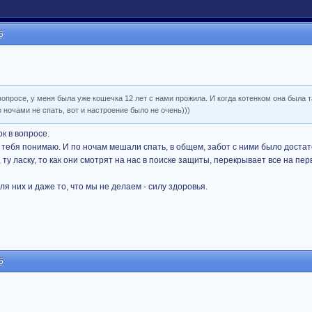
6
 вопросе, у меня была уже кошечка 12 лет с нами прожила. И когда котенком она была т
о ночами не спать, вот и настроение было не очень)))
ок в вопросе.
я тебя понимаю. И по ночам мешали спать, в общем, забот с ними было достат
 ту ласку, то как они смотрят на нас в поиске защиты, перекрывает все на пер
ля них и даже то, что мы не делаем - силу здоровья.
5