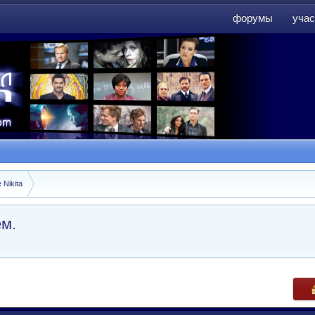
форумы
учас
форумы
учас
 Nikita
ем.