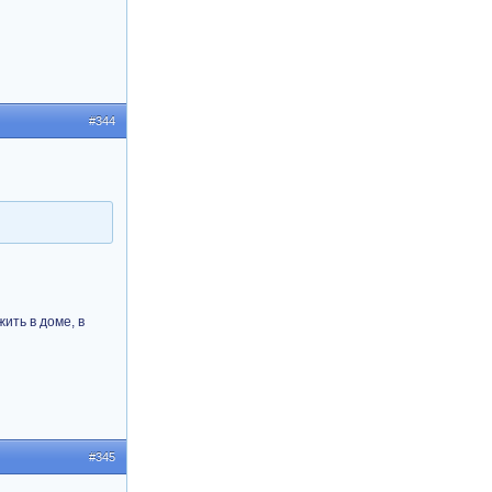
#344
ить в доме, в
#345