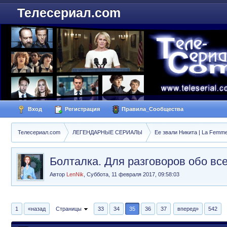
Телесериал.com
Вход
Регистрация
Правила_Сообщества
Телесериал.com
ЛЕГЕНДАРНЫЕ СЕРИАЛЫ
Ее звали Никита | La Femme
Болталка. Для разговоров обо вс
Автор
LenNik
,
Суббота, 11 февраля 2017, 09:58:03
1
«назад
Страницы
33
34
35
36
37
вперед»
542