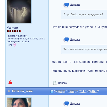
Цитата
А про Beck ты уже передумала?
Нет, но и не безусловно уверена. Ищу по
Магистр
Группа: Участники
Регистрация: 12 Дек 2006, 17:51
Цитата
Сообщений: 13235
Пол:
Ты в каком-то интересном мире ж
Мир как раз тот же) Хорошая компания 
Это принципы Маккинзи. **Или методы 
Наверх
katerina_sone
Четверг, 16 марта 2017, 09:46:32
Цитата