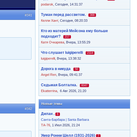
podarok
,
Сегодня, 14:31:37
Туман перед рассветом.
#341
368
Келли Хант
,
Сегодня, 08:20:33
Кто из матерей Мейсона ему больше
подходит?
217
Катя Очкарева
,
Вчера, 13:55:29
Что слушает luigiperelli
2114
luigiperelli
,
Вчера, 13:38:32
Дорога в никуда
50
Angel Ren
,
Вчера, 09:41:37
Седьмая Болталка.
6047
Ekatterrina
,
6 Авг 2026, 21:20
Новые темы
#342
Дилан .
6
Санта-Барбара | Santa Barbara
ТА-76
, 1 Июл 2026, 21:24
Умер Ронни Шелл (1931-2026)
7