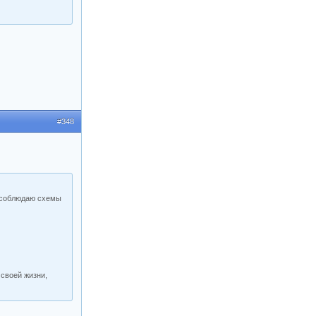
#348
е соблюдаю схемы
 своей жизни,