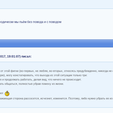
еодически мы пьём без повода и с поводом
017, 19:01:07) писал:
е от этой фигни (во-первых, не люблю, во-вторых, относясь предубежденно, никогда н
рю), могу констатировать, что выхода из этой ситуации только три:
 и продолжать работать, делая вид, что ничего не происходит.
ать общаться, полностью убрав помеху из жизни.
ают.
ражающая сторона рассосется, исчезнет, изменится. Поэтому, либо нужно убрать ее из