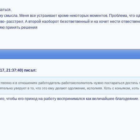
аться.
ижу смысла. Меня все устраивает кроме некоторых моментов. Проблема, что о
во- расстрел. А второй наоборот безответвенный и на хочет нести отвествен
вляю принять решения
17, 21:37:40) писал:
тственно и в отношениях работодатель-работоисполнитель нужно постараться достичь 
ятельно уверует в то, что это ему делают одолжение, исполняя. Хоть с коньяком, хоть
го, чтобы его приход на работу воспринимался как величайшее благодеяние.