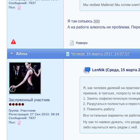
Сообщений: 7937
Мы любим Майкла! Мы хотим клип!
Пол:
Я так сопьюсь )))))
А на работе алкоголь не проблема. Пер
Наверх
Ailina
Четверг, 16 марта 2017, 14:07:57
LenNik (Среда, 15 марта 2
Я, как человек далекий на практик
приемов, в-третьих, попросту не ве
1. Занять пофигистическую позицию
Заслуженный участник
2. Разругаться полностью и перест
3. Поменять работу.
Группа: Участники
Регистрация: 27 Сен 2010, 09:34
Все остальные варианты не работ
Сообщений: 7937
Ну как-то наивно думать, что разд
Пол:
либо научиться жить рядом с ней.