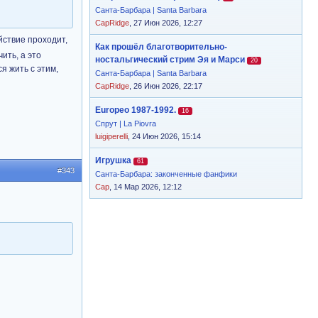
Санта-Барбара | Santa Barbara
CapRidge
, 27 Июн 2026, 12:27
йствие проходит,
Как прошёл благотворительно-
ить, а это
ностальгический стрим Эя и Марси
20
я жить с этим,
Санта-Барбара | Santa Barbara
CapRidge
, 26 Июн 2026, 22:17
Europeo 1987-1992.
16
Спрут | La Piovra
luigiperelli
, 24 Июн 2026, 15:14
Игрушка
61
#343
Санта-Барбара: законченные фанфики
Cap
, 14 Мар 2026, 12:12