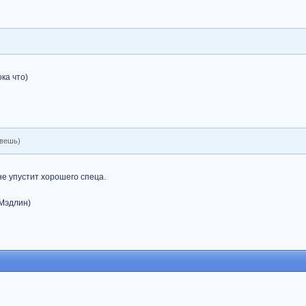
ка что)
ивешь)
не упустит хорошего спеца.
Мэдлин)