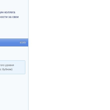
дин коллега
ности за свои
#349
того уровня
 с бубном)