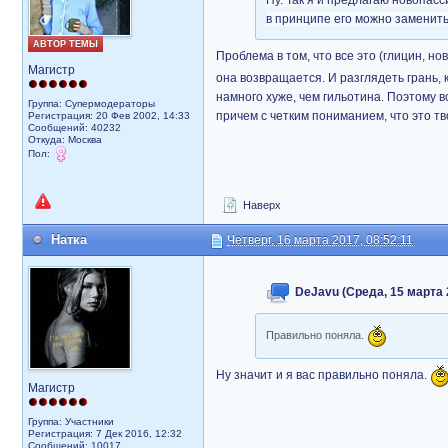
Ну. Так я и предлагаю новопасс
в принципе его можно заменить
АВТОР ТЕМЫ
Проблема в том, что все это (глицин, н
Магистр
она возвращается. И разглядеть грань, 
намного хуже, чем гильотина. Поэтому 
Группа: Супермодераторы
причем с четким пониманием, что это т
Регистрация: 20 Фев 2002, 14:33
Сообщений: 40232
Откуда: Москва
Пол:
Наверх
Натка
Четверг, 16 марта 2017, 08:52:11
DeJavu (Среда, 15 марта 
Правильно поняла.
Ну значит и я вас правильно поняла.
Магистр
Группа: Участники
Регистрация: 7 Дек 2016, 12:32
Сообщений: 10017