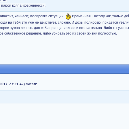
итик.
 парой колпачков хеннесси.
овопассит, хеннеси) полировка ситуации.
Временная. Потому как, только де
когда на тебя это уже не действует, сложно. И дозы полировки придется увелич
вопрос нужно решать для себя принципиально и окончательно. Либо ты учишьс
вое собственное решение, либо убирать это из своей жизни полностью.
2017, 23:21:42) писал: