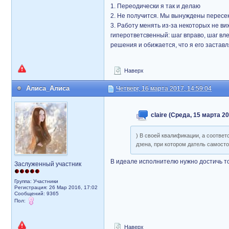
1. Переодически я так и делаю
2. Не получится. Мы вынуждены пересек
3. Работу менять из-за некоторых не в
гиперответсвенный: шаг вправо, шаг вле
решения и обижается, что я его заста
Наверх
Алиса_Алиса
Четверг, 16 марта 2017, 14:59:04
claire (Среда, 15 марта 20
) В своей квалификации, а соотве
дзена, при котором датель самосто
В идеале исполнителю нужно достичь то
Заслуженный участник
Группа: Участники
Регистрация: 26 Мар 2016, 17:02
Сообщений: 9365
Пол:
Наверх