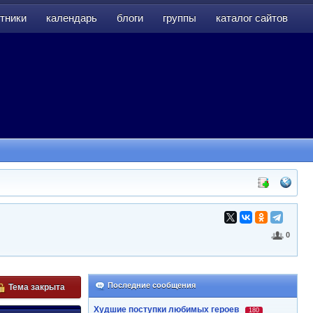
тники
календарь
блоги
группы
каталог сайтов
тники
календарь
блоги
группы
каталог сайтов
0
Последние сообщения
Тема закрыта
Худшие поступки любимых героев
180