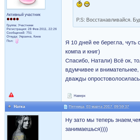
Активный участник
P.S: Восстанавливайся. Бу
Группа: Участники
Регистрация: 28 Фев 2011, 22:26
Сообщений: 751
Откуда: Украина, Киев
Пол:
Я 10 дней ее берегла, чуть 
компа и книг)
Спасибо, Натали) Всё ок, т
вдумчивее и внимательнее, 
дважды опростоволосилась,
Наверх
Натка
Пятница, 03 марта 2017, 09:59:37
Ну зато мы теперь знаем,че
занимаешься))))