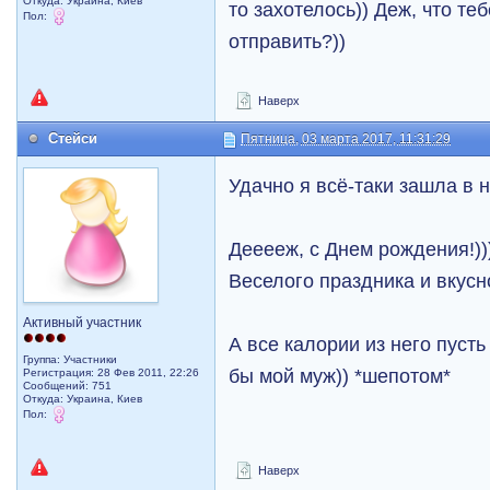
Откуда: Украина, Киев
то захотелось)) Деж, что те
Пол:
отправить?))
Наверх
Стейси
Пятница, 03 марта 2017, 11:31:29
Удачно я всё-таки зашла в н
Дееееж, с Днем рождения!))
Веселого праздника и вкусно
Активный участник
А все калории из него пусть
Группа: Участники
бы мой муж)) *шепотом*
Регистрация: 28 Фев 2011, 22:26
Сообщений: 751
Откуда: Украина, Киев
Пол:
Наверх