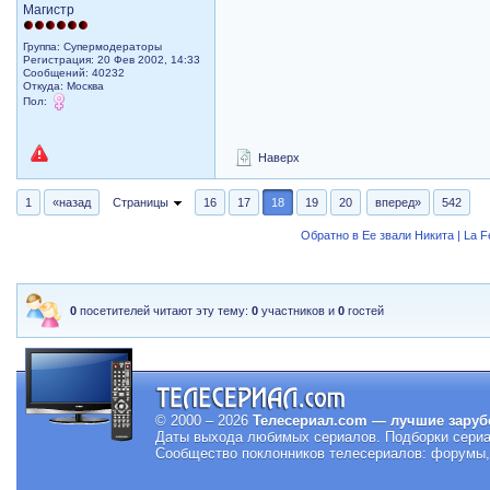
Магистр
Группа: Супермодераторы
Регистрация: 20 Фев 2002, 14:33
Сообщений: 40232
Откуда: Москва
Пол:
Наверх
1
«назад
Страницы
16
17
18
19
20
вперед»
542
Обратно в Ее звали Никита | La 
0
посетителей читают эту тему:
0
участников и
0
гостей
© 2000 – 2026
Телесериал.com — лучшие заруб
Даты выхода любимых сериалов.
Подборки сериа
Сообщество поклонников телесериалов: форумы, 