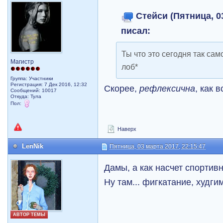
Стейси (Пятница, 03
писал:
Ты что это сегодня так сам
Магистр
лоб*
Группа: Участники
Регистрация: 7 Дек 2016, 12:32
Скорее,
рефлексична
, как в
Сообщений: 10017
Откуда: Тула
Пол:
Наверх
LenNik
Пятница, 03 марта 2017, 22:15:47
Дамы, а как насчет спортив
Ну там... фигкатание, худг
АВТОР ТЕМЫ