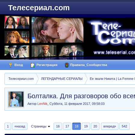
Телесериал.com
Вход
Регистрация
Правила_Сообщества
Телесериал.com
ЛЕГЕНДАРНЫЕ СЕРИАЛЫ
Ее звали Никита | La Femme N
Болталка. Для разговоров обо все
Автор
LenNik
,
Суббота, 11 февраля 2017, 09:58:03
1
«назад
Страницы
16
17
18
19
20
вперед»
542