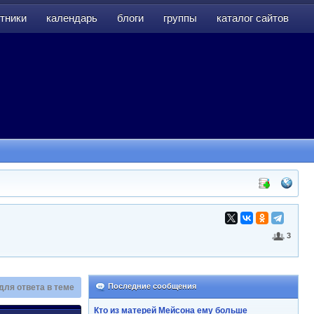
тники
календарь
блоги
группы
каталог сайтов
тники
календарь
блоги
группы
каталог сайтов
3
Последние сообщения
для ответа в теме
Кто из матерей Мейсона ему больше