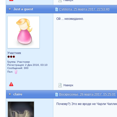
Наверх
Just a guest
Суббота, 25 марта 2017, 22:53:40
Ой ... неожиданно.
Участник
Группа: Участники
Регистрация: 2 Дек 2016, 03:10
Сообщений: 300
Пол:
Наверх
claire
Воскресенье, 26 марта 2017, 15:25:01
Почему?) Это же вроде не Чарли Чапли