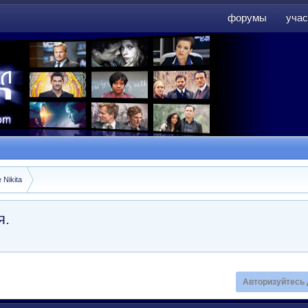
форумы
учас
форумы
учас
 Nikita
я.
Авторизуйтесь 