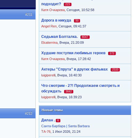
подходит?
215
Катя Очкарева
,
Сегодня, 10:52:58
#211
Дорога в никуда
50
Angel Ren
,
Сегодня, 09:41:37
Седьмая Болталка.
6047
Ekatterrina
,
Вчера, 21:20:09
Худшие поступки любимых героев
172
Катя Очкарева
,
Вчера, 17:28:42
Актеры "Спрута" в других фильмах
2533
luigiperelli
,
Вчера, 16:40:30
Что смотрим - 2?! Продолжаем смотреть и
обсуждать
3642
luigiperelli
,
Вчера, 16:39:23
Новые темы
#212
Дилан .
6
Санта-Барбара | Santa Barbara
ТА-76
, 1 Июл 2026, 21:24