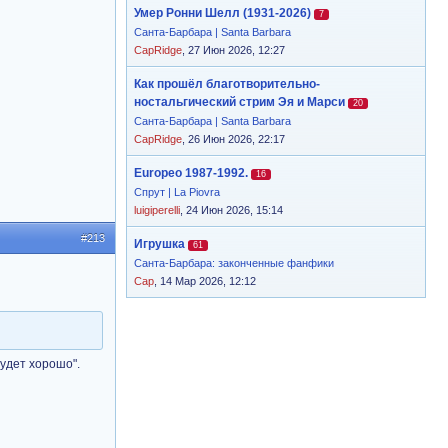
Умер Ронни Шелл (1931-2026)
7
Санта-Барбара | Santa Barbara
CapRidge
, 27 Июн 2026, 12:27
Как прошёл благотворительно-
ностальгический стрим Эя и Марси
20
Санта-Барбара | Santa Barbara
CapRidge
, 26 Июн 2026, 22:17
Europeo 1987-1992.
16
Спрут | La Piovra
luigiperelli
, 24 Июн 2026, 15:14
#213
Игрушка
61
Санта-Барбара: законченные фанфики
Cap
, 14 Мар 2026, 12:12
будет хорошо".