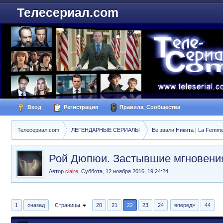
Телесериал.com
Вход
Регистрация
Правила_Сообщества
Телесериал.com
ЛЕГЕНДАРНЫЕ СЕРИАЛЫ
Ее звали Никита | La Femme
Рой Дюпюи. Застывшие мгновени
Автор
claire
,
Суббота, 12 ноября 2016, 19:24:24
1
«назад
Страницы
20
21
22
23
24
вперед»
44