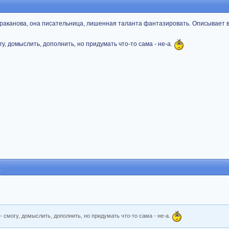
раканова, она писательница, лишенная таланта фантазировать. Описывает в 
огу, домыслить, дополнить, но придумать что-то сама - не-а.
0
 - смогу, домыслить, дополнить, но придумать что-то сама - не-а.