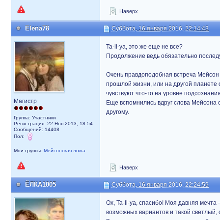
Наверх
Elena78
Суббота, 16 января 2016, 22:14:43
Ta-li-ya, это же еще не все?
Продолжение ведь обязательно послед
Очень правдоподобная встреча Мейсон и М
прошлой жизни, или на другой планете о
чувствуют что-то на уровне подсознания
Магистр
Еще вспомнились вдруг слова Мейсона о 
другому.
Группа: Участники
Регистрация: 22 Ноя 2013, 18:54
Сообщений: 14408
Пол:
Мои группы:
Мейсонская ложа
Наверх
ЁЛКА1005
Суббота, 16 января 2016, 22:24:59
Ох, Ta-li-ya, спасибо! Моя давняя мечт
возможных вариантов и такой светлый, 