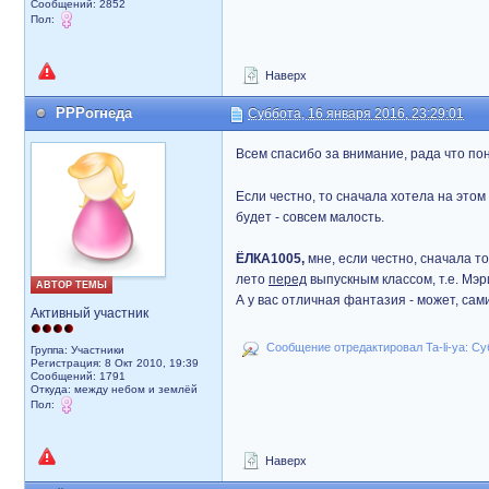
Сообщений: 2852
Пол:
Наверх
РРРогнеда
Суббота, 16 января 2016, 23:29:01
Всем спасибо за внимание, рада что п
Если честно, то сначала хотела на этом
будет - совсем малость.
ЁЛКА1005,
мне, если честно, сначала т
лето
перед
выпускным классом, т.е. Мэр
АВТОР ТЕМЫ
А у вас отличная фантазия - может, са
Активный участник
Сообщение отредактировал Ta-li-ya: Суб
Группа: Участники
Регистрация: 8 Окт 2010, 19:39
Сообщений: 1791
Откуда: между небом и землёй
Пол:
Наверх