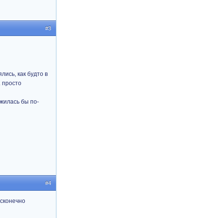
#3
лись, как будто в
. просто
ожилась бы по-
#4
есконечно