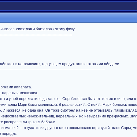
иквелов, сиквелов и боквелов к этому фику.
-----------------------------------------------------------
аботает в магазинчике, торгующем продуктами и готовыми обедами.
--------------------------------------------------------------------------------------
нопками аппарата.
 - парень замешкался.
ата и у неё перехватило дыхание… Серьёзно, так бывает только в кино, или 
ми, когда Мэри была маленькой. В реальности?.. С ней?.. Мэри боялась пош
 И кажется, не одна она. Он тоже смотрел на неё не отрываясь, таким взгляд
- недосягаемых небожительниц, нереальных, но невыразимо прекрасных. Внут
оте расправляли крылья бабочки.
 сломался? – откуда-то из другого мира послышался скрипучий голос Сары, 
в порядке.