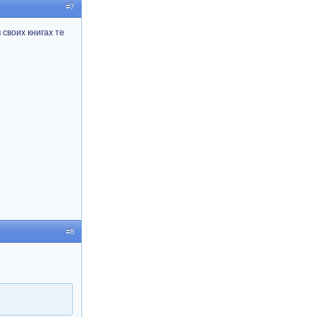
#7
своих книгах те
#8