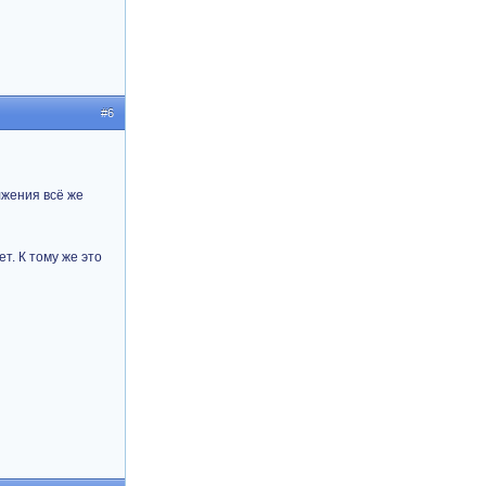
#6
лжения всё же
т. К тому же это