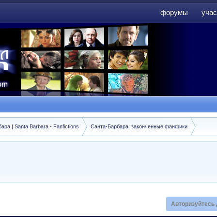
форумы
учас
форумы
учас
а | Santa Barbara - Fanfictions
Санта-Барбара: законченные фанфики
Авторизуйтесь 