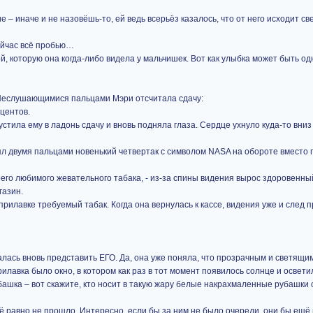
 – иначе и не назовёшь-то, ей ведь всерьёз казалось, что от него исходит све
ейчас всё пробью…
, которую она когда-либо видела у мальчишек. Вот как улыбка может быть о
 Неслушающимися пальцами Мэри отсчитала сдачу:
 центов.
стила ему в ладонь сдачу и вновь подняла глаза. Сердце ухнуло куда-то вниз
взял двумя пальцами новенький четвертак с символом NASA на обороте вместо 
моего любимого жевательного табака, - из-за спины видения вырос здоровенны
газин.
рилавке требуемый табак. Когда она вернулась к кассе, видения уже и след 
ась вновь представить ЕГО. Да, она уже поняла, что прозрачным и светящи
прилавка было окно, в котором как раз в тот момент появилось солнце и освети
башка – вот скажите, кто носит в такую жару белые накрахмаленные рубашки
ё равно не прошло. Интересно, если бы за ним не было очереди, они бы ещё