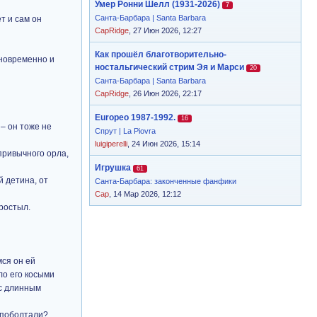
Умер Ронни Шелл (1931-2026)
7
Санта-Барбара | Santa Barbara
т и сам он
CapRidge
, 27 Июн 2026, 12:27
Как прошёл благотворительно-
дновременно и
ностальгический стрим Эя и Марси
20
Санта-Барбара | Santa Barbara
CapRidge
, 26 Июн 2026, 22:17
Europeo 1987-1992.
16
 – он тоже не
Спрут | La Piovra
luigiperelli
, 24 Июн 2026, 15:14
привычного орла,
Игрушка
61
й детина, от
Санта-Барбара: законченные фанфики
Cap
, 14 Мар 2026, 12:12
простыл.
мся он ей
ло его косыми
 с длинным
 поболтали?