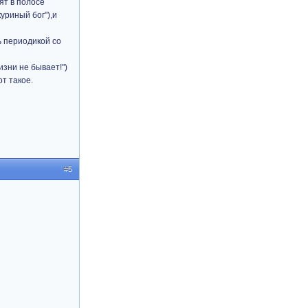
ят в полосе
уриный бог"),и
ь периодикой со
зни не бывает!")
от такое.
#5