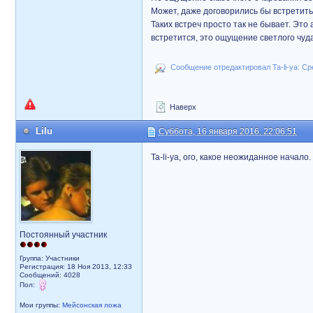
Может, даже договорились бы встретит
Таких встреч просто так не бывает. Это
встретится, это ощущение светлого чуда
Сообщение отредактировал Ta-li-ya: Сре
Наверх
Lilu
Суббота, 16 января 2016, 22:06:51
Ta-li-ya, ого, какое неожиданное начал
Постоянный участник
Группа: Участники
Регистрация: 18 Ноя 2013, 12:33
Сообщений: 4028
Пол:
Мои группы:
Мейсонская ложа