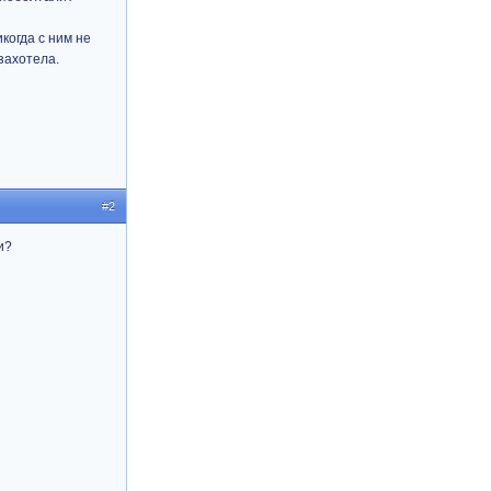
когда с ним не
захотела.
#2
и?