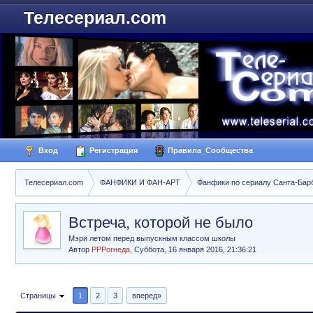
Телесериал.com
Вход
Регистрация
Правила_Сообщества
Телесериал.com
ФАНФИКИ И ФАН-АРТ
Фанфики по сериалу Санта-Барбар
Встреча, которой не было
Мэри летом перед выпускным классом школы
Автор
РРРогнеда
,
Суббота, 16 января 2016, 21:36:21
Страницы
1
2
3
вперед»