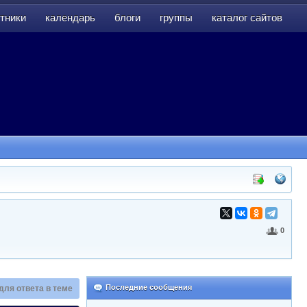
тники
календарь
блоги
группы
каталог сайтов
тники
календарь
блоги
группы
каталог сайтов
0
Последние сообщения
для ответа в теме