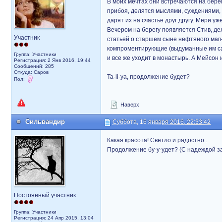
В моих мечтах они встречаются на бере
прибоя, делятся мыслями, суждениями, п
дарят их на счастье друг другу. Мери у
Вечером на берегу появляется Стив, дел
Участник
статьей о старшем сыне нефтяного магна
компроментирующие (выдуманные им сам
Группа: Участники
и все же уходит в монастырь. А Мейсон и
Регистрация: 2 Янв 2016, 19:44
Сообщений: 285
Откуда: Саров
Ta-li-ya, продолжение будет?
Пол:
Наверх
Сильвандир
Суббота, 16 января 2016, 22:33:42
Какая красота! Светло и радостно...
Продолжение бу-у-удет? (С надеждой за
Постоянный участник
Группа: Участники
Регистрация: 24 Апр 2015, 13:04