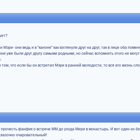
ует?
эри- они ведь и в "каноне" как взглянули друг на друг, так в лице оба поменя
ни уже были друг другу самыми родными, но сейчас вспомнить этого не могут
.
том, что если бы он встретил Мэри в ранней молодости, то вся его жизнь сл
а - прочесть фанфик о встрече ММ до ухода Мери в монастырь. И вот один из б
сказочно очаровательный!