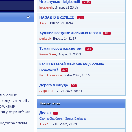
Что слушает luigiperelli
2115
luigiperelli
,
Вчера, 21:26:55
#1
НАЗАД В БУДУЩЕЕ
148
ТА-76
,
Вчера, 21:16:44
Худшие поступки любимых героев
180
podarok
,
Вчера, 14:31:37
Туман перед рассветом.
368
Келли Хант
,
Вчера, 08:20:33
Кто из матерей Мейсона ему больше
подходит?
217
Катя Очкарева
,
7 Авг 2026, 13:55
Дорога в никуда
50
Angel Ren
,
7 Авг 2026, 09:41
в любовных
елохнуться, чтобы
Новые темы
ом, каким
ри у Мэри всё как
Дилан .
6
Санта-Барбара | Santa Barbara
менеджера смены.
ТА-76
, 1 Июл 2026, 21:24