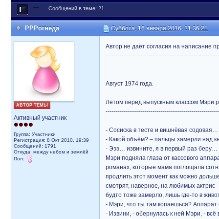
Сообщений в теме: 21
РРРогнеда
Суббота, 16 января 2016, 21:36:21
Автор не даёт согласия на написание пр
----------------------------------------------------------
Август 1974 года.
Летом перед выпускным классом Мэри р
АВТОР ТЕМЫ
----------------------------------------------------------
Активный участник
- Сосиска в тесте и вишнёвая содовая…
Группа: Участники
- Какой объём? – пальцы замерли над к
Регистрация: 8 Окт 2010, 19:39
Сообщений: 1791
- Эээ… извините, я в первый раз беру…
Откуда: между небом и землёй
Мэри подняла глаза от кассового аппар
Пол:
романах, которые мама поглощала сотня
продлить этот момент как можно дольше.
смотрят, наверное, на любимых актрис 
будто тоже замерло, лишь где-то в жив
- Мэри, что ты там копаешься? Аппарат
- Извини, - обернулась к ней Мэри, - всё 