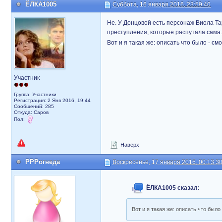
ЁЛКА1005
Суббота, 16 января 2016, 23:59:40
Не. У Донцовой есть персонаж Виола Та
преступления, которые распутала сама.
Вот и я такая же: описать что было - см
Участник
Группа: Участники
Регистрация: 2 Янв 2016, 19:44
Сообщений: 285
Откуда: Саров
Пол:
Наверх
РРРогнеда
Воскресенье, 17 января 2016, 00:13:3
ЁЛКА1005 сказал:
Вот и я такая же: описать что было