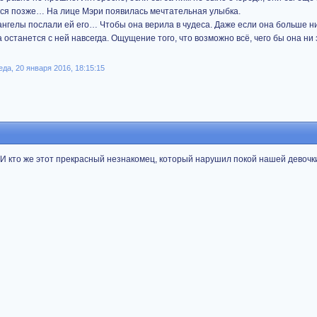
ься позже… На лице Мэри появилась мечтательная улыбка.
 ангелы послали ей его… Чтобы она верила в чудеса. Даже если она больше ни
 останется с ней навсегда. Ощущение того, что возможно всё, чего бы она ни 
да, 20 января 2016, 18:15:15
о. И кто же этот прекрасный незнакомец, который нарушил покой нашей девочк