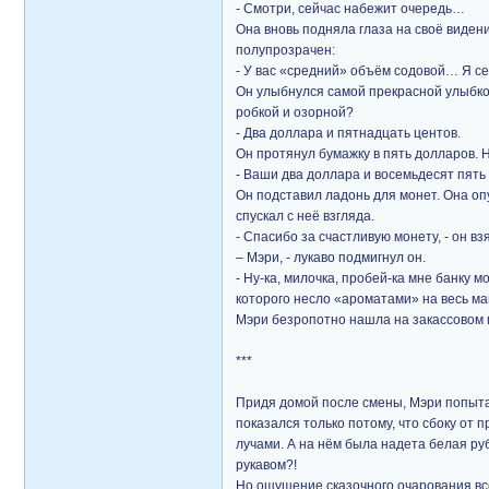
- Смотри, сейчас набежит очередь…
Она вновь подняла глаза на своё видение
полупрозрачен:
- У вас «средний» объём содовой… Я с
Он улыбнулся самой прекрасной улыбкой
робкой и озорной?
- Два доллара и пятнадцать центов.
Он протянул бумажку в пять долларов.
- Ваши два доллара и восемьдесят пять
Он подставил ладонь для монет. Она опу
спускал с неё взгляда.
- Спасибо за счастливую монету, - он 
– Мэри, - лукаво подмигнул он.
- Ну-ка, милочка, пробей-ка мне банку 
которого несло «ароматами» на весь ма
Мэри безропотно нашла на закассовом п
***
Придя домой после смены, Мэри попытал
показался только потому, что сбоку от 
лучами. А на нём была надета белая ру
рукавом?!
Но ощущение сказочного очарования вс