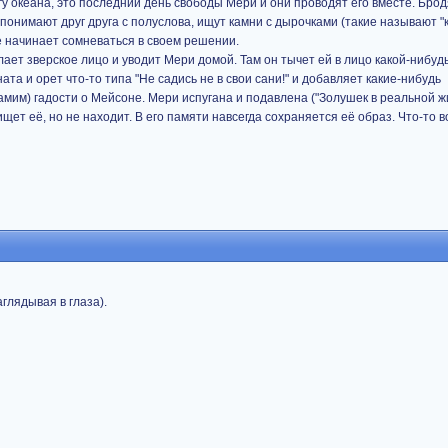
гу океана, это последний день свободы Мери и они проводят его вместе. Брод
онимают друг друга с полуслова, ищут камни с дырочками (такие называют "к
же начинает сомневаться в своем решении.
ает зверское лицо и уводит Мери домой. Там он тычет ей в лицо какой-нибуд
та и орет что-то типа "Не садись не в свои сани!" и добавляет какие-нибудь
им) гадости о Мейсоне. Мери испугана и подавлена ("Золушек в реальной жи
щет её, но не находит. В его памяти навсегда сохраняется её образ. Что-то в
глядывая в глаза).