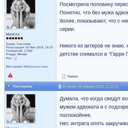
Посмотрела половину перво
Понятно, что без мужа адво
более, показывают, что с н
серии.
Магистр
Группа: Участники
Никого из актеров не знаю, 
Регистрация: 26 Июл 2016, 18:23
Сообщений: 17484
детстве снимался в "Гарри 
Откуда: Москва
Пол:
Мои группы:
Мейсонская ложа
Наверх
Vикторина
Вторник, 08 января 2019, 22:25:51
Думала, что когда сведут в
мужем адвоката и с подозре
поспокойнее.
Нет, интрига опять закручи