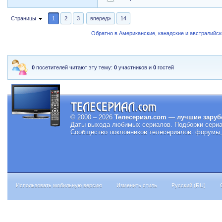
Страницы
1
2
3
вперед»
14
Обратно в Американские, канадские и австралийс
0
посетителей читают эту тему:
0
участников и
0
гостей
© 2000 – 2026
Телесериал.com — лучшие заруб
Даты выхода любимых сериалов.
Подборки сериа
Сообщество поклонников телесериалов: форумы, 
Использовать мобильную версию
Изменить стиль
Русский (RU)