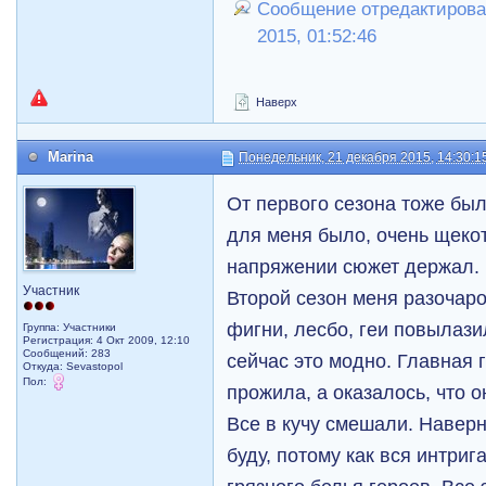
Сообщение отредактировал
2015, 01:52:46
Наверх
Marina
Понедельник, 21 декабря 2015, 14:30:1
От первого сезона тоже был
для меня было, очень щеко
напряжении сюжет держал.
Участник
Второй сезон меня разочар
фигни, лесбо, геи повылази
Группа: Участники
Регистрация: 4 Окт 2009, 12:10
Сообщений: 283
сейчас это модно. Главная 
Откуда: Sevastopol
Пол:
прожила, а оказалось, что о
Все в кучу смешали. Навер
буду, потому как вся интриг