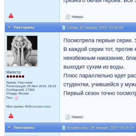
грязного белья героев. Все
Наверх
Vикторина
Среда, 02 января 2019, 10:56:00
Посмотрела первые серии. 
В каждой серии тот, против 
неизбежным наказание, бла
выходит сухим из воды.
Магистр
Плюс параллельно идет ра
Группа: Участники
студентки, учившейся у муж
Регистрация: 26 Июл 2016, 18:23
Сообщений: 17484
Первый сезон точно посмот
Откуда: Москва
Пол:
Мои группы:
Мейсонская ложа
Наверх
Vикторина
Воскресенье, 06 января 2019, 00:26:16