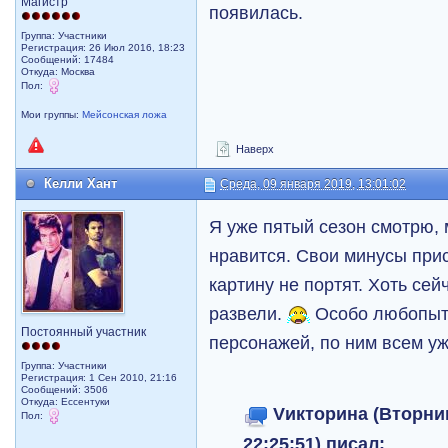
Магистр
появилась.
Группа: Участники
Регистрация: 26 Июл 2016, 18:23
Сообщений: 17484
Откуда: Москва
Пол:
Мои группы:
Мейсонская ложа
Наверх
Келли Хант
Среда, 09 января 2019, 13:01:02
Я уже пятый сезон смотрю, 
нравится. Свои минусы прис
картину не портят. Хоть се
развели.
Особо любопыт
Постоянный участник
персонажей, по ним всем у
Группа: Участники
Регистрация: 1 Сен 2010, 21:16
Сообщений: 3506
Откуда: Ессентуки
Vикторина (Вторник
Пол:
22:25:51) писал: