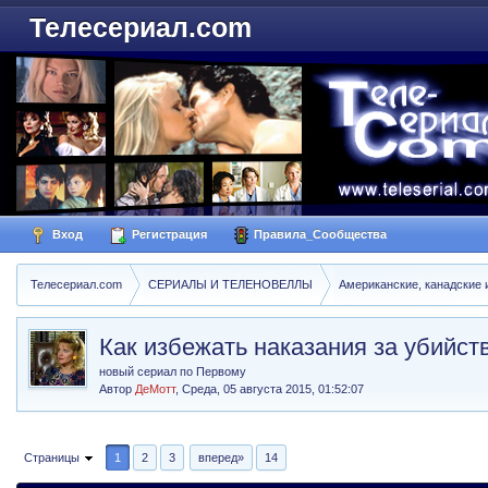
Телесериал.com
Вход
Регистрация
Правила_Сообщества
Телесериал.com
СЕРИАЛЫ И ТЕЛЕНОВЕЛЛЫ
Американские, канадские 
Как избежать наказания за убийств
новый сериал по Первому
Автор
ДеМотт
,
Среда, 05 августа 2015, 01:52:07
Страницы
1
2
3
вперед»
14