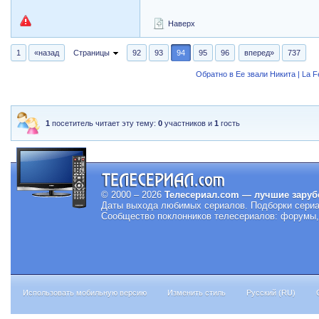
Наверх
1
«назад
Страницы
92
93
94
95
96
вперед»
737
Обратно в Ее звали Никита | La 
1
посетитель читает эту тему:
0
участников и
1
гость
© 2000 – 2026
Телесериал.com — лучшие заруб
Даты выхода любимых сериалов.
Подборки сериа
Сообщество поклонников телесериалов: форумы, 
Использовать мобильную версию
Изменить стиль
Русский (RU)