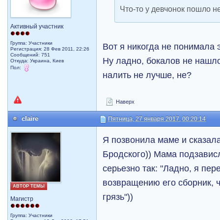
Что-то у девчонок пошло не
Активный участник
Группа: Участники
Вот я никогда не понимала э
Регистрация: 28 Фев 2011, 22:26
Сообщений: 751
Ну ладно, бокалов не нашло
Откуда: Украина, Киев
Пол:
налить не лучше, не?
Наверх
claire
Пятница, 27 января 2017, 00:20:14
Я позвонила маме и сказала
Бродского)) Мама подзависл
серьезно так: "Ладно, я пер
возвращению его сборник, ч
АВТОР ТЕМЫ
грязь"))
Магистр
Группа: Участники