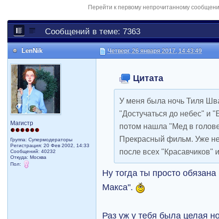
Перейти к первому непрочитанному сообщен
Сообщений в теме: 7363
LenNik
Четверг, 26 января 2017, 14:43:49
Цитата
У меня была ночь Тиля Шв
"Достучаться до небес" и "
Магистр
потом нашла "Мед в голове
Прекрасный фильм. Уже не
Группа: Супермодераторы
Регистрация: 20 Фев 2002, 14:33
после всех "Красавчиков" 
Сообщений: 40232
Откуда: Москва
Пол:
Ну тогда ты просто обязана
Макса".
Раз уж у тебя была целая но