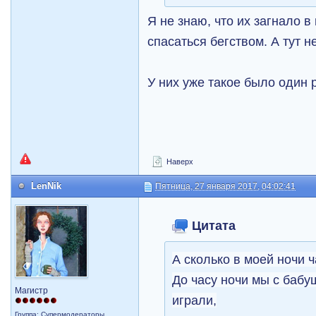
Я не знаю, что их загнало 
спасаться бегством. А тут н
У них уже такое было один р
Наверх
LenNik
Пятница, 27 января 2017, 04:02:41
Цитата
А сколько в моей ночи ч
До часу ночи мы с бабу
Магистр
играли,
Группа: Супермодераторы