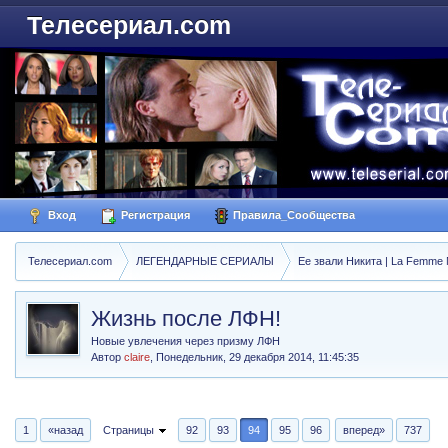
Телесериал.com
Вход
Регистрация
Правила_Сообщества
Телесериал.com
ЛЕГЕНДАРНЫЕ СЕРИАЛЫ
Ее звали Никита | La Femme N
Жизнь после ЛФН!
Новые увлечения через призму ЛФН
Автор
claire
,
Понедельник, 29 декабря 2014, 11:45:35
1
«назад
Страницы
92
93
94
95
96
вперед»
737