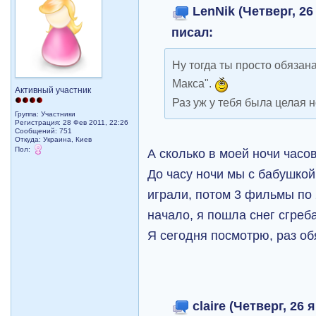
LenNik (Четверг, 26
писал:
Ну тогда ты просто обязан
Макса".
Активный участник
Раз уж у тебя была целая н
Группа: Участники
Регистрация: 28 Фев 2011, 22:26
Сообщений: 751
Откуда: Украина, Киев
Пол:
А сколько в моей ночи часов
До часу ночи мы с бабушкой
играли, потом 3 фильмы по 2
начало, я пошла снег сгреба
Я сегодня посмотрю, раз об
claire (Четверг, 26 