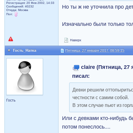
Регистрация: 20 Фев 2002, 14:33
Но ты ж не уточнила про де
Сообщений: 40232
Откуда: Москва
Пол:
Изначально были только тол
Наверх
Гость_Натка
Пятница, 27 января 2017, 08:59:15
claire (Пятница, 27 
писал:
Девки решили оттопыритьс
честности с самим собой.
Гость
В этом случае пьют из горл
Или с девками кто-нибудь б
потом понеслось....