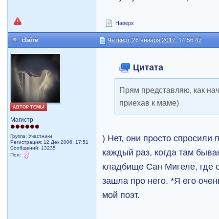
Наверх
claire
Четверг, 26 января 2017, 14:56:47
Цитата
Прям представляю, как на
приехав к маме)
АВТОР ТЕМЫ
Магистр
) Нет, они просто спросили 
Группа: Участники
Регистрация: 12 Дек 2006, 17:51
Сообщений: 13235
каждый раз, когда там быв
Пол:
кладбище Сан Мигеле, где о
зашла про него. *Я его оч
мой поэт.