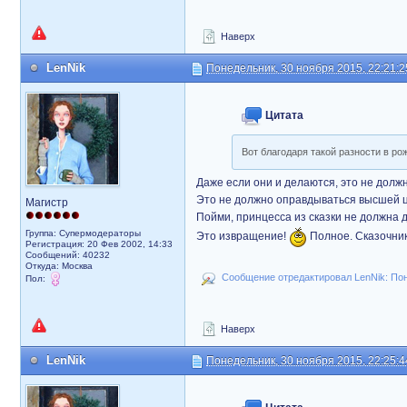
Наверх
LenNik
Понедельник, 30 ноября 2015, 22:21:2
Цитата
Вот благодаря такой разности в ро
Даже если они и делаются, это не долж
Это не должно оправдываться высшей ц
Магистр
Пойми, принцесса из сказки не должна 
Группа: Супермодераторы
Это извращение!
Полное. Сказочник
Регистрация: 20 Фев 2002, 14:33
Сообщений: 40232
Откуда: Москва
Сообщение отредактировал LenNik: Поне
Пол:
Наверх
LenNik
Понедельник, 30 ноября 2015, 22:25:4