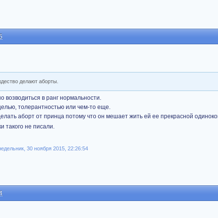
5
ждество делают аборты.
но возводиться в ранг нормальности.
елью, толерантностью или чем-то еще.
делать аборт от принца потому что он мешает жить ей ее прекрасной одиноко
и такого не писали.
дельник, 30 ноября 2015, 22:26:54
4