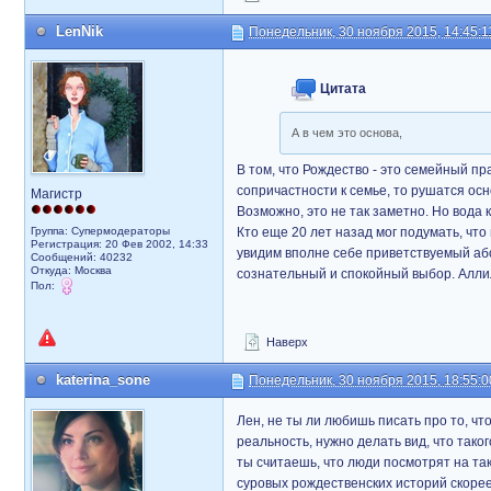
LenNik
Понедельник, 30 ноября 2015, 14:45:1
Цитата
А в чем это основа,
В том, что Рождество - это семейный пр
сопричастности к семье, то рушатся осн
Магистр
Возможно, это не так заметно. Но вода к
Группа: Супермодераторы
Кто еще 20 лет назад мог подумать, чт
Регистрация: 20 Фев 2002, 14:33
увидим вполне себе приветствуемый або
Сообщений: 40232
Откуда: Москва
сознательный и спокойный выбор. Алли
Пол:
Наверх
katerina_sone
Понедельник, 30 ноября 2015, 18:55:0
Лен, не ты ли любишь писать про то, ч
реальность, нужно делать вид, что так
ты считаешь, что люди посмотрят на та
суровых рождественских историй скорее