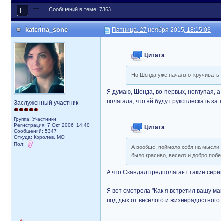
Сообщений в теме: 7363
katerina_sone
Пятница, 27 ноября 2015, 18:15:03
Цитата
Но Шонда уже начала откручивать н
Я думаю, Шонда, во-первых, неглупая, 
полагала, что ей будут рукоплескать за
Заслуженный участник
Группа: Участники
Регистрация: 7 Окт 2006, 14:40
Цитата
Сообщений: 5347
Откуда: Королев, МО
Пол:
А вообще, поймала себя на мысли
было красиво, весело и добро побе
А что Скандал предполагает такие серии
Я вот смотрела "Как я встретил вашу ма
под дых от веселого и жизнерадостного