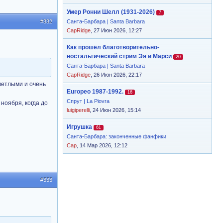
Умер Ронни Шелл (1931-2026)
7
#332
Санта-Барбара | Santa Barbara
CapRidge
, 27 Июн 2026, 12:27
Как прошёл благотворительно-
ностальгический стрим Эя и Марси
20
Санта-Барбара | Santa Barbara
CapRidge
, 26 Июн 2026, 22:17
светлыми и очень
Europeo 1987-1992.
16
Спрут | La Piovra
 ноября, когда до
luigiperelli
, 24 Июн 2026, 15:14
Игрушка
61
Санта-Барбара: законченные фанфики
Cap
, 14 Мар 2026, 12:12
#333