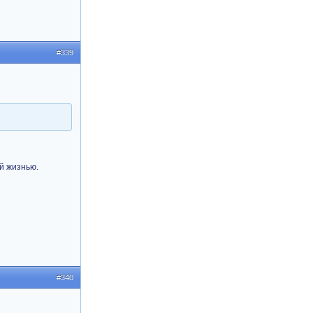
#339
й жизнью.
#340