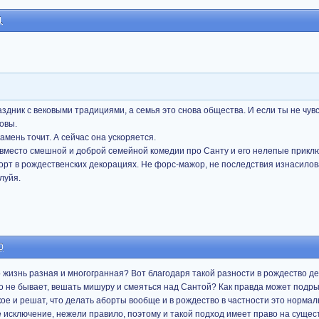
1
аздник с вековыми традициями, а семья это снова общества. И если ты не чув
овы.
амень точит. А сейчас она ускоряется.
о вместо смешной и доброй семейной комедии про Санту и его нелепые прикл
рт в рождественских декорациях. Не форс-мажор, не последствия изнасилов
луйя.
0
то жизнь разная и многогранная? Вот благодаря такой разности в рождество д
ого не бывает, вешать мишуру и смеяться над Сантой? Как правда может подры
кое и решат, что делать аборты вообще и в рождество в частности это нормал
 исключение, нежели правило, поэтому и такой подход имеет право на сущес