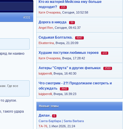
Кто из матерей Мейсона ему больше
подходит?
215
Катя Очкарева
,
Сегодня, 10:52:58
#331
Дорога в никуда
50
Angel Ren
,
Сегодня, 09:41:37
Седьмая Болталка.
6047
Ekatterrina
,
Вчера, 21:20:09
Худшие поступки любимых героев
вряд ли наивно
172
Катя Очкарева
,
Вчера, 17:28:42
Актеры "Спрута" в других фильмах
2533
luigiperelli
,
Вчера, 16:40:30
Что смотрим - 2?! Продолжаем смотреть и
мам. Где все
обсуждать
3642
luigiperelli
,
Вчера, 16:39:23
то другое.
Новые темы
, такого удара
Дилан .
6
Санта-Барбара | Santa Barbara
ТА-76
, 1 Июл 2026, 21:24