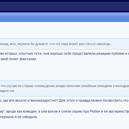
азад, мол, неужели бы думаете. что эта пара может расстаться навсегда...
а во-вторых, опытная тетя, она хорошо себе представляла реакцию публики и 
 такой полет фантазии.
, что скучаю по старым голливудским рождественским семейным комедиям и мелодра
ждало зло.
, где все весело и жизнерадостно? Для этого и правда можно посмотреть что-
му", вроде как комедия, а они взяли и сняли серию про Робин и ее материнство
 сериала я не ожидала.