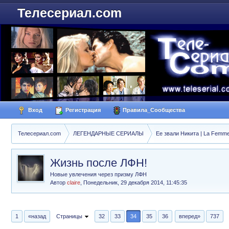
Телесериал.com
Вход
Регистрация
Правила_Сообщества
Телесериал.com
ЛЕГЕНДАРНЫЕ СЕРИАЛЫ
Ее звали Никита | La Femme
Жизнь после ЛФН!
Новые увлечения через призму ЛФН
Автор
claire
,
Понедельник, 29 декабря 2014, 11:45:35
1
«назад
Страницы
32
33
34
35
36
вперед»
737