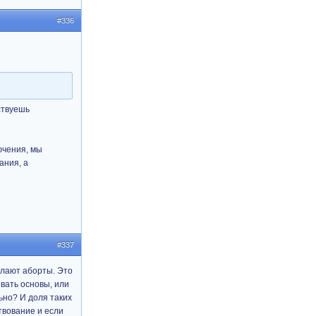
#336
ствуешь
ючения, мы
ания, а
#337
елают аборты. Это
вать основы, или
ьно? И доля таких
твование и если