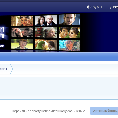
форумы
учас
форумы
учас
 Nikita
Авторизуйтесь 
Перейти к первому непрочитанному сообщению