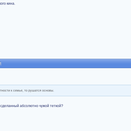
ого кина.
4
тности к семье, то рушатся основы.
т сделанный абсолютно чужой теткой?