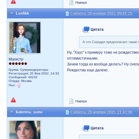
Наверх
LenNik
Суббота, 28 ноября 2015, 09:41:25
Цитата
А что Скандал предполагает такие 
Ну, "Хаус" к примеру тоже не рождестве
оптимистичными.
Магистр
Зачем тогда их вообще делать? Ну сняли
Группа: Супермодераторы
Рождества еще далеко.
Регистрация: 20 Фев 2002, 14:33
Сообщений: 40232
Откуда: Москва
Пол:
Наверх
katerina_sone
Суббота, 28 ноября 2015, 21:41:08
Цитата