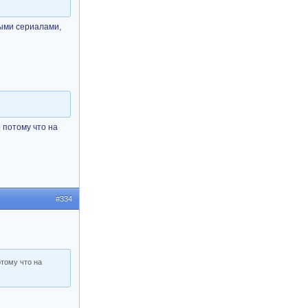
ными сериалами,
о потому что на
#334
отому что на