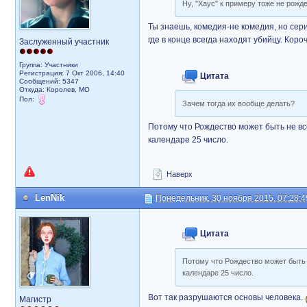
Ну, "Хаус" к примеру тоже не рожд
Ты знаешь, комедия-не комедия, но сер
где в конце всегда находят убийцу. Коро
Заслуженный участник
Группа: Участники
Регистрация: 7 Окт 2006, 14:40
Цитата
Сообщений: 5347
Откуда: Королев, МО
Пол:
Зачем тогда их вообще делать?
Потому что Рождество может быть не всег
календаре 25 число.
Наверх
LenNik
Понедельник, 30 ноября 2015, 07:28:4
Цитата
Потому что Рождество может быть н
календаре 25 число.
Вот так разрушаются основы человека.
Магистр