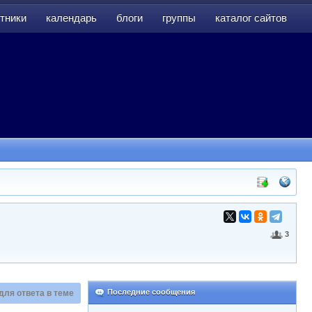
тники
календарь
блоги
группы
каталог сайтов
тники
календарь
блоги
группы
каталог сайтов
3
Последние сообщения
для ответа в теме