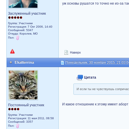
уж основы рушатся то точно не из-за так
Заслуженный участник
Группа: Участники
Регистрация: 7 Окт 2006, 14:40
Сообщений: 5347
Откуда: Королев, МО
Пол:
Наверх
Ekatterrina
Понедельник, 30 ноября 2015, 21:03:0
Цитата
И если ты не чувствуешь сопричас
И какое отношение к этому имеет абор
Постоянный участник
Группа: Участники
Регистрация: 11 мая 2011, 08:58
Сообщений: 3357
Пол: