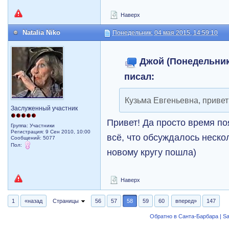
Наверх
Natalia Niko
Понедельник, 04 мая 2015, 14:59:10
Джой (Понедельник,
писал:
Кузьма Евгеньевна, привет!
Заслуженный участник
Привет! Да просто время по
Группа: Участники
Регистрация: 9 Сен 2010, 10:00
всё, что обсуждалось нескол
Сообщений: 5077
Пол:
новому кругу пошла)
Наверх
1
«назад
Страницы
56
57
58
59
60
вперед»
147
Обратно в Санта-Барбара | Sa