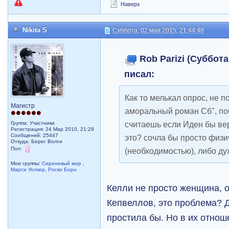
Наверх
Nikita S
Суббота, 02 мая 2015, 21:44:48
Rob Parizi (Суббота
писал:
Как то мелькал опрос, не п
Магистр
аморальный роман Сб", поб
считаешь если Иден бы ве
Группа: Участники
Регистрация: 24 Мар 2010, 21:29
Сообщений: 25447
это? сочла бы просто физ
Откуда: Берег Волги
Пол:
(необходимостью), либо д
Мои группы:
Сиреневый мир
,
Марси Уолкер
,
Роско Борн
Келли не просто женщина, о
Кепвеллов, это проблема? 
простила бы. Но в их отнош