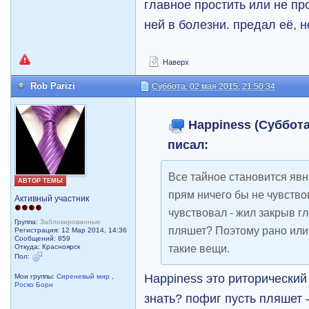
главное простить или не про
ней в болезни. предал её, н
Наверх
Rob Parizi
Суббота, 02 мая 2015, 21:50:34
Happiness (Суббота,
писал:
Все тайное становится явн
АВТОР ТЕМЫ
прям ничего бы не чувство
Активный участник
чувствовал - жил закрыв гл
Группа:
Заблокированные
пляшет? Поэтому рано или
Регистрация: 12 Мар 2014, 14:36
Сообщений: 859
такие вещи.
Откуда: Красноярск
Пол:
Happiness это риторический 
Мои группы:
Сиреневый мир
,
Роско Борн
знать? пофиг пусть пляшет -