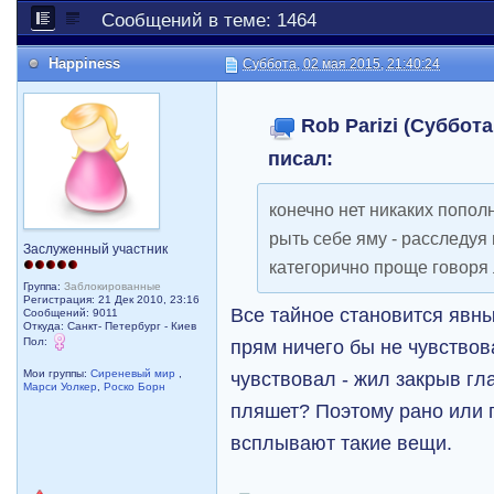
Сообщений в теме: 1464
Happiness
Суббота, 02 мая 2015, 21:40:24
Rob Parizi (Суббота
писал:
конечно нет никаких попол
рыть себе яму - расследуя
Заслуженный участник
категорично проще говоря 
Группа:
Заблокированные
Регистрация: 21 Дек 2010, 23:16
Все тайное становится явны
Сообщений: 9011
Откуда: Санкт- Петербург - Киев
Пол:
прям ничего бы не чувствов
чувствовал - жил закрыв гла
Мои группы:
Сиреневый мир
,
Марси Уолкер
,
Роско Борн
пляшет? Поэтому рано или 
всплывают такие вещи.