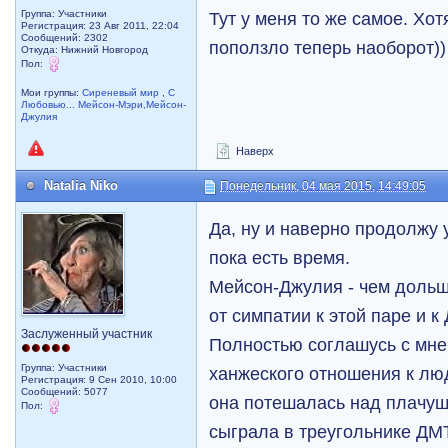
Группа: Участники
Тут у меня то же самое. Хо
Регистрация: 23 Авг 2011, 22:04
Сообщений: 2302
поползло теперь наоборот))
Откуда: Нижний Новгород
Пол:
Мои группы:
Сиреневый мир
,
С
Любовью... Мейсон-Мэри,Мейсон-
Джулия
Наверх
Natalia Niko
Понедельник, 04 мая 2015, 14:49:05
Да, ну и наверно продолжу 
пока есть время.
Мейсон-Джулия - чем дольш
от симпатии к этой паре и к
Заслуженный участник
Полностью соглашусь с мне
Группа: Участники
ханжеского отношения к люд
Регистрация: 9 Сен 2010, 10:00
Сообщений: 5077
она потешалась над плачущ
Пол:
сыграла в треугольнике ДМТ