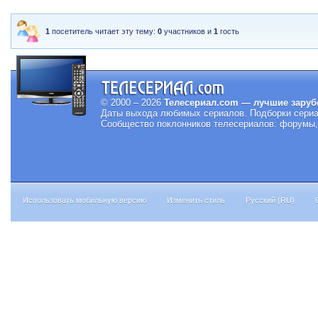
1
посетитель читает эту тему:
0
участников и
1
гость
© 2000 – 2026
Телесериал.com — лучшие заруб
Даты выхода любимых сериалов.
Подборки сериа
Сообщество поклонников телесериалов: форумы, 
Использовать мобильную версию
Изменить стиль
Русский (RU)