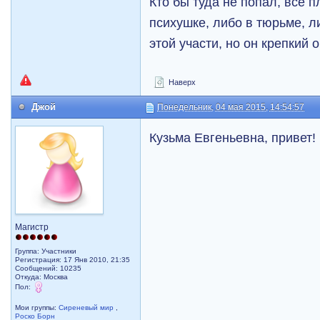
Кто бы туда не попал, все п
психушке, либо в тюрьме, л
этой участи, но он крепкий 
Наверх
Джой
Понедельник, 04 мая 2015, 14:54:57
Кузьма Евгеньевна, привет! 
Магистр
Группа: Участники
Регистрация: 17 Янв 2010, 21:35
Сообщений: 10235
Откуда: Москва
Пол:
Мои группы:
Сиреневый мир
,
Роско Борн