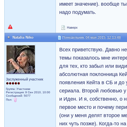
имеет значение). вообще ты
надо подумать.
Наверх
Natalia Niko
Понедельник, 04 мая 2015, 12:13:48
Всех приветствую. Давно н
темы показалось мне интер
для тех, кто забыл или вид
абсолютная поклонница Кей
Заслуженный участник
появления Кейта в СБ и до 
Группа: Участники
сериала. Второй любовью у
Регистрация: 9 Сен 2010, 10:00
Сообщений: 5077
и Иден. И я, собственно, о
Пол:
первое место и почему пери
(они у меня делят второе ме
них чуть позже). Когда-то н