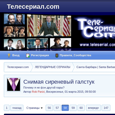
Телесериал.com
Вход
Регистрация
Правила_Сообщества
Телесериал.com
ЛЕГЕНДАРНЫЕ СЕРИАЛЫ
Санта-Барбара | Santa Barba
Снимая сиреневый галстук
Почему я не фэн другой пары?
Автор
Rob Parizi
,
Воскресенье, 01 марта 2015, 09:50:00
1
«назад
Страницы
56
57
58
59
60
вперед»
147