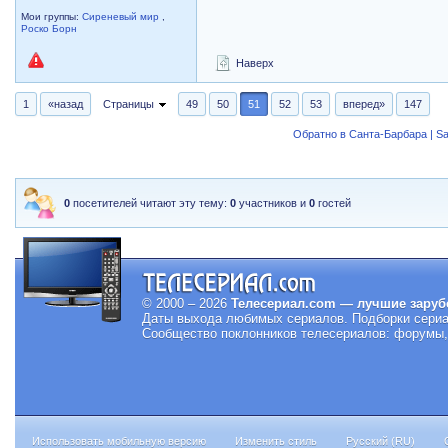
Мои группы:
Сиреневый мир
,
Роско Борн
Наверх
1
«назад
Страницы
49
50
51
52
53
вперед»
147
Обратно в Санта-Барбара | Sa
0
посетителей читают эту тему:
0
участников и
0
гостей
© 2000 – 2026
Телесериал.com — лучшие заруб
Даты выхода любимых сериалов.
Подборки сериа
Сообщество поклонников телесериалов: форумы, 
Использовать мобильную версию
Изменить стиль
Русский (RU)