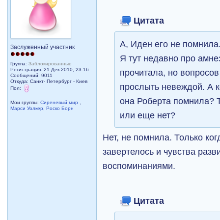
Цитата
А, Иден его не помнила.
Заслуженный участник
Я тут недавно про амне
Группа:
Заблокированные
Регистрация: 21 Дек 2010, 23:16
прочитала, но вопросов
Сообщений: 9011
Откуда: Санкт- Петербург - Киев
прослыть невеждой. А к
Пол:
она Роберта помнила? 
Мои группы:
Сиреневый мир
,
Марси Уолкер
,
Роско Борн
или еще нет?
Нет, не помнила. Только когд
завертелось и чувства разв
воспоминаниями.
Цитата