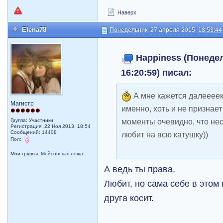
Наверх
Elena78
Понедельник, 27 апреля 2015, 18:53:44
Happiness (Понедел
16:20:59) писал:
А мне кажется далееееко
Магистр
именно, хоть и не признает
моменты очевидно, что нес
Группа: Участники
Регистрация: 22 Ноя 2013, 18:54
Сообщений: 14408
любит на всю катушку))
Пол:
Мои группы:
Мейсонская ложа
А ведь ты права.
Любит, но сама себе в этом 
друга косит.