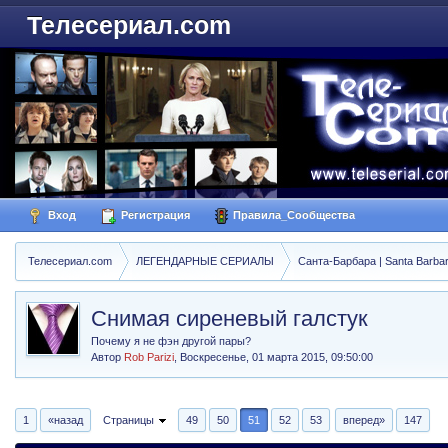
Телесериал.com
Вход
Регистрация
Правила_Сообщества
Телесериал.com
ЛЕГЕНДАРНЫЕ СЕРИАЛЫ
Санта-Барбара | Santa Barba
Снимая сиреневый галстук
Почему я не фэн другой пары?
Автор
Rob Parizi
,
Воскресенье, 01 марта 2015, 09:50:00
1
«назад
Страницы
49
50
51
52
53
вперед»
147