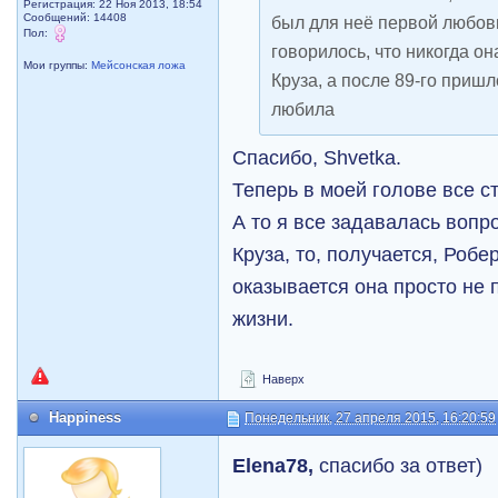
Регистрация: 22 Ноя 2013, 18:54
Сообщений: 14408
был для неё первой любовь
Пол:
говорилось, что никогда он
Мои группы:
Мейсонская ложа
Круза, а после 89-го пришл
любила
Спасибо, Shvetka.
Теперь в моей голове все с
А то я все задавалась воп
Круза, то, получается, Роб
оказывается она просто не 
жизни.
Наверх
Happiness
Понедельник, 27 апреля 2015, 16:20:59
Elena78,
спасибо за ответ)