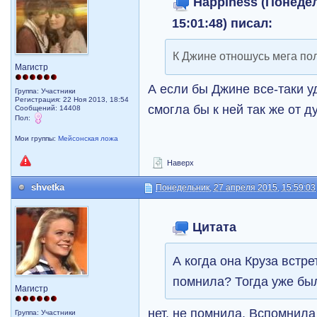
Happiness (Понедел
15:01:48) писал:
К Джине отношусь мега по
Магистр
А если бы Джине все-таки у
Группа: Участники
Регистрация: 22 Ноя 2013, 18:54
смогла бы к ней так же от 
Сообщений: 14408
Пол:
Мои группы:
Мейсонская ложа
Наверх
shvetka
Понедельник, 27 апреля 2015, 15:59:03
Цитата
А когда она Круза встре
помнила? Тогда уже бы
Магистр
нет, не помнила. Вспомнила
Группа: Участники