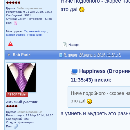
Ничё подобного - скорее на
это да!
Группа:
Заблокированные
Регистрация: 21 Дек 2010, 23:16
Сообщений: 9011
Откуда: Санкт- Петербург - Киев
Пол:
Мои группы:
Сиреневый мир
,
Марси Уолкер
,
Роско Борн
Наверх
Rob Parizi
Вторник, 28 апреля 2015, 11:51:45
Happiness (Вторник
11:35:43) писал:
Ничё подобного - скорее н
АВТОР ТЕМЫ
это да!
Активный участник
а умнеть и мудреть это раз
Группа:
Заблокированные
Регистрация: 12 Мар 2014, 14:36
Сообщений: 859
Откуда: Красноярск
Пол: