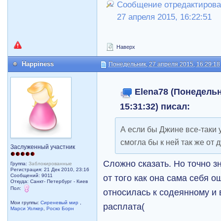
Сообщение отредактирова
27 апреля 2015, 16:22:51
Наверх
Happiness
Понедельник, 27 апреля 2015, 16:29:18
Elena78 (Понедельн
15:31:32) писал:
А если бы Джине все-таки 
смогла бы к ней так же от 
Заслуженный участник
Сложно сказать. Но точно з
Группа:
Заблокированные
Регистрация: 21 Дек 2010, 23:16
от того как она сама себя 
Сообщений: 9011
Откуда: Санкт- Петербург - Киев
Пол:
относилась к содеянному и 
Мои группы:
Сиреневый мир
,
расплата(
Марси Уолкер
,
Роско Борн