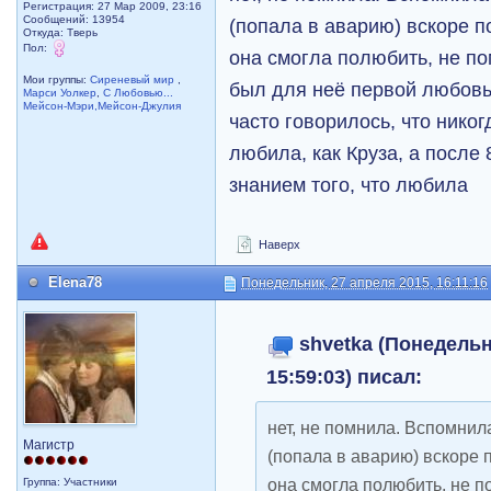
Регистрация: 27 Мар 2009, 23:16
Сообщений: 13954
(попала в аварию) вскоре п
Откуда: Тверь
Пол:
она смогла полюбить, не по
Мои группы:
Сиреневый мир
,
был для неё первой любовь
Марси Уолкер
,
С Любовью...
Мейсон-Мэри,Мейсон-Джулия
часто говорилось, что никог
любила, как Круза, а после 
знанием того, что любила
Наверх
Elena78
Понедельник, 27 апреля 2015, 16:11:16
shvetka (Понедельн
15:59:03) писал:
нет, не помнила. Вспомнила
Магистр
(попала в аварию) вскоре 
она смогла полюбить, не п
Группа: Участники