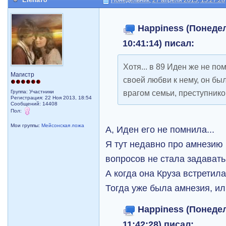
Понедельник, 27 апреля 2015, 15:27:28
Happiness (Понедел
10:41:14) писал:
Хотя... в 89 Иден же не по
Магистр
своей любви к нему, он был
врагом семьи, преступнико
Группа: Участники
Регистрация: 22 Ноя 2013, 18:54
Сообщений: 14408
Пол:
Мои группы:
Мейсонская ложа
А, Иден его не помнила...
Я тут недавно про амнезию 
вопросов не стала задавать
А когда она Круза встретил
Тогда уже была амнезия, ил
Happiness (Понедел
11:42:28) писал: