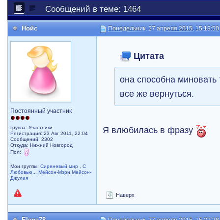
Сообщений в теме: 1464
Нойс
Понедельник, 27 апреля 2015, 15:19:50
Цитата
она способна миновать 
все же вернуться.
Постоянный участник
Группа: Участники
Я влюбилась в фразу
Регистрация: 23 Авг 2011, 22:04
Сообщений: 2302
Откуда: Нижний Новгород
Пол:
Мои группы:
Сиреневый мир
,
С
Любовью... Мейсон-Мэри,Мейсон-
Джулия
Наверх
Elena78