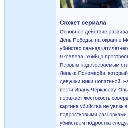
Сюжет сериала
Основное действие развивае
День Победы, на окраине М
убийство семнадцатилетнег
Яковлева. Убийца прострели
Первым подозреваемым стан
Лёнька Пономарёв, который 
девушки Вики Лопатиной. Р
вести Ивану Черкасову. Оп
поражает жестокость совер
картина убийства не увязы
подростковыми разборками.
убийством подростка следуе