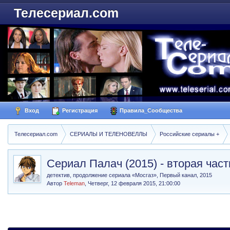
Телесериал.com
Вход
Регистрация
Правила_Сообщества
Телесериал.com
СЕРИАЛЫ И ТЕЛЕНОВЕЛЛЫ
Российские сериалы +
Сериал Палач (2015) - вторая час
детектив, продолжение сериала «Мосгаз», Первый канал, 2015
Автор
Teleman
,
Четверг, 12 февраля 2015, 21:00:00