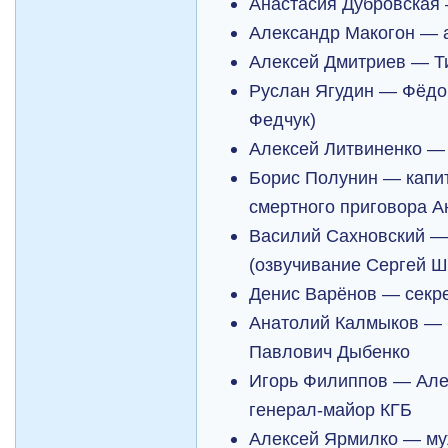
Анастасия Дубровская
Александр Макогон — 
Алексей Дмитриев — Т
Руслан Ягудин — Фёдо
Федчук)
Алексей Литвиненко —
Борис Полунин — капи
смертного приговора А
Василий Сахновский —
(озвучивание Сергей Ш
Денис Варёнов — секр
Анатолий Калмыков — 
Павлович Дыбенко
Игорь Филиппов — Але
генерал-майор КГБ
Алексей Ярмилко — му