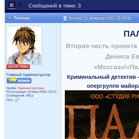
Сообщений в теме: 3
Teleman
Четверг, 12 февраля 2015, 21:00:00
ПА
Вторая часть проекта
Дениса Ев
«Мосгаз»/«Па
АВТОР ТЕМЫ
Главный Администратор
Криминальный детектив 
опергруппе майор
Группа:
Администраторы
Регистрация: 16 Фев 2000, 23:57
Сообщений: 3812
Пол: