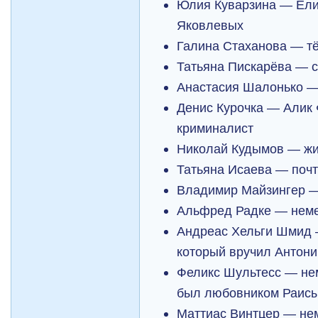
Юлия Куварзина — Ели
Яковлевых
Галина Стаханова — т
Татьяна Пискарёва — 
Анастасия Шалонько —
Денис Курочка — Алик 
криминалист
Николай Кудымов — ж
Татьяна Исаева — поч
Владимир Майзингер —
Альфред Радке — нем
Андреас Хельги Шмид 
который вручил Антони
Феликс Шультесс — не
был любовником Раис
Маттиас Винтцер — не