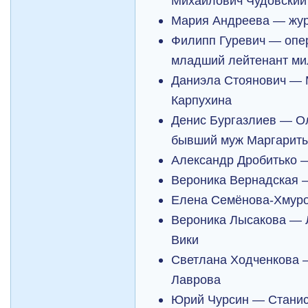
Михайлович Чудовский
Мария Андреева — жур
Филипп Гуревич — опе
младший лейтенант ми
Даниэла Стоянович — 
Карпухина
Денис Бургазлиев — О
бывший муж Маргариты
Александр Дробитько 
Вероника Вернадская 
Елена Семёнова-Хмуро
Вероника Лысакова — 
Вики
Светлана Ходченкова 
Лаврова
Юрий Чурсин — Станис