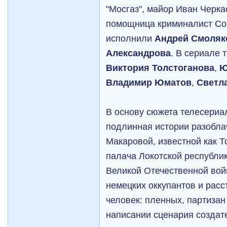
"Мосгаз", майор Иван Черка
помощница криминалист Со
исполнили
Андрей Смоляк
Александрова
. В сериале 
Виктория Толстоганова
,
Ю
Владимир Юматов
,
Светл
В основу сюжета телесери
подлинная истории разобл
Макаровой, известной как 
палача Локотской республик
Великой Отечественной вой
немецких оккупантов и рас
человек: пленных, партизан
написании сценария создат