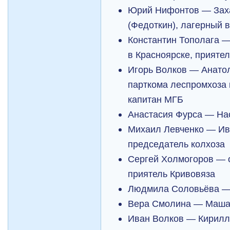
Юрий Нифонтов — Заха
(Федоткин), лагерный 
Константин Тополага —
в Красноярске, прияте
Игорь Волков — Анатол
парткома леспромхоза 
капитан МГБ
Анастасия Фурса — Нас
Михаил Левченко — Ив
председатель колхоза
Сергей Холмогоров — о
приятель Кривовяза
Людмила Соловьёва —
Вера Смолина — Маш
Иван Волков — Кирилл