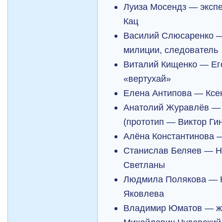
Луиза Мосендз — эксп
Кац
Василий Слюсаренко —
милиции, следователь
Виталий Кищенко — Ег
«вертухай»
Елена Антипова — Ксен
Анатолий Журавлёв — 
(прототип — Виктор Гин
Алёна Константинова 
Станислав Беляев — Н
Светланы
Людмила Полякова — 
Яковлева
Владимир Юматов — жу