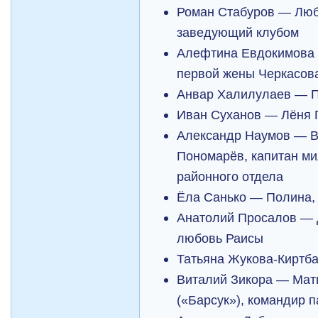
Роман Стабуров — Люб
заведующий клубом
Алефтина Евдокимова 
первой жены Черкасов
Анвар Халилулаев — П
Иван Суханов — Лёня
Александр Наумов — В
Пономарёв, капитан ми
районного отдела
Ёла Санько — Полина,
Анатолий Просалов — 
любовь Раисы
Татьяна Жукова-Киртб
Виталий Зикора — Мат
(«Барсук»), командир п