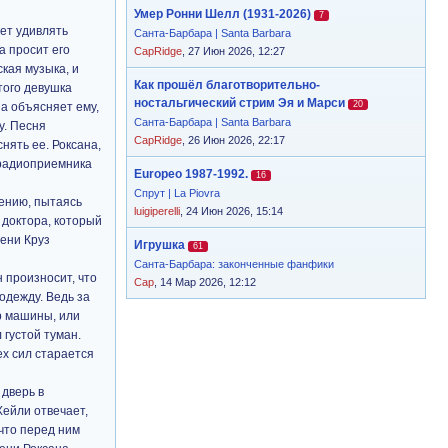
Умер Ронни Шелл (1931-2026)
7
ет удивлять
Санта-Барбара | Santa Barbara
а просит его
CapRidge
, 27 Июн 2026, 12:27
ская музыка, и
Как прошёл благотворительно-
того девушка
ностальгический стрим Эя и Марси
20
на объясняет ему,
Санта-Барбара | Santa Barbara
у. Песня
CapRidge
, 26 Июн 2026, 22:17
снять ее. Роксана,
в радиоприемника
Europeo 1987-1992.
16
Спрут | La Piovra
ению, пытаясь
luigiperelli
, 24 Июн 2026, 15:14
ь доктора, который
мени Круз
Игрушка
61
Санта-Барбара: законченные фанфики
 произносит, что
Cap
, 14 Мар 2026, 12:12
одежду. Ведь за
р машины, или
 густой туман.
ех сил старается
 дверь в
Хейли отвечает,
 что перед ним