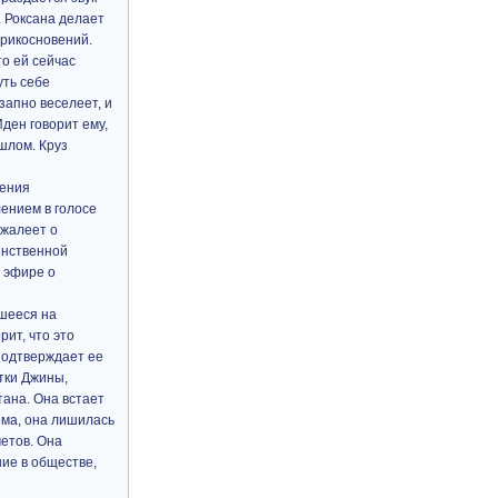
. Роксана делает
прикосновений.
то ей сейчас
уть себе
запно веселеет, и
ден говорит ему,
ошлом. Круз
щения
лением в голосе
ожалеет о
аинственной
м эфире о
вшееся на
ит, что это
подтверждает ее
тки Джины,
тана. Она встает
ома, она лишилась
четов. Она
ие в обществе,