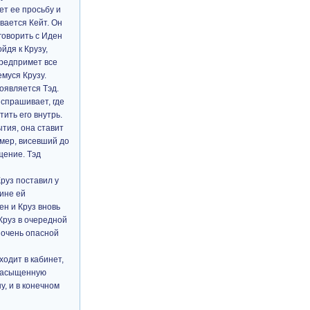
ет ее просьбу и
вается Кейт. Он
говорить с Иден
йдя к Крузу,
предпримет все
муся Крузу.
оявляется Тэд.
 спрашивает, где
тить его внутрь.
ытия, она ставит
омер, висевший до
щение. Тэд
Круз поставил у
чине ей
н и Круз вновь
 Круз в очередной
 очень опасной
ходит в кабинет,
 насыщенную
, и в конечном