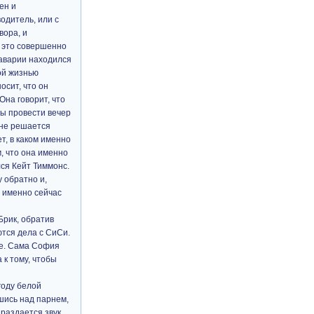
ен и
одитель, или с
вора, и
, это совершенно
т аварии находился
ной жизнью
осит, что он
Она говорит, что
обы провести вечер
 не решается
т, в каком именно
, что она именно
лся Кейт Тиммонс.
 обратно и,
о именно сейчас
Брик, обратив
ются дела с СиСи.
ие. Сама София
 к тому, чтобы
году белой
вшись над парнем,
 раздается звук