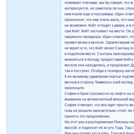
пожимает плечами, как бы говоря, что ж,
интересуется, не заметила ли она, случ
ним ехали еще и пассажиры. Иден отвеча
произносит, что ему очень жаль, что он
не возможно. Кейт отходит к двери, и в
сам Кейт. Кейт застывает на месте. Он 
окружного прокурора. Иден отвечает, что
провел вечер в мотеле. Удовлетворив лю
не верит в то, что Кейт возил Сантану в
в подобном месте. Сантана прислушивае
вклиниться в беседу, предоставив Кейт
мотеле они находились, и предлагает Дж
так и поступит. Отойдя к телефону-авт
К ее великому удивлению портье подтве
метнув в сторону Тиммонса злой взгляд,
произошло.
София и Брик спускаются на лифте на п
внимание на великолепный внешний вид 
София отвечает, что все идет просто в
пока не решила окончательно стоит ли п
принять это предложение.
На этот раз в распоряжении Роксаны ок
массой, и подносит ее ко рту Тэда. Тэд
Роксана целует его в губы. Тэду все бо