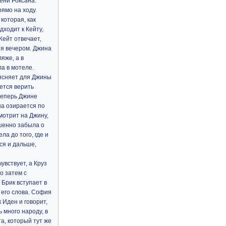
ени Роксана.
рямо на ходу.
которая, как
дходит к Кейту,
Кейт отвечает,
ня вечером. Джина
яже, а в
ла в мотеле.
оясняет для Джины
ется верить
 теперь Джине
на озирается по
мотрит на Джину,
ршенно забыла о
ла до того, где и
ся и дальше,
увствует, а Круз
о затем с
 Брик вступает в
 его слова. София
 Иден и говорит,
 много народу, в
а, который тут же