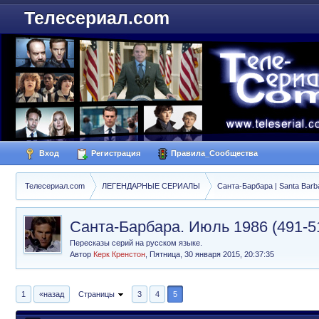
Телесериал.com
Вход
Регистрация
Правила_Сообщества
Телесериал.com
ЛЕГЕНДАРНЫЕ СЕРИАЛЫ
Санта-Барбара | Santa Barb
Санта-Барбара. Июль 1986 (491-5
Пересказы серий на русском языке.
Автор
Керк Кренстон
,
Пятница, 30 января 2015, 20:37:35
1
«назад
Страницы
3
4
5