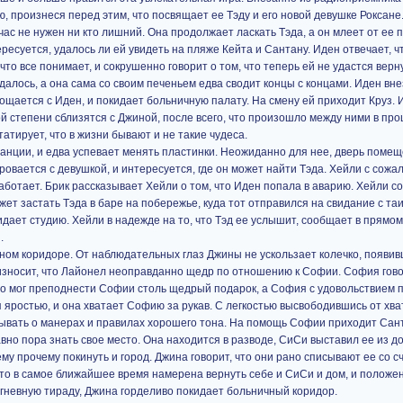
, произнеся перед этим, что посвящает ее Тэду и его новой девушке Роксане
йчас не нужен ни кто лишний. Она продолжает ласкать Тэда, а он млеет от ее 
ресуется, удалось ли ей увидеть на пляже Кейта и Сантану. Иден отвечает, ч
что все понимает, и сокрушенно говорит о том, что теперь ей не удастся верн
алось, а она сама со своим печеньем едва сводит концы с концами. Иден вне
щается с Иден, и покидает больничную палату. На смену ей приходит Круз. И
кой степени сблизятся с Джиной, после всего, что произошло между ними в пр
татирует, что в жизни бывают и не такие чудеса.
анции, и едва успевает менять пластинки. Неожиданно для нее, дверь поме
ровается с девушкой, и интересуется, где он может найти Тэда. Хейли с сожа
аботает. Брик рассказывает Хейли о том, что Иден попала в аварию. Хейли с
ожет застать Тэда в баре на побережье, куда тот отправился на свидание с т
идает студию. Хейли в надежде на то, что Тэд ее услышит, сообщает в прямо
.
ном коридоре. От наблюдательных глаз Джины не ускользает колечко, появи
носит, что Лайонел неоправданно щедр по отношению к Софии. София говор
кто мог преподнести Софии столь щедрый подарок, а София с удовольствием 
я яростью, и она хватает Софию за рукав. С легкостью высвободившись от хва
бывать о манерах и правилах хорошего тона. На помощь Софии приходит Сан
авно пора знать свое место. Она находится в разводе, СиСи выставил ее из д
му прочему покинуть и город. Джина говорит, что они рано списывают ее со с
то в самое ближайшее время намерена вернуть себе и СиСи и дом, и положен
у гневную тираду, Джина горделиво покидает больничный коридор.