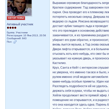
Выражаю огромную благодарность serge
Краткое содержание: Тэд заворожен го
парня. Она проводит его к пляжному леж
потерпеть несколько секунд. Девушка по
АВТОР ТЕМЫ
ведерко со льдом. Роксана возвращается
Активный участник
достает кубик тающего льда и проводит 
что это прелюдия к основному действию.
Группа: Участники
заканчивается, и из приемника раздается
Регистрация: 10 Янв 2013, 20:56
Сообщений: 843
убирает его руки обратно, и произноси
Пол:
вновь льется музыка, а Тэд снова оказ
Двери лифта открываются, и в больнич
отыскать хоть кого-нибудь, кто смог бы
указывает на нужную дверь, и произнос
Кастилио.
Круз, Санта и Кейт с интересом слушаю
не уверена, что именно так все и было,
рулем именно этой модели автомобиля 
какие-нибудь особые приметы. Иден напр
Разглядеть подробности ей не удалось. 
держать себя в руках, чтобы не выдать 
Хейли продолжает вести прямой эфир. О
помещение не открывается, и в радиост
что она находится здесь одна. Парень б