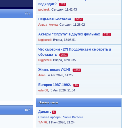
подходит?
213
podarok
,
Сегодня, 11:42:43
#41
Седьмая Болталка.
6044
Алиса_Алиса
,
Сегодня, 11:28:02
Актеры "Спрута" в других фильмах
2532
luigiperelli
,
Вчера, 18:05:51
Что смотрим - 2?! Продолжаем смотреть и
обсуждать
3641
luigiperelli
,
Вчера, 18:03:35
Жизнь после ЛФН!
7363
Ailina
,
4 Авг 2026, 14:25
Europeo 1987-1992.
16
eda-88
,
3 Авг 2026, 21:54
Новые темы
#42
Дилан .
6
Санта-Барбара | Santa Barbara
ТА-76
, 1 Июл 2026, 21:24