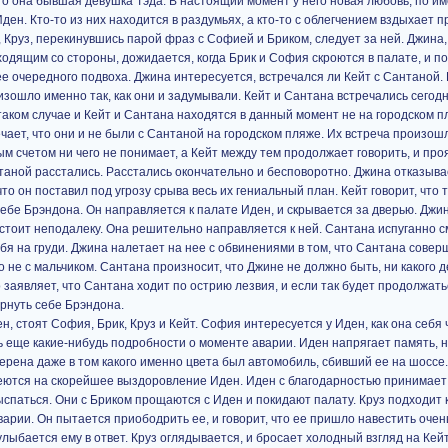
что она бывшая девушка Тэда. В настоящий момент у него новая любовь, по им
ден. Кто-то из них находится в раздумьях, а кто-то с облегчением вздыхает п
 Круз, перекинувшись парой фраз с Софией и Бриком, следует за ней. Джина, 
одящим со стороны, дожидается, когда Брик и София скроются в палате, и по
е очередного подвоха. Джина интересуется, встречался ли Кейт с Сантаной. 
изошло именно так, как они и задумывали. Кейт и Сантана встречались сегод
 таком случае и Кейт и Сантана находятся в данный момент не на городском пл
чает, что они и не были с Сантаной на городском пляже. Их встреча произош
 счетом ни чего не понимает, а Кейт между тем продолжает говорить, и пр
нтаной расстались. Расстались окончательно и бесповоротно. Джина отказыва
что он поставил под угрозу срыва весь их гениальный план. Кейт говорит, что
себе Брэндона. Он направляется к палате Иден, и скрывается за дверью. Джи
 стоит неподалеку. Она решительно направляется к ней. Сантана испуганно с
ебя на груди. Джина налетает на нее с обвинениями в том, что Сантана сове
о не с мальчиком. Сантана произносит, что Джине не должно быть, ни какого де
заявляет, что Сантана ходит по острию лезвия, и если так будет продолжать
ернуть себе Брэндона.
, стоят София, Брик, Круз и Кейт. София интересуется у Иден, как она себя ч
ь еще какие-нибудь подробности о моменте аварии. Иден напрягает память, н
ерена даже в том какого именно цвета был автомобиль, сбивший ее на шоссе.
адеются на скорейшее выздоровление Иден. Иден с благодарностью принимает
ыспаться. Они с Бриком прощаются с Иден и покидают палату. Круз подходит к
арии. Он пытается приободрить ее, и говорит, что ее пришло навестить очень
лыбается ему в ответ. Круз оглядывается, и бросает холодный взгляд на Кейт