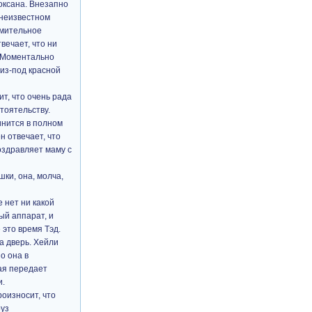
оксана. Внезапно
 неизвестном
ремительное
вечает, что ни
. Моментально
 из-под красной
т, что очень рада
тоятельству.
инится в полном
н отвечает, что
оздравляет маму с
ки, она, молча,
 нет ни какой
ый аппарат, и
 это время Тэд.
а дверь. Хейли
о она в
ая передает
и.
роизносит, что
руз