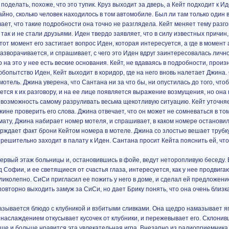
 поделать, похоже, что это тупик. Круз выходит за дверь, а Кейт подходит к Ид
айно, сколько человек находилось в том автомобиле. Был ли там только один в
ет, что такие подробности она точно не разглядела. Кейт меняет тему разго
и так и не стали друзьями. Иден твердо заявляет, что в силу известных причин
 этот момент его застигает вопрос Иден, которая интересуется, а где в момен
разворачивается, и спрашивает, с чего это Иден вдруг заинтересовалась лич
 на это у нее есть веские основания. Кейт, не вдаваясь в подробности, произн
бопытство Иден, Кейт выходит в коридор, где на него вновь налетает Джина. 
 мотель. Джина уверена, что Сантана ни за что бы, ни опустилась до того, чт
тся к их разговору, и на ее лице появляется выражение возмущения, но она
у возможность самому разруливать весьма щекотливую ситуацию. Кейт уточняе
ине проверить его слова. Джина отвечает, что он может не сомневаться в том
омату, Джина набирает номер мотеля, и спрашивает, в каком номере останови
рждает факт брони Кейтом номера в мотеле. Джина со злостью вешает трубку
 решительно заходит в палату к Иден. Сантана просит Кейта пояснить ей, чт
ервый этаж больницы и, остановившись в фойе, ведут неторопливую беседу. 
Софии, и ее светящиеся от счастья глаза, интересуется, как у нее продвига
еликолепно. СиСи пригласил ее пожить у него в доме, и сделал ей предложен
овторно выходить замуж за СиСи, но дает Брику понять, что она очень близка
азывается блюдо с клубникой и взбитыми сливками. Она щедро намазывает я
 с наслаждением откусывает кусочек от клубники, и пережевывает его. Склони
льше и больше нравится эта увлекательная игра. Внезапно из радиоприемника