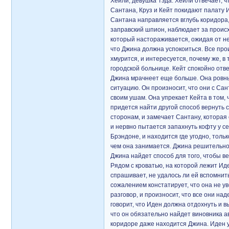
Хейли, девушка Тэда. Хейли отвечает, 
Сантана, Круз и Кейт покидают палату И
Сантана направляется вглубь коридора,
заправский шпион, наблюдает за происх
который настораживается, ожидая от не
что Джина должна успокоиться. Все про
хмурится, и интересуется, почему же, в
городской больнице. Кейт спокойно отве
Джина мрачнеет еще больше. Она ровным
ситуацию. Он произносит, что они с Са
своим ушам. Она упрекает Кейта в том, 
придется найти другой способ вернуть 
сторонам, и замечает Сантану, которая
и нервно пытается запахнуть кофту у с
Брэндоне, и находится где угодно, тольк
чем она занимается. Джина решительно 
Джина найдет способ для того, чтобы в
Рядом с кроватью, на которой лежит Иден
спрашивает, не удалось ли ей вспомнит
сожалением констатирует, что она не ув
разговор, и произносит, что все они н
говорит, что Иден должна отдохнуть и в
что он обязательно найдет виновника ав
коридоре даже находится Джина. Иден у