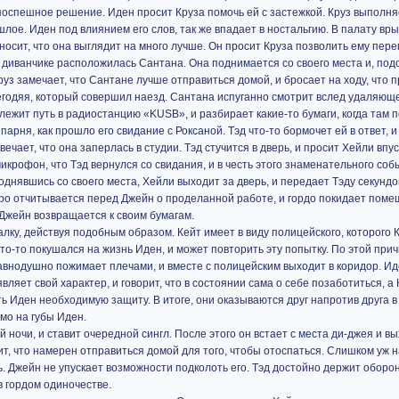
оспешное решение. Иден просит Круза помочь ей с застежкой. Круз выполня
лое. Иден под влиянием его слов, так же впадает в ностальгию. В палату вры
носит, что она выглядит на много лучше. Он просит Круза позволить ему пере
а диванчике расположилась Сантана. Она поднимается со своего места и, подо
уз замечает, что Сантане лучше отправиться домой, и бросает на ходу, что 
егодяя, который совершил наезд. Сантана испуганно смотрит вслед удаляюще
лежит путь в радиостанцию «KUSB», и разбирает какие-то бумаги, когда там п
парня, как прошло его свидание с Роксаной. Тэд что-то бормочет ей в ответ, и
чает, что она заперлась в студии. Тэд стучится в дверь, и просит Хейли впус
икрофон, что Тэд вернулся со свидания, и в честь этого знаменательного соб
нявшись со своего места, Хейли выходит за дверь, и передает Тэду секунд
одро отчитывается перед Джейн о проделанной работе, и гордо покидает поме
 Джейн возвращается к своим бумагам.
палку, действуя подобным образом. Кейт имеет в виду полицейского, которого 
кто-то покушался на жизнь Иден, и может повторить эту попытку. По этой при
внодушно пожимает плечами, и вместе с полицейским выходит в коридор. Иде
вляет свой характер, и говорит, что в состоянии сама о себе позаботиться, а
ть Иден необходимую защиту. В итоге, они оказываются друг напротив друга в
мо на губы Иден.
ночи, и ставит очередной сингл. После этого он встает с места ди-джея и вы
рит, что намерен отправиться домой для того, чтобы отоспаться. Слишком уж
 Джейн не упускает возможности подколоть его. Тэд достойно держит оборону
в гордом одиночестве.