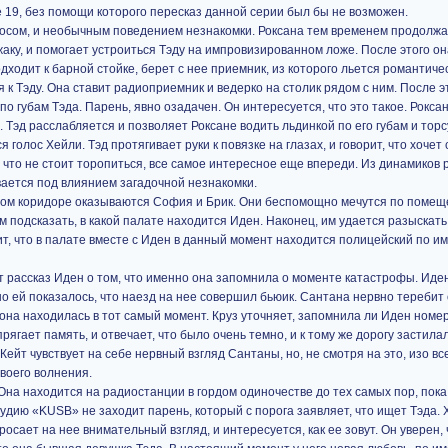
 19, без помощи которого пересказ данной серии был бы не возможен.
лосом, и необычным поведением незнакомки. Роксана тем временем продолжа
аку, и помогает устроиться Тэду на импровизированном ложе. После этого он
дходит к барной стойке, берет с нее приемник, из которого льется романтиче
 к Тэду. Она ставит радиоприемник и ведерко на столик рядом с ним. После э
по губам Тэда. Парень, явно озадачен. Он интересуется, что это такое. Рокса
 Тэд расслабляется и позволяет Роксане водить льдинкой по его губам и торс
 голос Хейли. Тэд протягивает руки к повязке на глазах, и говорит, что хочет 
т, что не стоит торопиться, все самое интересное еще впереди. Из динамико
ывается под влиянием загадочной незнакомки.
ном коридоре оказываются София и Брик. Они беспомощно мечутся по помещ
 им подсказать, в какой палате находится Иден. Наконец, им удается разыскат
ит, что в палате вместе с Иден в данный момент находится полицейский по и
т рассказ Иден о том, что именно она запомнила о моменте катастрофы. Иден
 но ей показалось, что наезд на нее совершил бьюик. Сантана нервно теребит 
она находилась в тот самый момент. Круз уточняет, запомнила ли Иден номе
ягает память, и отвечает, что было очень темно, и к тому же дорогу застилал
Кейт чувствует на себе нервный взгляд Сантаны, но, не смотря на это, изо вс
своего волнения.
на находится на радиостанции в гордом одиночестве до тех самых пор, пока
удию «KUSB» не заходит парень, который с порога заявляет, что ищет Тэда. 
росает на нее внимательный взгляд, и интересуется, как ее зовут. Он уверен,