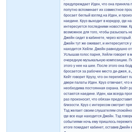
предупреждает Иден, что она приняла п
попутно вспоминает их совместное прош
бросает беглый взгляд на Иден, и произ
наедине. Круз выходит в коридор, где н
интересуется последними новостями. Кр
возможное для того, чтобы разыскать н
Джейн сидит в кабинете, через который 
Джейн тут же оживает, и интересуется у 
находится Хейли. Джейн равнодушно отве
Услышав голос парня, Хейли говорит в м
очередную музыкальную композицию. Под
этого у нее на шее. После этого она б
бросается за рабочее место ди-джея, а
Кейт говорит Крузу, что он перегибает 
двери палаты Иден. Круз отвечает, что 
необходима постоянная охрана. Кейт ра
остаются наедине. Иден, как всегда проя
раз произносит, что обязан предостави
близости. Круз с интересом смотрит пря
Тэд желает своим слушателям спокойной 
где все еще находится Джейн. Тэд гово
событиями ночь ему пришлось пережить.
итоге покидает кабинет, оставив Джейн 