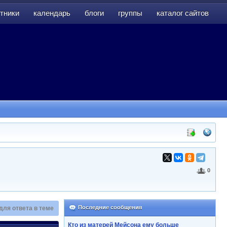
тники
календарь
блоги
группы
каталог сайтов
тники
календарь
блоги
группы
каталог сайтов
0
Последние сообщения
для ответа в теме
Кто из матерей Мейсона ему больше