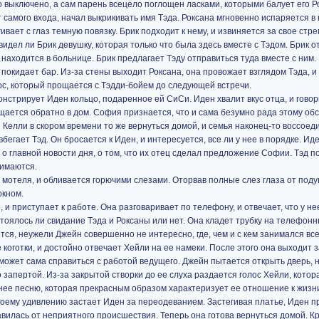
 выключено, а сам парень всецело поглощен ласками, которыми балует его Р
т самого входа, начал выкрикивать имя Тэда. Роксана мгновенно испаряется в
гивает с глаз темную повязку. Брик подходит к нему, и извиняется за свое ст
видел ли Брик девушку, которая только что была здесь вместе с Тэдом. Брик от
н находится в больнице. Брик предлагает Тэду отправиться туда вместе с ним
 покидает бар. Из-за стены выходит Роксана, она провожает взглядом Тэда, и
ос, который прощается с Тэдди-бойем до следующей встречи.
нстрирует Иден кольцо, подаренное ей СиСи. Иден хвалит вкус отца, и говори
щается обратно в дом. София признается, что и сама безумно рада этому обс
и Келли в скором времени то же вернуться домой, и семья наконец-то воссоед
вбегает Тэд. Он бросается к Иден, и интересуется, все ли у нее в порядке. Иде
 о главной новости дня, о том, что их отец сделал предложение Софии. Тэд п
нимаются.
 мотеля, и обливается горючими слезами. Оторвав полные слез глаза от подуш
окном.
 приступает к работе. Она разговаривает по телефону, и отвечает, что у нее
оялось ли свидание Тэда и Роксаны или нет. Она кладет трубку на телефонн
ся, неужели Джейн совершенно не интересно, где, чем и с кем занимался все
коготки, и достойно отвечает Хейли на ее намеки. После этого она выходит з
сможет сама справиться с работой ведущего. Джейн пытается открыть дверь, н
запертой. Из-за закрытой створки до ее слуха раздается голос Хейли, котор
нее песню, которая прекрасным образом характеризует ее отношение к жизн
своему удивлению застает Иден за переодеванием. Застегивая платье, Иден п
авилась от неприятного происшествия. Теперь она готова вернуться домой. К