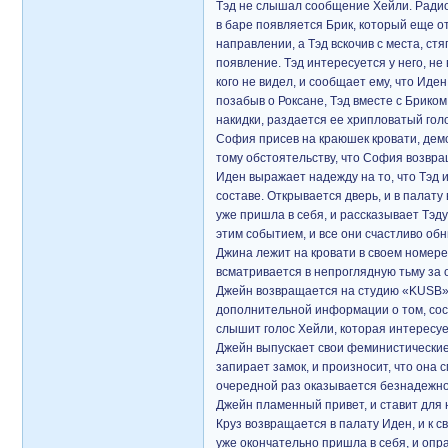
Тэд не слышал сообщение Хейли. Радио
в баре появляется Брик, который еще о
направлении, а Тэд вскочив с места, стя
появление. Тэд интересуется у него, не 
кого не видел, и сообщает ему, что Иде
позабыв о Роксане, Тэд вместе с Бриком
накидки, раздается ее хрипловатый гол
София присев на краюшек кровати, демо
тому обстоятельству, что София возвра
Иден выражает надежду на то, что Тэд 
составе. Открывается дверь, и в палату 
уже пришла в себя, и рассказывает Тэду
этим событием, и все они счастливо об
Джина лежит на кровати в своем номере
всматривается в непроглядную тьму за 
Джейн возвращается на студию «KUSB», и
дополнительной информации о том, сост
слышит голос Хейли, которая интересует
Джейн выпускает свои феминистические 
запирает замок, и произносит, что она 
очередной раз оказывается безнадежно 
Джейн пламенный привет, и ставит для 
Круз возвращается в палату Иден, и к 
уже окончательно пришла в себя, и опр