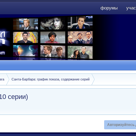
форумы
учас
форумы
учас
ara
Санта-Барбара: график показа, содержание серий
10 серии)
Авторизуйтесь 