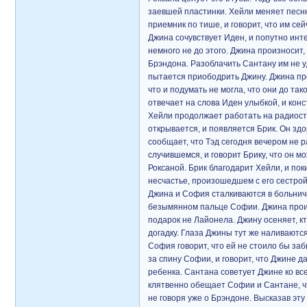
заевшей пластинки. Хейли меняет песню
приемник по тише, и говорит, что им се
Джина сочувствует Иден, и попутно инте
немного не до этого. Джина произносит, 
Брэндона. Разоблачить Сантану им не уд
пытается приободрить Джину. Джина про
что и подумать не могла, что они до та
отвечает на слова Иден улыбкой, и конс
Хейли продолжает работать на радиост
открывается, и появляется Брик. Он здо
сообщает, что Тэд сегодня вечером не р
случившемся, и говорит Брику, что он м
Роксаной. Брик благодарит Хейли, и пок
несчастье, произошедшем с его сестрой
Джина и София сталкиваются в больнич
безымянном пальце Софии. Джина произ
подарок не Лайонела. Джину осеняет, 
догадку. Глаза Джины тут же наливаютс
София говорит, что ей не стоило бы за
за спину Софии, и говорит, что Джине д
ребенка. Сантана советует Джине ко все
клятвенно обещает Софии и Сантане, ч
не говоря уже о Брэндоне. Высказав эт